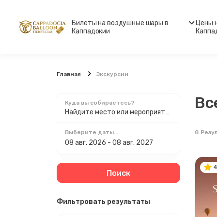
Билеты на воздушные шары в
Цены 
Каппадокии
Каппа
Главная
Экскурсии
Вс
Куда вы собираетесь?
Найдите место или мероприятие
8
Резу
Выберите даты...
4
Поиск
Фильтровать результаты