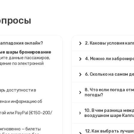
опросы
Каппадокия онлайн?
2. Каковы условия ка
ые шары бронирование
дите данные пассажиров,
4. Можно ли забронир
дение по электронной
6. Сколько на самом д
8. Что если погода от
рь доступности в
погоды?
ена и информацию об
10. В чем разница меж
ой или PayPal (€150–200/
воздушном шаре Капп
мгновенно — билеты
12. Как выбрать лучш