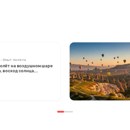
Опыт полета
олёт на воздушном шаре
, восход солнца,
ный тур из Аваноса