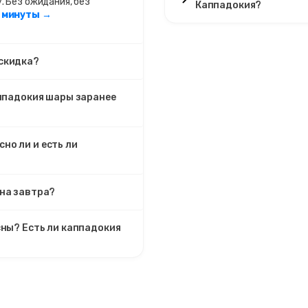
 Без ожидания, без
Каппадокия?
2 минуты →
 скидка?
аппадокия шары заранее
но ли и есть ли
 на завтра?
сны? Есть ли каппадокия