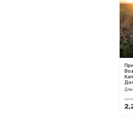
При
Во
Кап
Дол
Длит
Цен
2,