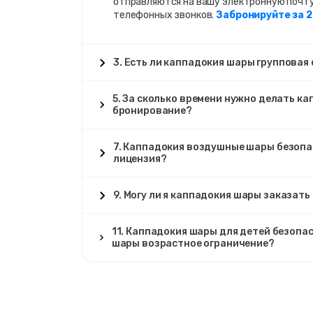
отправляются на вашу электронную почту.
телефонных звонков.
Забронируйте за 
3. Есть ли каппадокия шары групповая
5. За сколько времени нужно делать к
бронирование?
7. Каппадокия воздушные шары безопас
лицензия?
9. Могу ли я каппадокия шары заказать
11. Каппадокия шары для детей безопа
шары возрастное ограничение?