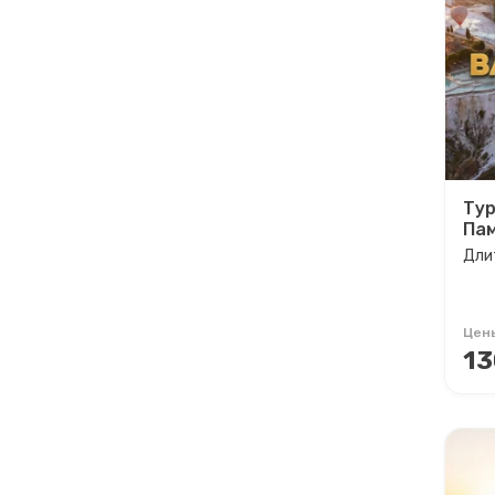
Тур
Пам
Длит
Цен
13