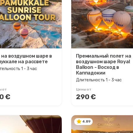
 на воздушном шаре в
Премиальный полет на
уккале на рассвете
воздушном шаре Royal
Balloon - Восход в
ельность 1 - 3 час
Каппадокии
Длительность 1 - 3 час
ы от
Цены от
0 €
290 €
4.89