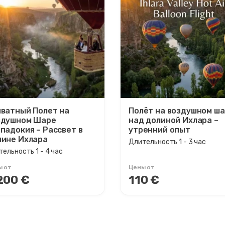
ватный Полет на
Полёт на воздушном ш
здушном Шаре
над долиной Ихлара –
падокия – Рассвет в
утренний опыт
ине Ихлара
Длительность 1 - 3 час
ельность 1 - 4 час
ы от
Цены от
200 €
110 €