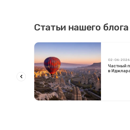
Статьи нашего блога
02-06-2026
д
Частный п
рите над
в Иджлара
инами
эксклюзив