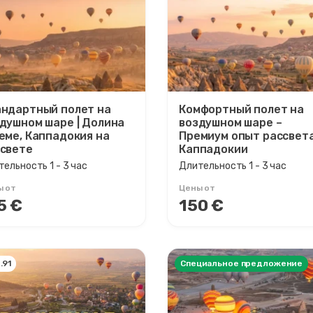
ндартный полет на
Комфортный полет на
душном шаре | Долина
воздушном шаре –
еме, Каппадокия на
Премиум опыт рассвета
свете
Каппадокии
ельность 1 - 3 час
Длительность 1 - 3 час
ы от
Цены от
5 €
150 €
Специальное предложение
.91