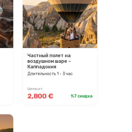
Частный полет на
воздушном шаре –
Каппадокия
Длительность 1 - 3 час
Цены от
2,800 €
%7 скидка