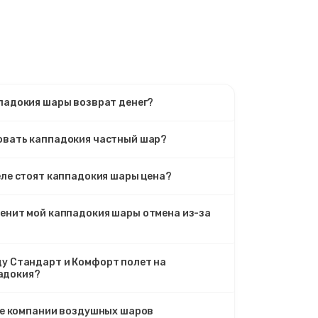
ппадокия шары возврат денег?
овать каппадокия частный шар?
еле стоят каппадокия шары цена?
менит мой каппадокия шары отмена из-за
ду Стандарт и Комфорт полет на
адокия?
ие компании воздушных шаров