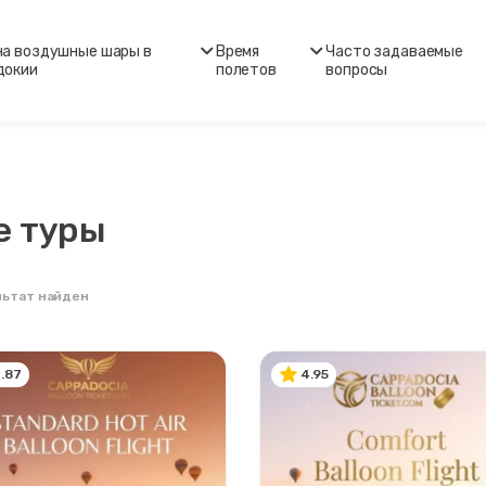
на воздушные шары в
Время
Часто задаваемые
докии
полетов
вопросы
е туры
льтат найден
.87
4.95