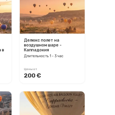
Делюкс полет на
воздушном шаре -
 в
Каппадокия
Длительность 1 - 3 час
Цены от
200 €