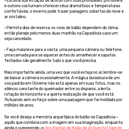
• Escolha sua estação de acordo com suas prioridades: primavera 
e outono costumam oferecer céus dramáticos e temperaturas 
confortáveis; o inverno pode trazer paisagens cobertas de neve e 
ar cristalino.
• Permita dias de reserva: os voos de balão dependem do clima, 
então planeje pelo menos duas manhãs na Capadócia caso um 
seja cancelado.
• Faça mala leve para a cesta: uma pequena câmera ou telefone, 
uma camada para se aquecer antes do amanhecer e sapatos 
fechados são geralmente tudo o que você precisa.
Mais importante ainda, uma vez que você esteja no ar, lembre-se 
de baixar a câmera ocasionalmente. A mágica duradoura de um 
voo padrão em Göreme não está apenas em suas fotos, mas no 
silêncio constante do queimador entre os disparos, a lenta 
rotação do horizonte e a quieta realização de que você está 
flutuando sem esforço sobre uma paisagem que foi moldada por 
milhões de anos.
Se você deseja a memória arquetípica do balão na Capadócia—
aquilo que combina com a imagem em sua imaginação, enquanto 
ainda o surpreende—o 
Voo Padrão de Balão de Ar Quente | Vale de 