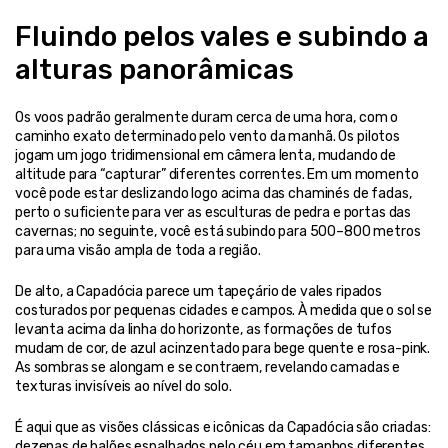
Fluindo pelos vales e subindo a 
alturas panorâmicas
Os voos padrão geralmente duram cerca de uma hora, com o 
caminho exato determinado pelo vento da manhã. Os pilotos 
jogam um jogo tridimensional em câmera lenta, mudando de 
altitude para “capturar” diferentes correntes. Em um momento 
você pode estar deslizando logo acima das chaminés de fadas, 
perto o suficiente para ver as esculturas de pedra e portas das 
cavernas; no seguinte, você está subindo para 500–800 metros 
para uma visão ampla de toda a região.
De alto, a Capadócia parece um tapeçário de vales ripados 
costurados por pequenas cidades e campos. À medida que o sol se 
levanta acima da linha do horizonte, as formações de tufos 
mudam de cor, de azul acinzentado para bege quente e rosa-pink. 
As sombras se alongam e se contraem, revelando camadas e 
texturas invisíveis ao nível do solo.
É aqui que as visões clássicas e icônicas da Capadócia são criadas: 
dezenas de balões espalhados pelo céu em tamanhos diferentes, 