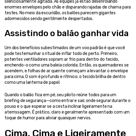
silenciosamente agitada. As equipes já estão desenrolando 
enormes envelopes pelo chão e disparando rajadas de chama para 
testes. No meio da escuridão, os balões parecem gigantes 
adormecidos sendo gentilmente despertados.
Assistindo o balão ganhar vida
Um dos benefícios subestimados de um voo padrão é que você 
pode testemunhar o ritual de inflar todo de perto. Primeiro, 
potentes ventiladores sopram ar frio para dentro do tecido, 
enchendo-o como uma baleia colorida. Então, os queimadores se 
acendem, e folhas de ar quente começam a levantar o envelope 
para cima. O som é profundo e rítmico; o tecido brilha de dentro 
como uma lanterna de papel.
Quando o balão fica em pé, seu piloto reúne todos para um 
briefing de segurança—como entrar e sair, onde segurar durante o 
pouso e o que esperar se a cesta inclinar ligeiramente na 
aterrissagem. É prático, claro e geralmente apresentado com um 
toque de humor para aliviar quaisquer nervos.
Cima, Cima e Ligeiramente 