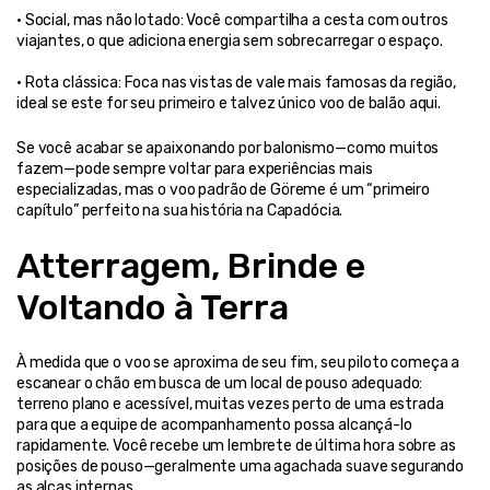
• Social, mas não lotado: Você compartilha a cesta com outros 
viajantes, o que adiciona energia sem sobrecarregar o espaço.
• Rota clássica: Foca nas vistas de vale mais famosas da região, 
ideal se este for seu primeiro e talvez único voo de balão aqui.
Se você acabar se apaixonando por balonismo—como muitos 
fazem—pode sempre voltar para experiências mais 
especializadas, mas o voo padrão de Göreme é um “primeiro 
capítulo” perfeito na sua história na Capadócia.
Atterragem, Brinde e 
Voltando à Terra
À medida que o voo se aproxima de seu fim, seu piloto começa a 
escanear o chão em busca de um local de pouso adequado: 
terreno plano e acessível, muitas vezes perto de uma estrada 
para que a equipe de acompanhamento possa alcançá-lo 
rapidamente. Você recebe um lembrete de última hora sobre as 
posições de pouso—geralmente uma agachada suave segurando 
as alças internas.