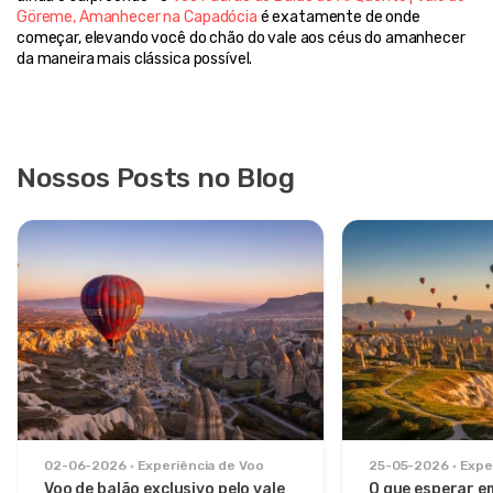
Göreme, Amanhecer na Capadócia
 é exatamente de onde 
começar, elevando você do chão do vale aos céus do amanhecer 
da maneira mais clássica possível.
Nossos Posts no Blog
02-06-2026
Experiência de Voo
25-05-2026
Expe
Voo de balão exclusivo pelo vale
O que esperar e