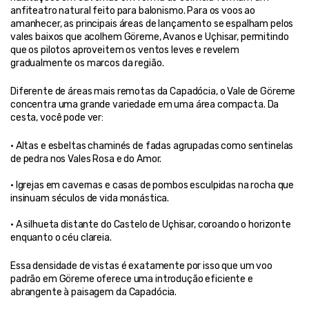
anfiteatro natural feito para balonismo. Para os voos ao 
amanhecer, as principais áreas de lançamento se espalham pelos 
vales baixos que acolhem Göreme, Avanos e Uçhisar, permitindo 
que os pilotos aproveitem os ventos leves e revelem 
gradualmente os marcos da região.
Diferente de áreas mais remotas da Capadócia, o Vale de Göreme 
concentra uma grande variedade em uma área compacta. Da 
cesta, você pode ver:
• Altas e esbeltas chaminés de fadas agrupadas como sentinelas 
de pedra nos Vales Rosa e do Amor.
• Igrejas em cavernas e casas de pombos esculpidas na rocha que 
insinuam séculos de vida monástica.
• A silhueta distante do Castelo de Uçhisar, coroando o horizonte 
enquanto o céu clareia.
Essa densidade de vistas é exatamente por isso que um voo 
padrão em Göreme oferece uma introdução eficiente e 
abrangente à paisagem da Capadócia.