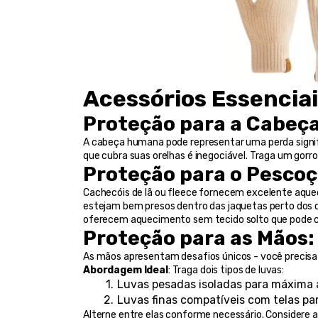
Acessórios Essencia
Proteção para a Cabeç
A cabeça humana pode representar uma perda signific
que cubra suas orelhas é inegociável. Traga um gorro
Proteção para o Pescoç
Cachecóis de lã ou fleece fornecem excelente aquec
estejam bem presos dentro das jaquetas perto dos q
oferecem aquecimento sem tecido solto que pode cr
Proteção para as Mãos:
As mãos apresentam desafios únicos - você precisa 
Abordagem Ideal
: Traga dois tipos de luvas:
Luvas pesadas isoladas para máxima 
Luvas finas compatíveis com telas pa
Alterne entre elas conforme necessário. Considere 