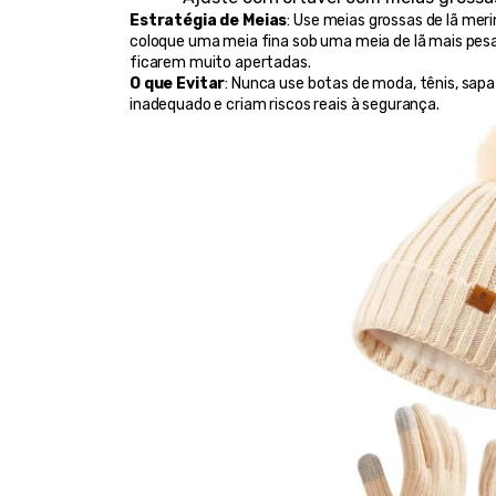
Estratégia de Meias
: Use meias grossas de lã mer
coloque uma meia fina sob uma meia de lã mais pe
ficarem muito apertadas.
O que Evitar
: Nunca use botas de moda, tênis, sap
inadequado e criam riscos reais à segurança.