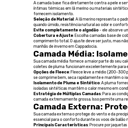
A camada base fica diretamente contra a pele e ser
íntimas térmicas em lã merino ou materiais sintéti
fornecem isolamento.
Seleção de Material
: A lã merino representa o p
Evite completamente o algodão
 - ele absorve u
Cobertura e Ajuste
: Escolha camadas base de cobe
comprimento total. O ajuste deve ser justo, mas não
manhãs de inverno em Cappadocia.
Camada Média: Isolame
Sua camada média fornece a maior parte do seu calor
coletes de pluma funcionam excelentemente para e
Opções de Fleece
: Fleece leve a médio (200-300 p
se comprime bem, seca rapidamente e mantém o i
Isolamento de Pluma e Sintético
: A pluma forne
isoladas sintéticas mantêm o calor mesmo em con
Estratégia de Múltiplas Camadas
: Para as cond
camada extremamente grossa. Isso permite uma reg
Camada Externa: Prote
Sua camada externa o protege do vento e da precipit
essencial para o conforto durante os voos de balão n
Principais Características
: Procure por jaquetas