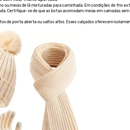
ino ou meias de lã misturadas para caminhada. Em condições de frio ext
sada. Certifique-se de que as botas acomodam meias em camadas sem 
atos de ponta aberta ou saltos altos. Esses calçados oferecem isolamen