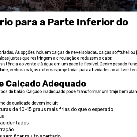
io para a Parte Inferior do 
adas. As opções incluem calças de neve isoladas, calças softshell ou j
ças justas que restringem a circulação e reduzem o calor.
esistência ao vento e à água em um pacote flexível. Denim pesado func
e, embora calças externas projetadas para atividades ao ar livre te
de Calçado Adequado
oos de balão. Calçado inadequado pode transformar um traje bem plan
rno de qualidade devem incluir:
turas de 10-15 graus mais frias do que o esperado
ua
 acidentados
tração
s sem ficar muito apertado