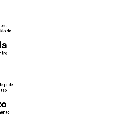
rem 
ão de 
ia
tre 
e pode 
tão 
to
mento 