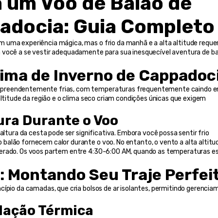
a um Voo de Balão de 
adocia: Guia Completo
 uma experiência mágica, mas o frio da manhã e a alta altitude reque
 você a se vestir adequadamente para sua inesquecível aventura de bal
ima de Inverno de Cappadoc
rpreendentemente frias, com temperaturas frequentemente caindo en
altitude da região e o clima seco criam condições únicas que exigem 
ura Durante o Voo
altura da cesta pode ser significativa. Embora você possa sentir frio 
balão fornecem calor durante o voo. No entanto, o vento a alta altitud
perado. Os voos partem entre 4:30-6:00 AM, quando as temperaturas es
: Montando Seu Traje Perfei
cípio da camadas, que cria bolsos de ar isolantes, permitindo gerencia
dação Térmica