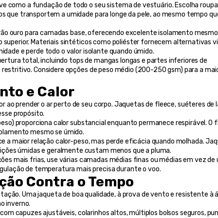
ve como a fundação de todo o seu sistema de vestuário. Escolha roupas
cos que transportem a umidade para longe da pele, ao mesmo tempo que
adrão ouro para camadas base, oferecendo excelente isolamento mesmo
midade e perde todo o valor isolante quando úmido.
rtura total, incluindo tops de mangas longas e partes inferiores de 
 restritivo. Considere opções de peso médio (200-250 gsm) para a maio
nto e Calor
 ao prender o ar perto de seu corpo. Jaquetas de fleece, suéteres de lã
sse propósito.
eso) proporciona calor substancial enquanto permanece respirável. O f
solamento mesmo se úmido.
ce a maior relação calor-peso, mas perde eficácia quando molhada. Jaq
dições úmidas e geralmente custam menos que a pluma.
ições mais frias, use várias camadas médias finas ou médias em vez de 
ulação de temperatura mais precisa durante o voo.
ção Contra o Tempo
ação. Uma jaqueta de boa qualidade, à prova de vento e resistente à á
o inverno.
 com capuzes ajustáveis, colarinhos altos, múltiplos bolsos seguros, pun