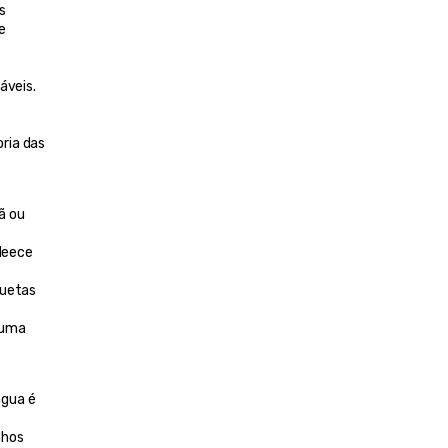
 
 
 
quando úmido, resistência natural ao odor e conforto superior. Materiais sintéticos como poliéster fornecem alternativas viáveis. 
ria das 
 ou 
leece 
uetas 
uma 
gua é 
hos 