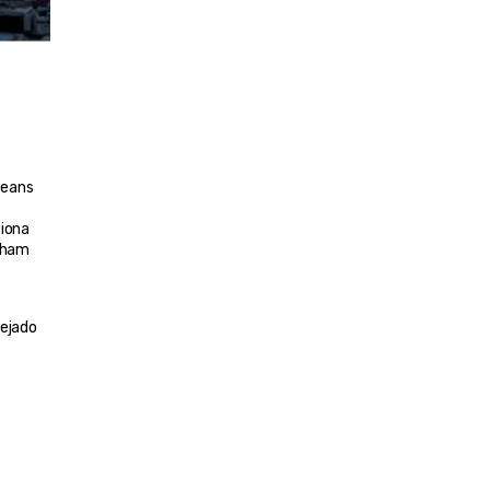
eans 
iona 
nham 
ejado 