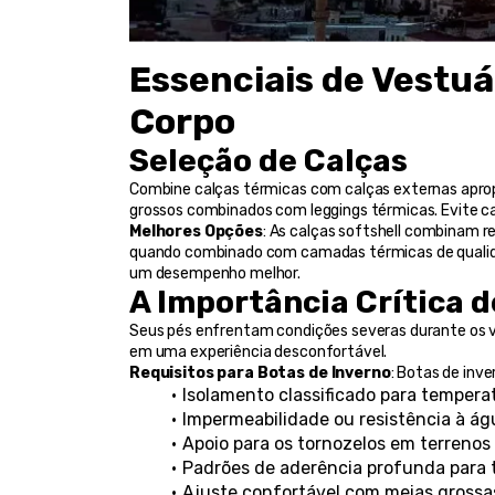
Essenciais de Vestuár
Corpo
Seleção de Calças
Combine calças térmicas com calças externas apropri
grossos combinados com leggings térmicas. Evite cal
Melhores Opções
: As calças softshell combinam r
quando combinado com camadas térmicas de qualidad
um desempenho melhor.
A Importância Crítica 
Seus pés enfrentam condições severas durante os v
em uma experiência desconfortável.
Requisitos para Botas de Inverno
: Botas de inve
Isolamento classificado para tempera
Impermeabilidade ou resistência à ág
Apoio para os tornozelos em terrenos
Padrões de aderência profunda para 
Ajuste confortável com meias grossa