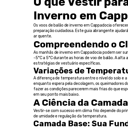
O que Vestir par
Inverno em Capp
Os voos de balão de inverno em Cappadocia oferecem
preparação cuidadosa. Este guia abrangente ajudará
ar quente.
Compreendendo o Cl
As manhãs de inverno em Cappadocia podem ser su
-5°C a 5°C durante as horas de voo de balão. A alta 
estratégias de vestuário específicas.
Variações de Temperat
A diferença de temperatura entre o nível do solo e a 
enquanto espera pela decolagem, os queimadores do 
fazer as condições parecerem mais frias do que es
em seu ponto mais baixo.
A Ciência da Camada
Vestir-se com sucesso em clima frio depende do prin
de umidade e regulação da temperatura.
Camada Base: Sua Fun