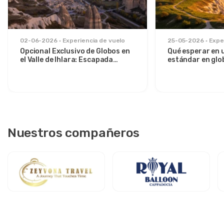
02-06-2026
Experiencia de vuelo
25-05-2026
Expe
Opcional Exclusivo de Globos en
Qué esperar en 
el Valle de Ihlara: Escapada
estándar en glo
Privada al Amanecer desde
sobre el Valle d
Avanos
Nuestros compañeros