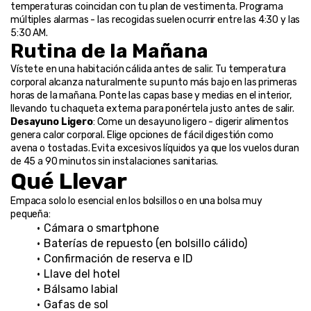
temperaturas coincidan con tu plan de vestimenta. Programa 
múltiples alarmas - las recogidas suelen ocurrir entre las 4:30 y las 
5:30 AM.
Rutina de la Mañana
Vístete en una habitación cálida antes de salir. Tu temperatura 
corporal alcanza naturalmente su punto más bajo en las primeras 
horas de la mañana. Ponte las capas base y medias en el interior, 
llevando tu chaqueta externa para ponértela justo antes de salir.
Desayuno Ligero
: Come un desayuno ligero - digerir alimentos 
genera calor corporal. Elige opciones de fácil digestión como 
avena o tostadas. Evita excesivos líquidos ya que los vuelos duran 
de 45 a 90 minutos sin instalaciones sanitarias.
Qué Llevar
Empaca solo lo esencial en los bolsillos o en una bolsa muy 
pequeña:
Cámara o smartphone
Baterías de repuesto (en bolsillo cálido)
Confirmación de reserva e ID
Llave del hotel
Bálsamo labial
Gafas de sol