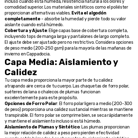
incluso cuando está húmeda, resistencia natural a los olores y 
comodidad superior. Los materiales sintéticos como el poliéster 
proporcionan alternativas viables. 
Evita el algodón 
completamente
 - absorbe la humedad y pierde todo su valor 
aislante cuando está húmedo.
Cobertura y Ajuste
: Elige capas base de cobertura completa, 
incluyendo tops de manga larga y pantalones de largo completo. 
El ajuste debe ser ajustado pero no restrictivo. Considera opciones 
de peso medio (200-250 gsm) para la mayoría de las mañanas de 
invierno en Cappadocia.
Capa Media: Aislamiento y 
Calidez
Tu capa media proporciona la mayor parte de tu calidez 
atrapando aire cerca de tu cuerpo. Las chaquetas de forro polar, 
suéteres de lana o chalecos de plumas funcionan 
excelentemente para este propósito.
Opciones de Forro Polar
: El forro polar ligero a medio (200-300 
de peso) proporciona una calidez sustancial mientras se mantiene 
transpirable. El forro polar se comprime bien, se seca rápidamente 
y mantiene el aislamiento incluso si está húmedo.
Aislamiento de Plumas y Sintético
: Las plumas proporcionan 
la mejor relación de calidez a peso pero pierden efectividad 