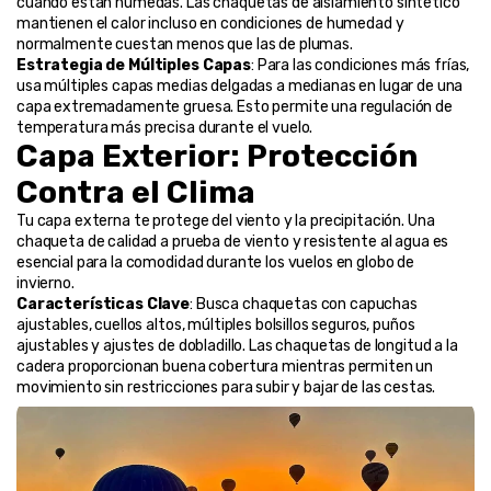
cuando están húmedas. Las chaquetas de aislamiento sintético 
mantienen el calor incluso en condiciones de humedad y 
normalmente cuestan menos que las de plumas.
Estrategia de Múltiples Capas
: Para las condiciones más frías, 
usa múltiples capas medias delgadas a medianas en lugar de una 
capa extremadamente gruesa. Esto permite una regulación de 
temperatura más precisa durante el vuelo.
Capa Exterior: Protección 
Contra el Clima
Tu capa externa te protege del viento y la precipitación. Una 
chaqueta de calidad a prueba de viento y resistente al agua es 
esencial para la comodidad durante los vuelos en globo de 
invierno.
Características Clave
: Busca chaquetas con capuchas 
ajustables, cuellos altos, múltiples bolsillos seguros, puños 
ajustables y ajustes de dobladillo. Las chaquetas de longitud a la 
cadera proporcionan buena cobertura mientras permiten un 
movimiento sin restricciones para subir y bajar de las cestas.