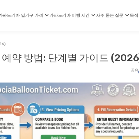
카파도키아 열기구 가격
카파도키아 비행 시간
자주 묻는 질문
목적
6)
약 방법: 단계별 가이드 (2026
공유