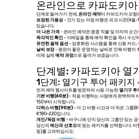
온라인으로 카파도키아 
단계로 들어가기 전에, 
온라인 예약
이 카파도키아 모험
보장된 가용성
 - 인기 있는 아침 비행은 피크 시즌(4월
있습니다.
더 나은 가격
 - 온라인 예약은 종종 직불 및 마지막 순
즉각적인 확인
 - 이메일을 통해 예약 확인을 즉시 수신
유연한 결제 옵션
 - 암호화된 시스템을 통해 신용 카드
날씨 보장
 - 평판이 좋은 운영자는 날씨로 인해 비행이
이제 실제 
예약 과정
으로 들어가 보겠습니다.
단계별: 카파도키아 열
1단계: 열기구 투어 패키지
먼저 예약 웹사이트를 방문하여 사용 가능한 
열기구 투
기본 비행(60분)
 - 처음 비행하는 사람에게 완벽하며 바
150부터 시작합니다.
디럭스 비행(90분)
 - 더 긴 비행 시간과 더 작은 그룹
€180-220입니다.
개인/독점 비행
 - 바구니에 단지 당신의 그룹만 있는 궁
당신의 
예산과 선호도
에 맞는 패키지를 선택합니다. 비행 
등)를 고려하십시오.