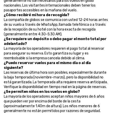
generalmente no son necesarios para los vuelos en globo 
nacionales. Los visitantes internacionales deben tener los 
pasaportes accesibles en la mañana del vuelo.
¿Cómo recibiré mi hora de recogida?
La compañía de globos se comunica con usted 12-24 horas antes 
de su vuelo a través de WhatsApp, llamada telefónica o a través 
de la recepción de su hotel con la hora exacta de recogida 
(generalmente entre 4:30-5:30 AM).
¿Se requiere un depósito o debo pagar el monto total por 
adelantado?
La mayoría de los operadores requieren el pago total al reservar 
para asegurar su reserva. Esto garantiza su lugar y es 
reembolsable si la empresa cancela debido al clima.
¿Puedo reservar vuelos para el mismo día o al día 
siguiente?
Las reservas de última hora son posibles, especialmente durante 
la baja temporada (noviembre-marzo), pero la disponibilidad no 
está garantizada. La temporada alta requiere reserva anticipada. 
Verifique la disponibilidad en tiempo real en la página de reservas.
¿Se permiten niños en los vuelos en globo?
La mayoría de los operadores aceptan niños mayores de 6 años 
que pueden ver por encima del borde de la cesta 
(aproximadamente 1.40m de altura). Los niños menores de 6 
generalmente no están permitidos por razones de seguridad. 