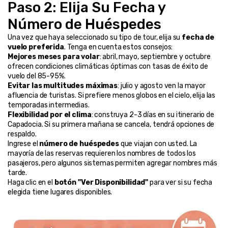
Paso 2: Elija Su Fecha y 
Número de Huéspedes
Una vez que haya seleccionado su tipo de tour, elija su 
fecha de 
vuelo preferida
. Tenga en cuenta estos consejos:
Mejores meses para volar
: abril, mayo, septiembre y octubre 
ofrecen condiciones climáticas óptimas con tasas de éxito de 
vuelo del 85-95%.
Evitar las multitudes máximas
: julio y agosto ven la mayor 
afluencia de turistas. Si prefiere menos globos en el cielo, elija las 
temporadas intermedias.
Flexibilidad por el clima
: construya 2-3 días en su itinerario de 
Capadocia. Si su primera mañana se cancela, tendrá opciones de 
respaldo.
Ingrese el 
número de huéspedes
 que viajan con usted. La 
mayoría de las reservas requieren los nombres de todos los 
pasajeros, pero algunos sistemas permiten agregar nombres más 
tarde.
Haga clic en el 
botón "Ver Disponibilidad"
 para ver si su fecha 
elegida tiene lugares disponibles.