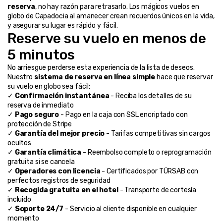
reserva
, no hay razón para retrasarlo. Los mágicos vuelos en 
globo de Capadocia al amanecer crean recuerdos únicos en la vida, 
y asegurar su lugar es rápido y fácil.
Reserve su vuelo en menos de 
5 minutos
No arriesgue perderse esta experiencia de la lista de deseos. 
Nuestro 
sistema de reserva en línea simple
 hace que reservar 
su vuelo en globo sea fácil:
✓ 
Confirmación instantánea
 - Reciba los detalles de su 
reserva de inmediato
✓ 
Pago seguro
 - Pago en la caja con SSL encriptado con 
protección de Stripe
✓ 
Garantía del mejor precio
 - Tarifas competitivas sin cargos 
ocultos
✓ 
Garantía climática
 - Reembolso completo o reprogramación 
gratuita si se cancela
✓ 
Operadores con licencia
 - Certificados por TÜRSAB con 
perfectos registros de seguridad
✓ 
Recogida gratuita en el hotel
 - Transporte de cortesía 
incluido
✓ 
Soporte 24/7
 - Servicio al cliente disponible en cualquier 
momento