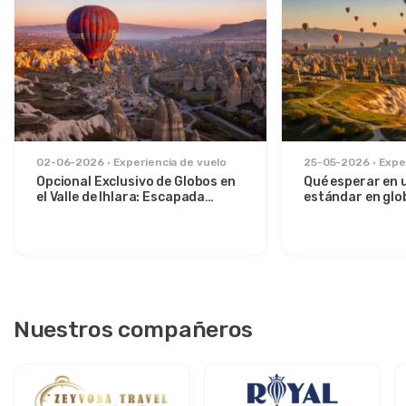
02-06-2026
Experiencia de vuelo
25-05-2026
Expe
Opcional Exclusivo de Globos en
Qué esperar en 
el Valle de Ihlara: Escapada
estándar en glo
Privada al Amanecer desde
sobre el Valle d
Avanos
Nuestros compañeros