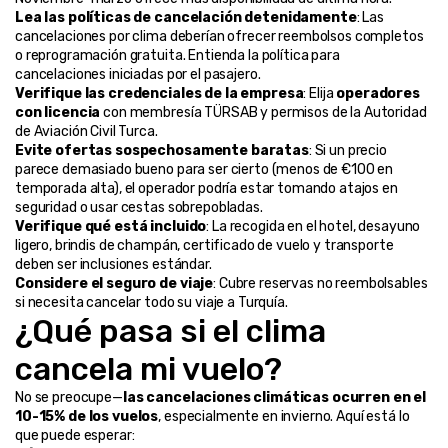
Lea las políticas de cancelación detenidamente
: Las 
cancelaciones por clima deberían ofrecer reembolsos completos 
o reprogramación gratuita. Entienda la política para 
cancelaciones iniciadas por el pasajero.
Verifique las credenciales de la empresa
: Elija 
operadores 
con licencia
 con membresía TÜRSAB y permisos de la Autoridad 
de Aviación Civil Turca.
Evite ofertas sospechosamente baratas
: Si un precio 
parece demasiado bueno para ser cierto (menos de €100 en 
temporada alta), el operador podría estar tomando atajos en 
seguridad o usar cestas sobrepobladas.
Verifique qué está incluido
: La recogida en el hotel, desayuno 
ligero, brindis de champán, certificado de vuelo y transporte 
deben ser inclusiones estándar.
Considere el seguro de viaje
: Cubre reservas no reembolsables 
si necesita cancelar todo su viaje a Turquía.
¿Qué pasa si el clima 
cancela mi vuelo?
No se preocupe—
las cancelaciones climáticas ocurren en el 
10-15% de los vuelos
, especialmente en invierno. Aquí está lo 
que puede esperar: