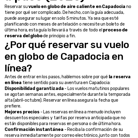
Reservar su 
vuelo en globo de aire caliente en Capadocia
 no 
tiene por qué ser complicado. De hecho, con la guía adecuada, 
puede asegurar su lugar en solo 5 minutos. Ya sea que esté 
planificando con meses de antelación o necesite un boleto de 
última hora, esta guía lo llevará a través de todo el 
proceso de 
reserva del globo
 de principio a fin.
¿Por qué reservar su vuelo 
en globo de Capadocia en 
línea?
Antes de entrar en los pasos, hablemos sobre por qué 
la reserva 
en línea
 tiene sentido para su aventura en Capadocia:
Disponibilidad garantizada
 - Los vuelos matutinos populares 
se agotan semanas antes, especialmente durante la temporada 
alta (abril-octubre). Reservar en línea asegura la fecha que 
prefiere.
Mejores precios
 - Las reservas en línea a menudo incluyen 
descuentos especiales y tarifas por reserva anticipada que no 
están disponibles para reservas en persona o de última hora.
Confirmación instantánea
 - Reciba la confirmación de su 
reserva inmediatamente por correo electrónico, junto con todos 