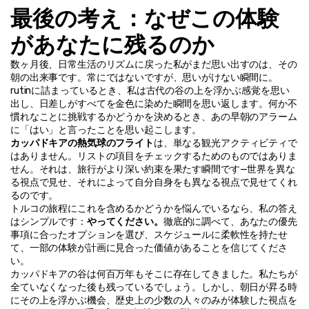
最後の考え：なぜこの体験
があなたに残るのか
数ヶ月後、日常生活のリズムに戻った私がまだ思い出すのは、その
朝の出来事です。常にではないですが、思いがけない瞬間に。 
rutinに詰まっているとき、私は古代の谷の上を浮かぶ感覚を思い
出し、日差しがすべてを金色に染めた瞬間を思い返します。何か不
慣れなことに挑戦するかどうかを決めるとき、あの早朝のアラーム
に「はい」と言ったことを思い起こします。
カッパドキアの熱気球のフライト
は、単なる観光アクティビティで
はありません。リストの項目をチェックするためのものではありま
せん。それは、旅行がより深い約束を果たす瞬間です—世界を異な
る視点で見せ、それによって自分自身をも異なる視点で見せてくれ
るのです。
トルコの旅程にこれを含めるかどうかを悩んでいるなら、私の答え
はシンプルです：
やってください。
徹底的に調べて、あなたの優先
事項に合ったオプションを選び、スケジュールに柔軟性を持たせ
て、一部の体験が計画に見合った価値があることを信じてくださ
い。
カッパドキアの谷は何百万年もそこに存在してきました。私たちが
全ていなくなった後も残っているでしょう。しかし、朝日が昇る時
にその上を浮かぶ機会、歴史上の少数の人々のみが体験した視点を