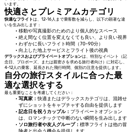
います。
快適さとプレミアムカテゴリ
快適なフライト
は、12-16人まで乗客数を減らし、以下の顕著な違
いを生み出します：
移動や写真撮影のためのより個人的なスペース
絶え間なく位置を変えなくても良い、より良い視界
わずかに長いフライト時間（70-90分）
向上した地上サービスとフライト後の祝典
デラックスおよびプライベートオプション
は、特別なイベント（記
念日、プロポーズ、または親密さを求める旅行者向け）に対応し、
4-12人の乗客、延長された飛行時間、個別の注意を提供します。
自分の旅行スタイルに合った最
適な選択をする
最も重要なことを考慮してください：
写真家：
快適またはデラックスカテゴリは、混雑せ
ずにショットをキャプチャする自由を提供します
記念日を祝うカップル：
プライベートオプション
は、ロマンチックで中断のない瞬間を生み出します
ソロ旅行者や友人グループ：
標準フライトは他の冒
険者と出会う機会を提供します