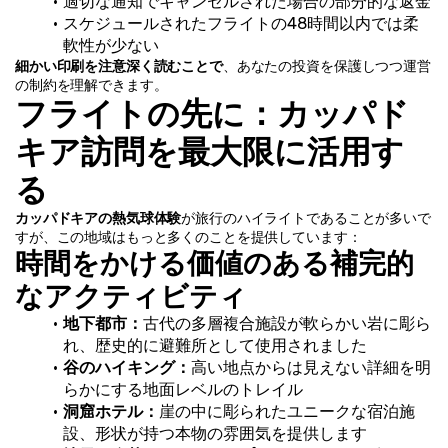
適切な通知でキャンセルされた場合の部分的な返金
スケジュールされたフライトの48時間以内では柔
軟性が少ない
細かい印刷を注意深く読むことで
、あなたの投資を保護しつつ運営
の制約を理解できます。
フライトの先に：カッパド
キア訪問を最大限に活用す
る
カッパドキアの熱気球体験
が旅行のハイライトであることが多いで
すが、この地域はもっと多くのことを提供しています：
時間をかける価値のある補完的
なアクティビティ
地下都市：
古代の多層複合施設が軟らかい岩に彫ら
れ、歴史的に避難所として使用されました
谷のハイキング：
高い地点からは見えない詳細を明
らかにする地面レベルのトレイル
洞窟ホテル：
崖の中に彫られたユニークな宿泊施
設、形状が持つ本物の雰囲気を提供します