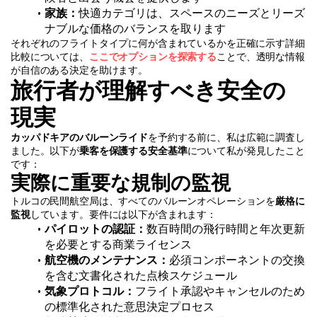
家族：
快適カテゴリは、スペースのニーズとリーズ
ナブルな価格のバランスを取ります
それぞれのフライトタイプに何が含まれているかを正確に示す詳細
比較については、
ここでオプションを探索する
ことで、透明な情報
が自信のある決定を助けます。
旅行者が理解すべき安全の
現実
カッパドキアのバルーンライド
を予約する前に、私は広範に調査し
ました。以下が
乗客を保護する安全基準
について私が発見したこと
です：
実際に重要な規制の監視
トルコの民間航空局は、すべてのバルーンオペレーションを
厳格に
監視
しています。要件には以下が含まれます：
パイロットの認証：
数百時間の飛行時間と年次更新
を必要とする商業ライセンス
航空機のメンテナンス：
必須コンポーネントの交換
を含む文書化された点検スケジュール
気象プロトコル：
フライト承認やキャンセルのため
の標準化された意思決定プロセス