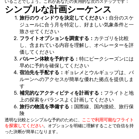
いることでしょう。これがあなたの実用的な次のステップです：
シンプルな計画シーケンス
旅行のウィンドウを決定してください：
自分のスケ
ジュールに合う月を特定し、好ましい気象条件と一
致させてください
フライトオプションを調査する：
カテゴリを比較
し、含まれている内容を理解し、オペレーターを評
価してください
バルーン体験を予約する：
特にピークシーズンには
早めに予約を確保してください
宿泊先を手配する：
ギョレメとウルギュップは、バ
ルーンへのアクセスが簡単な優れた拠点を提供しま
す
補完的なアクティビティを計画する：
フライトと地
上の探索をバランスよく計画してください
旅行の物流を準備する：
国際線、国内接続、旅行保
険
透明な比較とシンプルな予約のために、
ここで利用可能なフライト
を探索してください
。オプションを明確に理解することで自信を持
った決断が簡単になります。