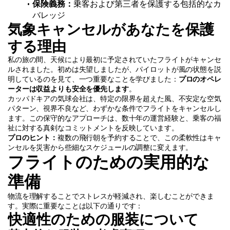
保険義務：
乗客および第三者を保護する包括的なカ
バレッジ
気象キャンセルがあなたを保護
する理由
私の旅の間、天候により最初に予定されていたフライトがキャンセ
ルされました。初めは失望しましたが、パイロットが風の状態を説
明しているのを見て、一つ重要なことを学びました：
プロのオペレ
ーターは収益よりも安全を優先します
。
カッパドキアの気球会社は、特定の限界を超えた風、不安定な空気
パターン、視界不良など、わずかな条件でフライトをキャンセルし
ます。この保守的なアプローチは、数十年の運営経験と、乗客の福
祉に対する真剣なコミットメントを反映しています。
プロのヒント：
複数の飛行朝を予約することで、この柔軟性はキャ
ンセルを災害から些細なスケジュールの調整に変えます。
フライトのための実用的な
準備
物流を理解することでストレスが軽減され、楽しむことができま
す。実際に重要なことは以下の通りです：
快適性のための服装について