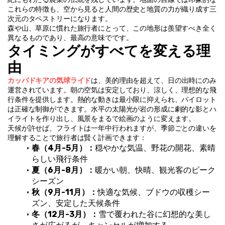
これらの特徴も、空から見ると人間の歴史と地質の力が織り成す三
次元のタペストリーになります。
森や山、草原に慣れた旅行者にとって、この地形は羨望すべき全く
異なるものであり、最高の意味でです。
タイミングがすべてを変える理
由
カッパドキアの気球ライド
は、美的理由を超えて、日の出時にのみ
運営されています。朝の空気は安定しており、涼しく、理想的な飛
行条件を提供します。熱的な動きは最小限に抑えられ、パイロット
は正確な制御ができます。水平の太陽光が岩の形成に劇的な影とハ
イライトを作り出し、風景をまるで絵画のように変えます。
天候が許せば、フライトは一年中行われますが、季節ごとの違いを
理解することで旅行者は賢く計画できます：
春（4月-5月）：
穏やかな気温、野花の開花、素晴
らしい飛行条件
夏（6月-8月）：
暖かい朝、快晴、観光客のピーク
シーズン
秋（9月-11月）：
快適な気候、ブドウの収穫シー
ズン、安定した天候条件
冬（12月-3月）：
雪で覆われた谷に幻想的な美し