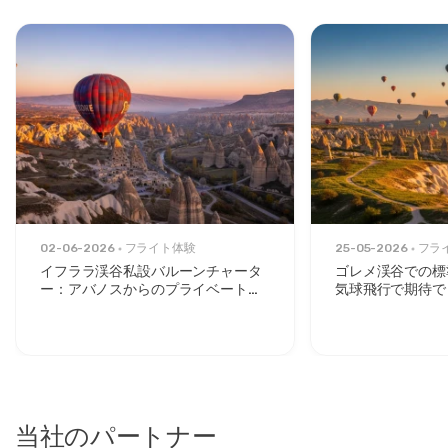
02-06-2026
フライト体験
25-05-2026
フラ
イフララ渓谷私設バルーンチャータ
ゴレメ渓谷での標
ー：アバノスからのプライベートサ
気球飛行で期待で
ンライズエスケープ
当社のパートナー