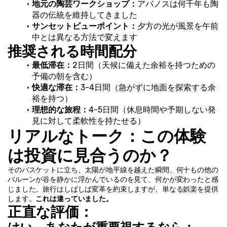
地元の陶芸ワークショップ：
アバノスは何千年も陶
器の伝統を維持してきました
サンセットビューポイント：
夕方の光が風景を午前
中とは異なる方法で変えます
推奨される時間配分
最低滞在：
2日間（天候に備えた余裕を持つための
予備の朝を含む）
快適な滞在：
3-4日間（急がずに地面を探索する余
裕を持つ）
理想的な旅程：
4-5日間（休息時間や予期しない発
見に対して柔軟性を持たせる）
リアルなトーク：この体験
は投資に見合うのか？
そのバスケットに立ち、太陽が地平線を越えた瞬間、何十もの他の
バルーンが谷を静かに浮かんでいるのを見て、何かが変わったと感
じました。旅行はしばしば変革を約束しますが、単なる娯楽を提供
します。
これは違っていました。
正直な評価：