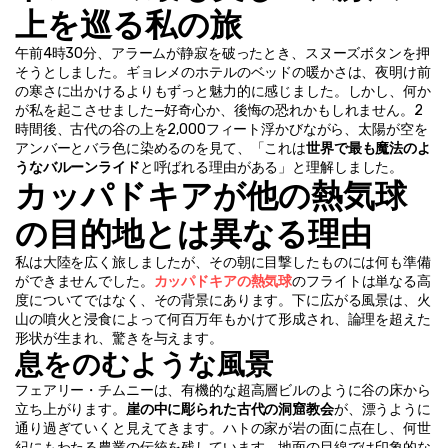
上を巡る私の旅
午前4時30分、アラームが静寂を破ったとき、スヌーズボタンを押
そうとしました。ギョレメのホテルのベッドの暖かさは、夜明け前
の寒さに出かけるよりもずっと魅力的に感じました。しかし、何か
が私を起こさせました—好奇心か、後悔の恐れかもしれません。2
時間後、古代の谷の上を2,000フィート浮かびながら、太陽が空を
アンバーとバラ色に染めるのを見て、「これは
世界で最も魔法のよ
うなバルーンライド
と呼ばれる理由がある」と理解しました。
カッパドキアが他の熱気球
の目的地とは異なる理由
私は大陸を広く旅しましたが、その朝に目撃したものには何も準備
ができませんでした。
カッパドキアの熱気球
のフライトは単なる高
度についてではなく、その背景にあります。下に広がる風景は、火
山の噴火と浸食によって何百万年もかけて形成され、論理を超えた
形状が生まれ、驚きを与えます。
息をのむような風景
フェアリー・チムニーは、有機的な超高層ビルのように谷の床から
立ち上がります。
崖の中に彫られた古代の洞窟教会
が、漂うように
通り過ぎていくと見えてきます。ハトの家が岩の面に点在し、何世
紀にもわたる農業の伝統を残しています。地面の目線では印象的な