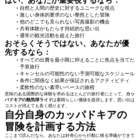
はい、あなたが重要視するなら：
自然と人間の歴史に対するユニークな視点
激しい身体的要求のない整然とした冒険
他のどこでも見られない写真撮影の機会
共有体験がもたらす持続的な思い出
通常の観光活動を超えた旅行
おそらくそうではない、あなたが優
先するなら：
すべての出費を最小限に抑えることに焦点を当てた
予算旅行
キャンセルの可能性のない予測可能なスケジュール
条件に関係なく結果が保証されるアクティビティ
柔軟性のない素早いペースの旅程
意味のある国際的な体験を求めるほとんどの旅行者にとって、
カッ
パドキアの熱気球ライド
は素晴らしい価値を提供します。思い出は
コストが消えても長く残ります。
自分自身のカッパドキアの
冒険を計画する方法
ここまで読んだなら、あなたは好奇心から行動に移る準備ができて