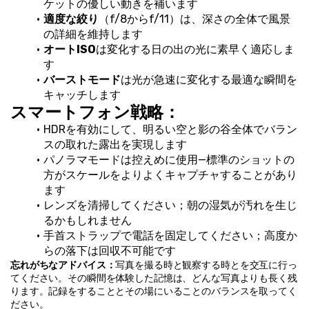
ケットの優しい動きを補います
適度な絞り
（f/8からf/11）は、深さの全体で風景
の詳細を維持します
オートISO
は変化する日の出の光に素早く適応しま
す
バーストモード
は光が急速に変化する最適な瞬間を
キャッチします
スマートフォン戦略：
HDRを有効にして、明るい空と影の谷全体でバラン
スの取れた露出を実現します
パノラマモードは控えめに使用—標準のショットの
方がスケールをよりよくキャプチャすることがあり
ます
レンズを清掃してください；朝の湿気が汚れを生じ
るかもしれません
手首ストラップで電話を固定してください；高度か
らの落下は回収不可能です
忘れがちなアドバイス：
写真を撮る時と観察する時とを交互に行っ
てください。その瞬間を体験した記憶は、どんな写真よりも長く残
ります。記録をすることとその場にいることのバランスを取ってく
ださい。