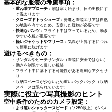
基本的な服装の考慮事項：
重ね着アプローチ：
朝は寒く始まり、日の出後にす
ぐ温まります
クローズドトゥシューズ：
発進と着陸エリアは自然
の地形を有するため、安定した履物が必要です
快適なパンツ：
フライト中は立っているため、動き
やすい衣服が重要です
軽いジャケットやフリース：
気温が上昇するにつれ
て簡単に脱げます
避けるべきもの：
サンダルやビーチサンダル（着陸に安全ではない）
動きを制限する厳しい服装
フライト中に落下する可能性がある過剰なアクセサ
リー
収納スペースが少ないため重いバックパック（収納
スペースは限られています）
実際に役立つ写真撮影のヒント
空中条件のためのカメラ設定：
より速いシャッタースピード
（1/250以上）がバス