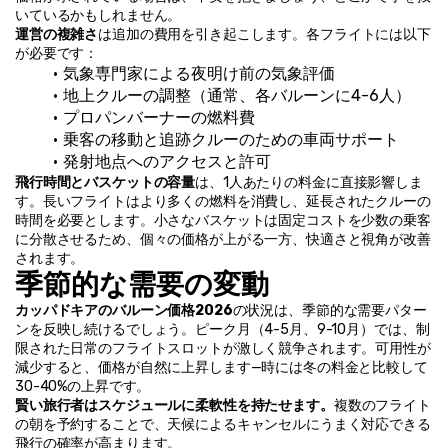
いているかもしれません。
運営の複雑さ
は追加の費用を引き起こします。各フライトには以下
が必要です：
気象専門家による夜明け前の気象評価
地上クルーの調整（通常、各バルーンに4-6人）
プロパンバーナーの燃料費
乗客の移動と追跡クルーのための車両サポート
発射地点へのアクセスと許可
飛行時間とバスケットの容量
は、1人あたりの料金に直接影響しま
す。長いフライトはより多くの燃料を消費し、延長されたクルーの
時間を必要とします。小さなバスケットは固定コストを少数の乗客
に分散させるため、個々の価格が上がる一方、快適さと視角が改善
されます。
季節的な需要の変動
カッパドキアのバルーン価格2026
の状況は、季節的な需要パター
ンを反映し続けるでしょう。ピーク月（4-5月、9-10月）では、制
限された日常のフライトスロットが激しく競争されます。可用性が
減少すると、価格が自然に上昇します—時には冬の料金と比較して
30-40%の上昇です。
賢い旅行者はスケジュールに柔軟性を持たせます。
複数のフライト
の朝を予約することで、天候によるキャンセルにうまく対応できる
飛行の確率が高まります。