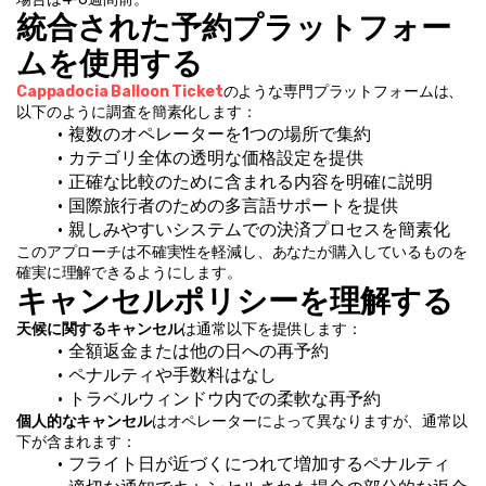
統合された予約プラットフォー
ムを使用する
Cappadocia Balloon Ticket
のような専門プラットフォームは、
以下のように調査を簡素化します：
複数のオペレーターを1つの場所で集約
カテゴリ全体の透明な価格設定を提供
正確な比較のために含まれる内容を明確に説明
国際旅行者のための多言語サポートを提供
親しみやすいシステムでの決済プロセスを簡素化
このアプローチは不確実性を軽減し、あなたが購入しているものを
確実に理解できるようにします。
キャンセルポリシーを理解する
天候に関するキャンセル
は通常以下を提供します：
全額返金または他の日への再予約
ペナルティや手数料はなし
トラベルウィンドウ内での柔軟な再予約
個人的なキャンセル
はオペレーターによって異なりますが、通常以
下が含まれます：
フライト日が近づくにつれて増加するペナルティ