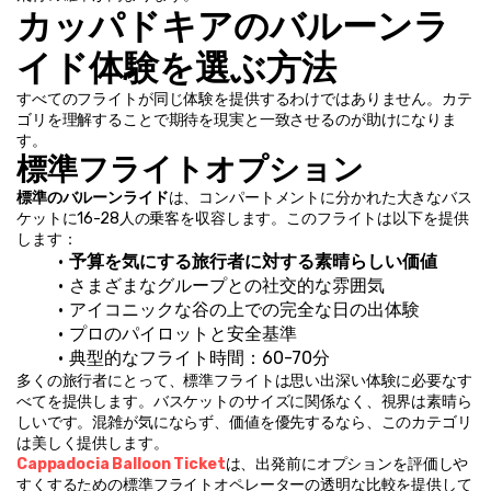
カッパドキアのバルーンラ
イド体験を選ぶ方法
すべてのフライトが同じ体験を提供するわけではありません。カテ
ゴリを理解することで期待を現実と一致させるのが助けになりま
す。
標準フライトオプション
標準のバルーンライド
は、コンパートメントに分かれた大きなバス
ケットに16-28人の乗客を収容します。このフライトは以下を提供
します：
予算を気にする旅行者に対する素晴らしい価値
さまざまなグループとの社交的な雰囲気
アイコニックな谷の上での完全な日の出体験
プロのパイロットと安全基準
典型的なフライト時間：60-70分
多くの旅行者にとって、標準フライトは思い出深い体験に必要なす
べてを提供します。バスケットのサイズに関係なく、視界は素晴ら
しいです。混雑が気にならず、価値を優先するなら、このカテゴリ
は美しく提供します。
Cappadocia Balloon Ticket
は、出発前にオプションを評価しや
すくするための標準フライトオペレーターの透明な比較を提供して