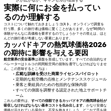
さが広がるが、キャンセルが増加する
実際に何にお金を払ってい
るのか理解する
コストについて触れておきましょう:
コスト
。オンラインで調査を
行う際、多くの旅行者は価格に驚くことがあります。なぜ1時間の
体験がそんなに高価格を要求するのでしょうか？その答えは、ほと
んどの旅行者が考慮しない要素にあります。
カッパドキアの熱気球価格2026
の期待に影響を与える要因
航空業界の安全基準
は基盤を形成しています。すべての合法的なオ
ペレーターはトルコの民間航空局の規制を遵守しなければなりませ
ん。この意味するところは：
広範な訓練を受けた商業ライセンスパイロット
定期的な航空機の点検とメンテナンススケジュール
乗客と乗組員のための包括的な保険内容
すべての側面を調整する認定された地上サポートチ
ーム
これらの要件は、
すべての信頼できるカッパドキアの熱気球会社が
吸収しなければならない基本コストを生み出します
。かなり安価な
価格が示されている場合は、不安を抱きましょう、どこかで手を抜