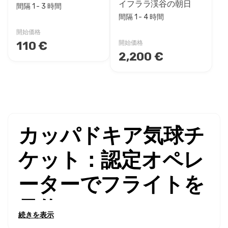
イフララ渓谷の朝日
間隔 1 - 3 時間
間隔 1 - 4 時間
開始価格
110 €
開始価格
2,200 €
カッパドキア気球チ
ケット：認定オペレ
ーターでフライトを
予約
続きを表示