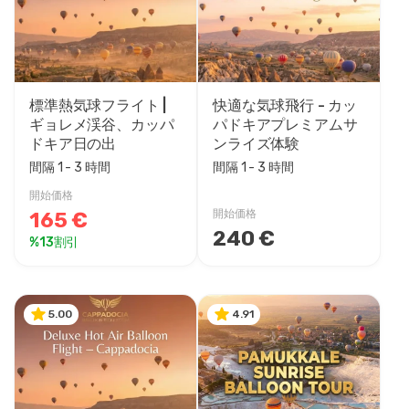
価格帯
front.tourTime
標準熱気球フライト |
快適な気球飛行 - カッ
ギョレメ渓谷、カッパ
パドキアプレミアムサ
ドキア日の出
ンライズ体験
間隔 1 - 3 時間
間隔 1 - 3 時間
開始価格
165 €
開始価格
240 €
%13割引
5.00
4.91