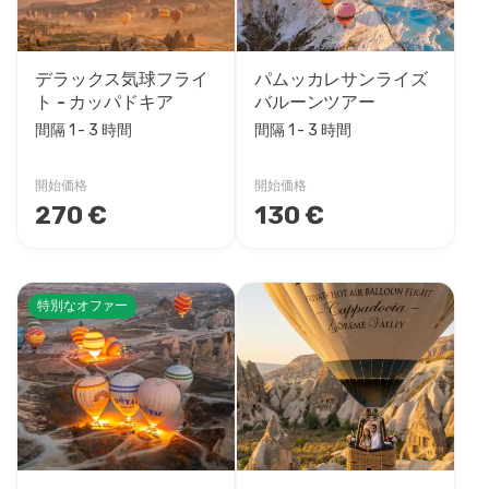
デラックス気球フライ
パムッカレサンライズ
ト - カッパドキア
バルーンツアー
間隔 1 - 3 時間
間隔 1 - 3 時間
開始価格
開始価格
270 €
130 €
特別なオファー