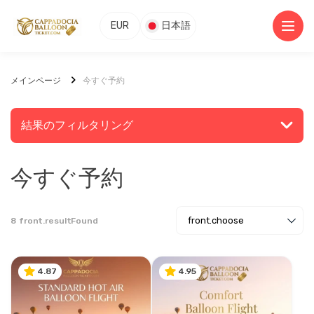
EUR
日本語
メインページ
今すぐ予約
結果のフィルタリング
今すぐ予約
front.searchChoose
8
front.resultFound
front.searchExplore
4.87
4.95