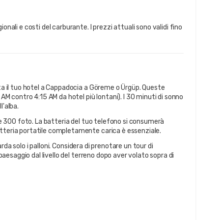
onali e costi del carburante. I prezzi attuali sono validi fino 
a il tuo hotel a Cappadocia a Göreme o Ürgüp. Queste
5 AM contro 4:15 AM da hotel più lontani). I 30 minuti di sonno
l'alba.
e 300 foto. La batteria del tuo telefono si consumerà
atteria portatile completamente carica è essenziale.
arda solo i palloni. Considera di prenotare un tour di
l paesaggio dal livello del terreno dopo aver volato sopra di