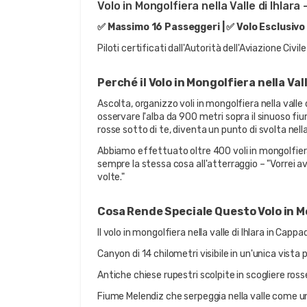
Volo in Mongolfiera nella Valle di Ihla
✅ Massimo 16 Passeggeri | ✅ Volo Esclusivo 
Piloti certificati dall'Autorità dell'Aviazione Civi
Perché il Volo in Mongolfiera nella Vall
Ascolta, organizzo voli in mongolfiera nella valle 
osservare l'alba da 900 metri sopra il sinuoso fiu
rosse sotto di te, diventa un punto di svolta nella
Abbiamo effettuato oltre 400 voli in mongolfiera 
sempre la stessa cosa all'atterraggio – "Vorrei a
volte."
Cosa Rende Speciale Questo Volo in M
Il volo in mongolfiera nella valle di Ihlara in Cap
Canyon di 14 chilometri visibile in un'unica vist
Antiche chiese rupestri scolpite in scogliere ross
Fiume Melendiz che serpeggia nella valle come u