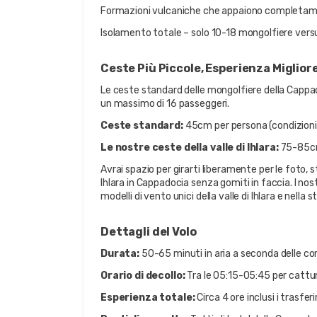
Formazioni vulcaniche che appaiono completamen
Isolamento totale – solo 10-18 mongolfiere ver
Ceste Più Piccole, Esperienza Miglior
Le ceste standard delle mongolfiere della Cappad
un massimo di 16 passeggeri.
Ceste standard:
 45cm per persona (condizioni
Le nostre ceste della valle di Ihlara:
 75-85cm
Avrai spazio per girarti liberamente per le foto, st
Ihlara in Cappadocia senza gomiti in faccia. I nos
modelli di vento unici della valle di Ihlara e nell
Dettagli del Volo
Durata:
 50-65 minuti in aria a seconda delle co
Orario di decollo:
 Tra le 05:15-05:45 per cattur
Esperienza totale:
 Circa 4 ore inclusi i trasfe