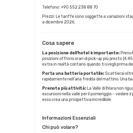
Telefono: +90 552 238 88 70
Prezzi: Le tariffe sono soggette a variazioni stagi
a dicembre 2026.
Cosa sapere
La posizione dell'hotel è importante:
Prenot
posizioni offrono orari di pick-up più presto (4:4
extra in realtà contano quando ti svegli prima del
Porta una batteria portatile:
Scattierai oltr
rapidamente nell'aria fredda del mattino. Una b
Prenota più attività:
La Valle di Ihlara non rigu
escursioni nella valle per il pomeriggio – vedere i
esso crea una prospettiva incredibile.
Informazioni Essenziali
Chi può volare?