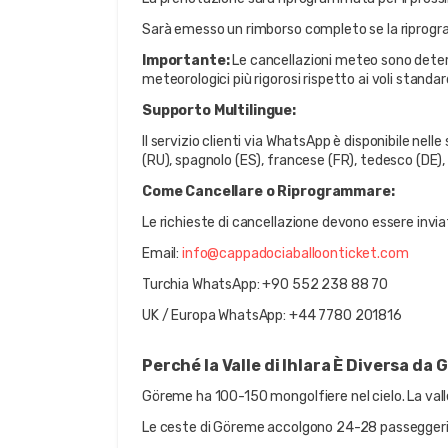
Sarà emesso un rimborso completo se la riprogra
Importante:
 Le cancellazioni meteo sono determi
meteorologici più rigorosi rispetto ai voli stand
Supporto Multilingue:
Il servizio clienti via WhatsApp è disponibile nelle 
(RU), spagnolo (ES), francese (FR), tedesco (DE),
Come Cancellare o Riprogrammare:
Le richieste di cancellazione devono essere invia
Email: 
info@cappadociaballoonticket.com
Turchia WhatsApp: +90 552 238 88 70
UK / Europa WhatsApp: +44 7780 201816
Perché la Valle di Ihlara È Diversa da
Göreme ha 100-150 mongolfiere nel cielo. La valle
Le ceste di Göreme accolgono 24-28 passeggeri. 