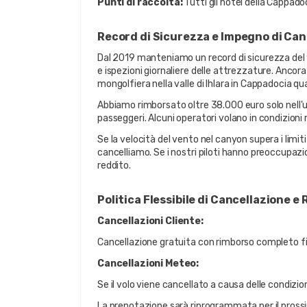
Punti di raccolta:
 Tutti gli hotel della Cappad
Record di Sicurezza e Impegno di Can
Dal 2019 manteniamo un record di sicurezza del 99,
e ispezioni giornaliere delle attrezzature. Ancor
mongolfiera nella valle di Ihlara in Cappadocia q
Abbiamo rimborsato oltre 38.000 euro solo nell'ul
passeggeri. Alcuni operatori volano in condizioni m
Se la velocità del vento nel canyon supera i limiti 
cancelliamo. Se i nostri piloti hanno preoccupazio
reddito.
Politica Flessibile di Cancellazione e
Cancellazioni Cliente:
Cancellazione gratuita con rimborso completo fi
Cancellazioni Meteo:
Se il volo viene cancellato a causa delle condizi
La prenotazione sarà riprogrammata per il prossim