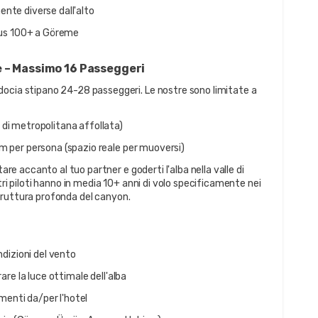
te diverse dall'alto
sus 100+ a Göreme
e – Massimo 16 Passeggeri
ocia stipano 24-28 passeggeri. Le nostre sono limitate a 
 di metropolitana affollata)
 per persona (spazio reale per muoversi)
are accanto al tuo partner e goderti l'alba nella valle di 
tri piloti hanno in media 10+ anni di volo specificamente nei 
a struttura profonda del canyon.
ndizioni del vento
are la luce ottimale dell'alba
rimenti da/per l'hotel