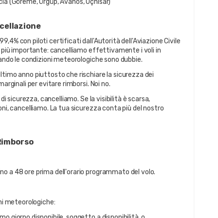
ocia (Göreme, Ürgüp, Avanos, Uçhisar)
cellazione
4% con piloti certificati dall'Autorità dell'Aviazione Civile 
a più importante: cancelliamo effettivamente i voli in 
uando le condizioni meteorologiche sono dubbie.
timo anno piuttosto che rischiare la sicurezza dei 
arginali per evitare rimborsi. Noi no.
di sicurezza, cancelliamo. Se la visibilità è scarsa, 
ni, cancelliamo. La tua sicurezza conta più del nostro 
 Rimborso
no a 48 ore prima dell'orario programmato del volo.
oni meteorologiche:
o giorno disponibile, soggetto a disponibilità, o