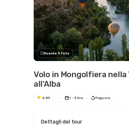
Guarda 9 foto
Volo in Mongolfiera nella 
all'Alba
4.89
1 - 3 Ora
Paga ora
Dettagli del tour