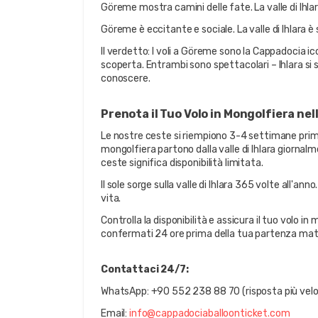
Göreme mostra camini delle fate. La valle di Ihl
Göreme è eccitante e sociale. La valle di Ihlara è
Il verdetto: I voli a Göreme sono la Cappadocia icon
scoperta. Entrambi sono spettacolari – Ihlara s
conoscere.
Prenota il Tuo Volo in Mongolfiera nella
Le nostre ceste si riempiono 3-4 settimane prima i
mongolfiera partono dalla valle di Ihlara giornal
ceste significa disponibilità limitata.
Il sole sorge sulla valle di Ihlara 365 volte all'ann
vita.
Controlla la disponibilità e assicura il tuo volo in m
confermati 24 ore prima della tua partenza mat
Contattaci 24/7:
WhatsApp: +90 552 238 88 70 (risposta più vel
Email: 
info@cappadociaballoonticket.com