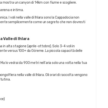
ara mostra un canyon di 14km con fiume e scogliere.
 serena e intima.
ica. I voli nella valle di Ihlara sono la Cappadocia non 
i sente semplicemente come un segreto che non dovresti 
 Valle di Ihlara
n alta stagione (aprile-ottobre). Solo 3-4 voli in 
mente versus 100+ da Göreme. La piccola capacità delle 
o. Ma lo vedrai da 900 metri nell'aria solo una volta nella tua 
ongolfiera nella valle di Ihlara. Gli orari di raccolta vengono 
tutina.
oce)