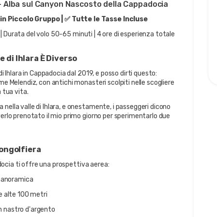
ra – Alba sul Canyon Nascosto della Cappadocia
in Piccolo Gruppo | ✅ Tutte le Tasse Incluse
le | Durata del volo 50-65 minuti | 4 ore di esperienza totale
e di Ihlara È Diverso
di Ihlara in Cappadocia dal 2019, e posso dirti questo: 
me Melendiz, con antichi monasteri scolpiti nelle scogliere 
 tua vita.
nella valle di Ihlara, e onestamente, i passeggeri dicono 
verlo prenotato il mio primo giorno per sperimentarlo due 
ongolfiera
padocia ti offre una prospettiva aerea:
a panoramica
e alte 100 metri
n nastro d'argento