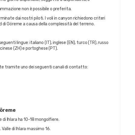
mmazione non è possibile o preferita.
nate dai nostri piloti. I voli in canyon richiedono criteri 
ard di Göreme a causa della complessità del terreno.
seguenti lingue: italiano (IT), inglese (EN), turco (TR), russo 
 cinese (ZH) e portoghese (PT).
te tramite uno dei seguenti canali di contatto:
 Göreme
 di Ihlara ha 10-18 mongolfiere.
Valle di Ihlara massimo 16.