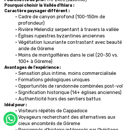
Pourquoi choisir la Vallée d'Ihlara :
Caractère paysager différent :
Cadre de canyon profond (100-150m de 
profondeur)
Rivière Melendiz serpentant à travers la vallée
Églises rupestres byzantines anciennes
Végétation luxuriante contrastant avec beauté 
aride de Göreme
Moins de montgolfières dans le ciel (20-30 vs. 
100+ à Göreme)
Avantages de l'expérience :
Sensation plus intime, moins commercialisée
Formations géologiques uniques
Opportunités de randonnée combinées post-vol
Signification historique (14+ églises anciennes)
Authenticité hors des sentiers battus
Idéal pour :
Visiteurs répétés de Cappadoce
Voyageurs recherchant des alternatives aux 
cieux encombrés de Göreme
Passionnés d'histoire intéressés par l'héritage 