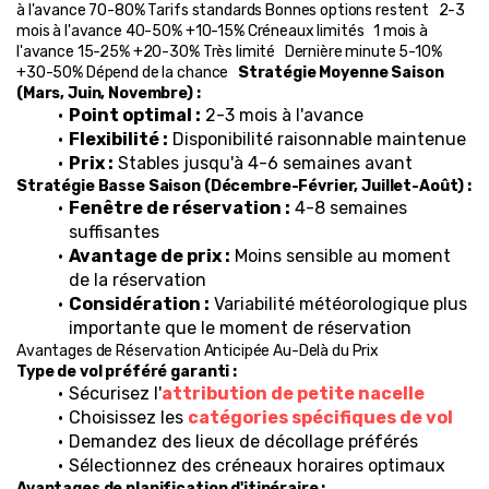
à l'avance 70-80% Tarifs standards Bonnes options restent   2-3 
mois à l'avance 40-50% +10-15% Créneaux limités   1 mois à 
l'avance 15-25% +20-30% Très limité   Dernière minute 5-10% 
+30-50% Dépend de la chance   
Stratégie Moyenne Saison 
(Mars, Juin, Novembre) :
Point optimal :
 2-3 mois à l'avance
Flexibilité :
 Disponibilité raisonnable maintenue
Prix :
 Stables jusqu'à 4-6 semaines avant
Stratégie Basse Saison (Décembre-Février, Juillet-Août) :
Fenêtre de réservation :
 4-8 semaines 
suffisantes
Avantage de prix :
 Moins sensible au moment 
de la réservation
Considération :
 Variabilité météorologique plus 
importante que le moment de réservation
Avantages de Réservation Anticipée Au-Delà du Prix
Type de vol préféré garanti :
Sécurisez l'
attribution de petite nacelle
Choisissez les 
catégories spécifiques de vol
Demandez des lieux de décollage préférés
Sélectionnez des créneaux horaires optimaux
Avantages de planification d'itinéraire :