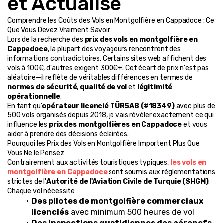
et Actualisé
Comprendre les Coûts des Vols en Montgolfière en Cappadoce : Ce 
Que Vous Devez Vraiment Savoir
Lors de la recherche des 
prix des vols en montgolfière en 
Cappadoce
, la plupart des voyageurs rencontrent des 
informations contradictoires. Certains sites web affichent des 
vols à 100€, d'autres exigent 300€+. Cet écart de prix n'est pas 
aléatoire—il reflète de véritables différences en termes de 
normes de sécurité
, 
qualité de vol
 et 
légitimité 
opérationnelle
.
En tant qu'
opérateur licencié TÜRSAB (#18349)
 avec plus de 
500 vols organisés depuis 2018, je vais révéler exactement ce qui 
influence les 
prix des montgolfières en Cappadoce
 et vous 
aider à prendre des décisions éclairées.
Pourquoi les Prix des Vols en Montgolfière Importent Plus Que 
Vous Ne le Pensez
Contrairement aux activités touristiques typiques, 
les vols en 
montgolfière en Cappadoce
 sont soumis aux réglementations 
strictes de l'
Autorité de l'Aviation Civile de Turquie (SHGM)
. 
Chaque vol nécessite :
Des pilotes de montgolfière commerciaux 
licenciés
 avec minimum 500 heures de vol
Des inspections quotidiennes des aéronefs