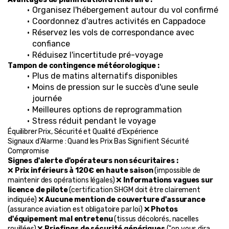
Organisez l'hébergement autour du vol confirmé
Coordonnez d'autres activités en Cappadoce
Réservez les vols de correspondance avec 
confiance
Réduisez l'incertitude pré-voyage
Tampon de contingence météorologique :
Plus de matins alternatifs disponibles
Moins de pression sur le succès d'une seule 
journée
Meilleures options de reprogrammation
Stress réduit pendant le voyage
Équilibrer Prix, Sécurité et Qualité d'Expérience
Signaux d'Alarme : Quand les Prix Bas Signifient Sécurité 
Compromise
Signes d'alerte d'opérateurs non sécuritaires :
❌ 
Prix inférieurs à 120€ en haute saison
 (impossible de 
maintenir des opérations légales) ❌ 
Informations vagues sur 
licence de pilote
 (certification SHGM doit être clairement 
indiquée) ❌ 
Aucune mention de couverture d'assurance
(assurance aviation est obligatoire par loi) ❌ 
Photos 
d'équipement mal entretenu
 (tissus décolorés, nacelles 
rouillées) ❌ 
Briefings de sécurité génériques
 ("on vous dira 