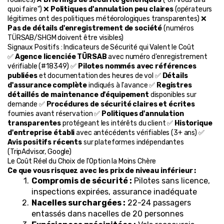
quoi faire") ❌ 
Politiques d'annulation peu claires
 (opérateurs 
légitimes ont des politiques météorologiques transparentes) ❌ 
Pas de détails d'enregistrement de société
 (numéros 
TÜRSAB/SHGM doivent être visibles)
Signaux Positifs : Indicateurs de Sécurité qui Valent le Coût
✅ 
Agence licenciée TÜRSAB
 avec numéro d'enregistrement 
vérifiable (#18349) ✅ 
Pilotes nommés avec références 
publiées
 et documentation des heures de vol ✅ 
Détails 
d'assurance complète
 indiqués à l'avance ✅ 
Registres 
détaillés de maintenance d'équipement
 disponibles sur 
demande ✅ 
Procédures de sécurité claires et écrites
fournies avant réservation ✅ 
Politiques d'annulation 
transparentes
 protégeant les intérêts du client ✅ 
Historique 
d'entreprise établi
 avec antécédents vérifiables (3+ ans) ✅ 
Avis positifs récents
 sur plateformes indépendantes 
(TripAdvisor, Google)
Le Coût Réel du Choix de l'Option la Moins Chère
Ce que vous risquez avec les prix de niveau inférieur :
Compromis de sécurité :
 Pilotes sans licence, 
inspections expirées, assurance inadéquate
Nacelles surchargées :
 22-24 passagers 
entassés dans nacelles de 20 personnes