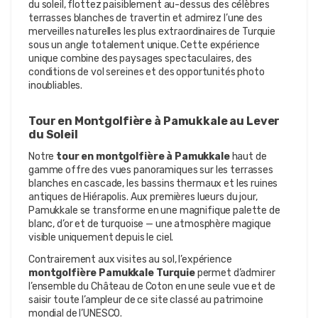
du soleil, flottez paisiblement au-dessus des célèbres 
terrasses blanches de travertin et admirez l’une des 
merveilles naturelles les plus extraordinaires de Turquie 
sous un angle totalement unique. Cette expérience 
unique combine des paysages spectaculaires, des 
conditions de vol sereines et des opportunités photo 
inoubliables.
Tour en Montgolfière à Pamukkale au Lever 
du Soleil
Notre 
tour en montgolfière à Pamukkale
 haut de 
gamme offre des vues panoramiques sur les terrasses 
blanches en cascade, les bassins thermaux et les ruines 
antiques de Hiérapolis. Aux premières lueurs du jour, 
Pamukkale se transforme en une magnifique palette de 
blanc, d’or et de turquoise — une atmosphère magique 
visible uniquement depuis le ciel.
Contrairement aux visites au sol, l’expérience 
montgolfière Pamukkale Turquie
 permet d’admirer 
l’ensemble du Château de Coton en une seule vue et de 
saisir toute l’ampleur de ce site classé au patrimoine 
mondial de l’UNESCO.