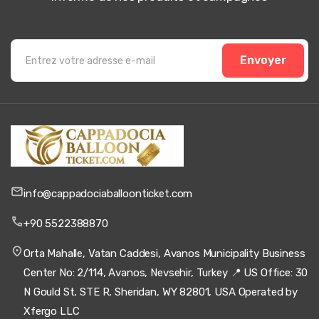
soleil sur les terrasses blanches vaut la peine de se
réveiller tôt. Notre petit groupe d'amis avait beaucoup
d'espace dans la nacelle pour prendre des photos ; la
douce lumière rose sur les travertins semblait irréelle sur
chaque cliché. La prise en charge à l'hôtel dans un
Envoyer
véhicule chaud était très appréciée dans l'air frais
d'automne. Nous avons attendu environ 20 minutes sur
le terrain pendant qu'ils vérifiaient les conditions de vent,
mais cela semblait rassurant plutôt qu'agaçant. Vol
silencieux, atterrissage en douceur, et mon appareil
photo est plein de photos qui ressemblent vraiment aux
cartes postales.
info@cappadociaballoonticket.com
25 mai 2025
+90 5522388870
김민지
김
Visite en montgolfière au lever du soleil à
Orta Mahalle, Vatan Caddesi, Avanos Municipality Business
Pamukkale
Center No: 2/114, Avanos, Nevsehir, Turkey 📍 US Office: 30
Je pense encore à cette promenade tranquille dans la
N Gould St, STE R, Sheridan, WY 82801, USA Operated by
camionnette chauffée, les fenêtres embuées alors que
le ciel devenait doucement rose. Survoler les terrasses
Xfergo LLC