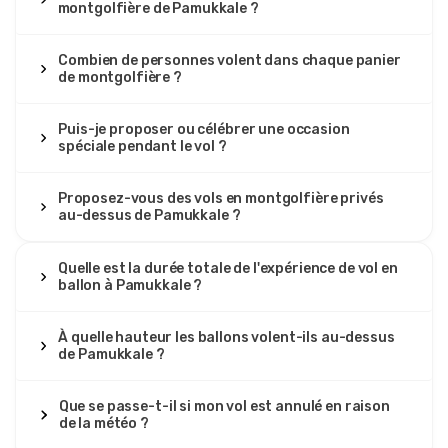
montgolfière de Pamukkale ?
박
Visite en montgolfière au lever du soleil à
Pamukkale
Combien de personnes volent dans chaque panier
Même si c’était censé être simplement un joli endroit
de montgolfière ?
pour prendre des photos, ce vol au lever du soleil s’est
révélé une matinée vraiment calme et romantique pour
nous. La prise en charge à l’hôtel s’est faite à l’heure et la
Puis-je proposer ou célébrer une occasion
camionnette chauffée était agréable dans l’air frais de
spéciale pendant le vol ?
l’automne. En attendant le gonflage, nous avons partagé
un thermos de thé chaud que nous avions apporté et
regardé le ciel devenir lentement rose au-dessus des
Proposez-vous des vols en montgolfière privés
terrasses blanches. Les 45 à 60 minutes dans les airs ont
au-dessus de Pamukkale ?
paru détendues, avec amplement de temps pour profiter
du calme et prendre des photos. Il y a eu un court retard
avant le décollage à cause des vérifications du vent,
Quelle est la durée totale de l'expérience de vol en
mais cela m’a en fait rassuré de voir à quel point
ballon à Pamukkale ?
l’équipage et le pilote étaient prudents.
À quelle hauteur les ballons volent-ils au-dessus
de Pamukkale ?
21 décembre 2025
Que se passe-t-il si mon vol est annulé en raison
김서연
de la météo ?
김
Visite en montgolfière au lever du soleil à