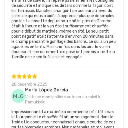
enfants de suivre. Il a répété patiemment les consignes
de sécurité et indiqué des détails comme la façon dont
les terrasses blanches changent de couleur au lever du
soleil, ce qui nous a aidés à apprécier plus que de simples
photos. La navette depuis notre hôtel près de Göreme
était à l'heure et la van était suffisamment chauffée
pour le début de matinée, même en été. Le seul petit
point négatif était l'attente d'environ 20 minutes dans
le champ pendant le gonflage des ballons, ce qui a un peu
agacé les enfants. Mais une fois dans les airs, le vol en
douceur et son commentaire posé ont permis à toute la
famille de se sentir à l'aise et engagée.
28 décembre 2025
María López García
MLG
Visite en montgolfière au lever du soleil à
Pamukkale
Impressionnant. La matinée a commencé très tôt, mais
la fourgonnette chauffée était un soulagement dans le
froid et le conducteur connaissait chaque courbe de ces
routes hivernales sombres. Mon partenaire et moi avons