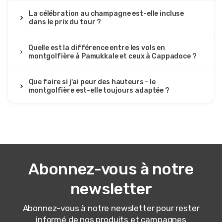
Pamukkale
La célébration au champagne est-elle incluse
dans le prix du tour ?
Réservé à la dernière minute via notre hôtel et rejoint un
groupe mixte plus grand. La prise en charge à l'hôtel dans
la froide matinée sombre semblait très organisée, et la
Quelle est la différence entre les vols en
camionnette chauffée a été un soulagement en
montgolfière à Pamukkale et ceux à Cappadoce ?
décembre. En attendant au site de lancement, ils ont
offert du thé chaud dans de petites tasses en papier ;
tenir cette tasse avec des doigts engourdis, regarder les
Que faire si j'ai peur des hauteurs - le
bruleurs s’allumer, voilà ce dont je me souviens le plus. Le
montgolfière est-elle toujours adaptée ?
vol au-dessus des terrasses blanches était calme et
serein. Il y a eu un peu d’attente dans le froid après
l’atterrissage, mais dans l’ensemble, l’équipage semblait
professionnel et efficace.
Abonnez-vous à notre
21 novembre 2025
김지훈
newsletter
김
Visite en montgolfière au lever du soleil à
Pamukkale
Abonnez-vous à notre newsletter pour rester
Pour tous ceux qui envisagent cette visite, le lever du
informé de nos produits et campagnes