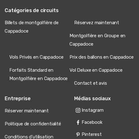
blanches était paisible, bien que l’attente avant le
décollage ait été un peu froide.
Catégories de circuits
Billets de montgolfière de
Réservez maintenant
Cappadoce
Montgolfière en Groupe en
23 juin 2025
김민서
Cappadoce
김
Visite en montgolfière au lever du soleil à
Pamukkale
Vols Privés en Cappadoce
Prix des ballons en Cappadoce
Pour quiconque envisage cette visite, les explications du
Forfaits Standard en
Vol Deluxe en Cappadoce
pilote en anglais clair et la briefings de sécurité ont rendu
une voyageur solo très à l’aise. Le lever du soleil sur les
Montgolfière en Cappadoce
Contact et avis
terrasses blanches était magnifique, bien que le réveil
tôt ait signifié attendre dans l’air frais du matin.
Entreprise
Médias sociaux
Instagram
Réserver maintenant
20 janvier 2026
Facebook
Politique de confidentialité
victoria h
VH
Visite en montgolfière au lever du soleil à
Pinterest
Conditions d'utilisation
Pamukkale