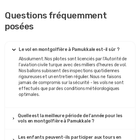
froids complètement valables. Pour un voyageur solo, les
instructions claires, les transferts et le timing ont rendu
Questions fréquemment
toute la matinée très facile et sans stress.
posées
11 juillet 2025
Lucía Martínez López
Le vol en montgolfière à Pamukkale est-il sûr ?
LML
Visite en montgolfière au lever du soleil à
Absolument. Nos pilotes sont licenciés par l'Autorité de
Pamukkale
l'aviation civile turque avec des milliers d'heures de vol.
Nos ballons subissent des inspections quotidiennes
Époustouflant. Flottant silencieusement au-dessus des
rigoureuses et un entretien régulier. Nous ne faisons
terrasses blanches au lever du soleil avec un petit
jamais de compromis sur la sécurité - les vols ne sont
groupe endormi, cela semblait étrangement intime, tout
effectués que par des conditions météorologiques
le monde chuchotant et partageant des photos. La prise
optimales.
en charge a été ponctuelle, bien que nous ayons attendu
un peu dans la camionnette pour les passagers en retard.
Quelle est la meilleure période de l'année pour les
vols en montgolfière à Pamukkale ?
29 septembre 2025
Les enfants peuvent-ils participer aux tours en
박지훈