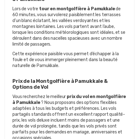
Lors de votre 
tour en montgolfière à Pamukkale
 de 
60 minutes, vous survolerez paisiblement les terrasses 
d’un blanc éclatant, les vallées verdoyantes et les 
montagnes lointaines. Les vols partent avant l’aube, 
lorsque les conditions météorologiques sont idéales, et se 
déroulent dans des nacelles spacieuses avec un nombre 
limité de passagers.
Cette expérience paisible vous permet d’échapper à la 
foule et de vous immerger pleinement dans la beauté 
naturelle de Pamukkale.
Prix de la Montgolfière à Pamukkale & 
Options de Vol
Vous recherchez le meilleur 
prix du vol en montgolfière 
à Pamukkale
 ? Nous proposons des options flexibles 
adaptées à tous les budgets et préférences. Les vols 
partagés standards offrent un excellent rapport qualité-
prix, les vols deluxe incluent moins de passagers et une 
durée de vol prolongée, tandis que les vols privés sont 
parfaits pour les demandes en mariage, anniversaires et 
occasions spéciales.