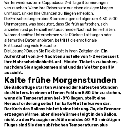
Winterwindmuster in Cappadocia 2-3 Tage Stornierungen 
verursachen. Wenn Ihre Reiseroute nur einen einzigen Morgen 
umfasst, sinken Ihre Chancen zu fliegen erheblich.
Die Entscheidungen über Stornierungen erfolgen um 4:30-5:00 
Uhr morgens, was bedeutet, dass Sie früh aufstehen, sich 
anziehen und potenziell enttäuschende Nachrichten erhalten. 
Während seriöse Unternehmen volle Rückerstattungen oder 
alternative Daten anbieten, betrifft die emotionale 
Enttäuschung viele Besucher.
Die Lösung? Bauen Sie Flexibilität in Ihren Zeitplan ein. 
Ein 
Aufenthalt von 3-4 Nächten anstelle von 1-2 verbessert 
Ihre WahrscheinlichkeitLast-Minute-Tickets zu buchen, 
nachdem Sie angekommen sind und das Wetter positiv 
aussieht.
Kalte frühe Morgenstunden
Die Ballonflüge starten während der kältesten Stunden 
des Winters. In einem offenen Feld um 5:30 Uhr zu stehen, 
wenn die Temperaturen bei -8°C liegen, stellt eine 
Herausforderung selbst für kalte Wetterkurven dar.
Der Korb des Ballons bietet keine Heizung. Ja, die Brenner 
erzeugen Wärme, aber diese Wärme steigt in den Ballon, 
nicht zu den Passagieren. Während des 60-90-minütigen 
Fluges sind Sie den subfrischen Temperaturen plus 