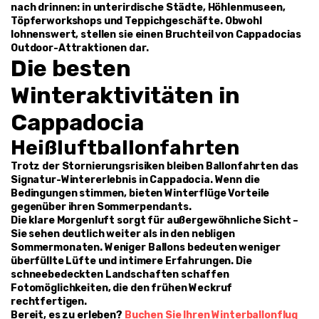
nach drinnen: in unterirdische Städte, Höhlenmuseen, 
Töpferworkshops und Teppichgeschäfte. Obwohl 
lohnenswert, stellen sie einen Bruchteil von Cappadocias 
Outdoor-Attraktionen dar.
Die besten 
Winteraktivitäten in 
Cappadocia
Heißluftballonfahrten
Trotz der Stornierungsrisiken bleiben Ballonfahrten das 
Signatur-Wintererlebnis in Cappadocia. Wenn die 
Bedingungen stimmen, bieten Winterflüge Vorteile 
gegenüber ihren Sommerpendants.
Die klare Morgenluft sorgt für außergewöhnliche Sicht – 
Sie sehen deutlich weiter als in den nebligen 
Sommermonaten. Weniger Ballons bedeuten weniger 
überfüllte Lüfte und intimere Erfahrungen. Die 
schneebedeckten Landschaften schaffen 
Fotomöglichkeiten, die den frühen Weckruf 
rechtfertigen.
Bereit, es zu erleben? 
Buchen Sie Ihren Winterballonflug