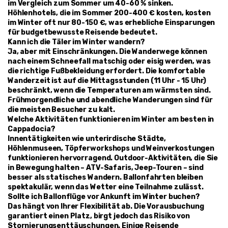
im Vergleich zum Sommer um 40-60 % sinken. 
Höhlenhotels, die im Sommer 200-400 € kosten, kosten 
im Winter oft nur 80-150 €, was erhebliche Einsparungen 
für budgetbewusste Reisende bedeutet.
Kann ich die Täler im Winter wandern?
Ja, aber mit Einschränkungen. Die Wanderwege können 
nach einem Schneefall matschig oder eisig werden, was 
die richtige Fußbekleidung erfordert. Die komfortable 
Wanderzeit ist auf die Mittagsstunden (11 Uhr - 15 Uhr) 
beschränkt, wenn die Temperaturen am wärmsten sind. 
Frühmorgendliche und abendliche Wanderungen sind für 
die meisten Besucher zu kalt.
Welche Aktivitäten funktionieren im Winter am besten in 
Cappadocia?
Innentätigkeiten wie unterirdische Städte, 
Höhlenmuseen, Töpferworkshops und Weinverkostungen 
funktionieren hervorragend. Outdoor-Aktivitäten, die Sie 
in Bewegung halten – ATV-Safaris, Jeep-Touren – sind 
besser als statisches Wandern. Ballonfahrten bleiben 
spektakulär, wenn das Wetter eine Teilnahme zulässt.
Sollte ich Ballonflüge vor Ankunft im Winter buchen?
Das hängt von Ihrer Flexibilität ab. Die Vorausbuchung 
garantiert einen Platz, birgt jedoch das Risiko von 
Stornierungsenttäuschungen. Einige Reisende 