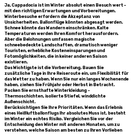
Ja, Cappadocia ist im Winter absolut einen Besuch wert – 
mit den richtigen Erwartungen und Vorbereitungen.
Winterbesuche erfordern die Akzeptanz von 
Unsicherheiten. Ballonflüge könnten abgesagt werden. 
Schnee könnte das Wandern einschränken. Kalte 
Temperaturen werden Ihren Komfort herausfordern. 
Aber die Belohnungen umfassen magische 
schneebedeckte Landschaften, dramatisch weniger 
Touristen, erhebliche Kosteneinsparungen und 
Fotomöglichkeiten, die in keiner anderen Saison 
existieren.
Das Wichtigste ist die Vorbereitung. Bauen Sie 
zusätzliche Tage in Ihre Reiseroute ein, um Flexibilität für 
das Wetter zu haben. Wenn Sie nur ein langes Wochenende 
haben, ziehen Sie Frühjahr oder Herbst in Betracht. 
Packen Sie ernsthafte Winterkleidung – 
Thermoschichten, isolierte Stiefel, winddichte 
Außenschicht.
Berücksichtigen Sie Ihre Prioritäten. Wenn das Erlebnis 
eines Heißluftballonflugs Ihr absolutes Muss ist, besteht 
im Winter ein echtes Risiko. Vergleichen Sie vor der 
Entscheidung den Winter mit anderen Monaten, um zu 
verstehen, welche Saison am besten zu Ihren Vorlieben 