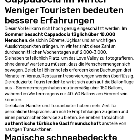
Weniger Touristen bedeuten 
bessere Erfahrungen
Dieser Vorteil kann nicht hoch genug eingeschätzt werden. 
Im 
Sommer besucht Cappadocia täglich über 10.000 
Menschen
, die sich in Göreme, Uçhisar und an wichtigen 
Aussichtspunkten drängen. Im Winter sinkt diese Zahl an 
durchschnittlichen Wochentagen auf 2.000-3.000.
Sie haben tatsächlich Platz, um das Love Valley zu fotografieren, 
ohne darauf warten zu müssen, dass die Menschenmengen sich 
bewegen. Beliebte Höhlenhotels erfordern keine Buchungen drei 
Monate im Voraus. Restaurantreservierungen werden überflüssig. 
Die reduzierte Touristendichte wirkt sich auch auf die Ballonflüge 
aus – Sommermorgen haben routinemäßig über 150 Ballons, 
während im Wintermorgens nur 40-60 Ballons am Himmel sein 
könnten.
Die lokalen Händler und Touranbieter haben mehr Zeit für 
persönliche Gespräche, um echte Empfehlungen zu geben und 
einen persönlichen Service zu bieten. Sie erleben tatsächlich 
authentische türkische Gastfreundschaft
 anstelle von 
hastigen Transaktionen.
Magische schneebedeckte 