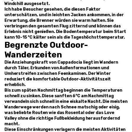
Windchill ausgesetzt.
Ich habe Besucher gesehen, die diesen Faktor 
unterschätzen, und in leichten Jacken ankommen, in der 
Erwartung, die Brenner würden sie warm halten. Sie 
verbringen den gesamten Flug zitternd und können das 
Erlebnis nicht genießen. Die Bodentemperatur beim Start 
kann 10-15 °C kälter sein als die Tageshöchsttemperatur.
Begrenzte Outdoor-
Wanderzeiten
Die Anziehungskraft von Cappadocia liegt im Wandern 
durch Täler, Erkunden von Außenformationen und 
Umherstreifen zwischen Feenkaminen. Der Winter 
reduziert die komfortable Outdoor-Aktivitätszeit 
erheblich.
Bis zum späten Nachmittag beginnen die Temperaturen 
schnell zu sinken. Diese sanften 6°C am Nachmittag 
verwandeln sich schnell in eine eiskalte Nacht. Die meisten 
Wanderwege werden nach Schnee matschig oder eisig, 
was beliebte Routen wie das Rosental oder das Love 
Valley ohne die richtige Fußbekleidung herausfordernd 
macht.
Diese Einschränkungen verlagern die meisten Aktivitäten 