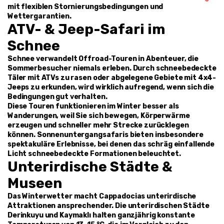
mit flexiblen Stornierungsbedingungen und 
Wettergarantien.
ATV- & Jeep-Safari im 
Schnee
Schnee verwandelt Offroad-Touren in Abenteuer, die 
Sommerbesucher niemals erleben. Durch schneebedeckte 
Täler mit ATVs zu rasen oder abgelegene Gebiete mit 4x4-
Jeeps zu erkunden, wird wirklich aufregend, wenn sich die 
Bedingungen gut verhalten.
Diese Touren funktionieren im Winter besser als 
Wanderungen, weil Sie sich bewegen, Körperwärme 
erzeugen und schneller mehr Strecke zurücklegen 
können. Sonnenuntergangsafaris bieten insbesondere 
spektakuläre Erlebnisse, bei denen das schräg einfallende 
Licht schneebedeckte Formationen beleuchtet.
Unterirdische Städte & 
Museen
Das Winterwetter macht Cappadocias unterirdische 
Attraktionen ansprechender. Die unterirdischen Städte 
Derinkuyu und Kaymaklı halten ganzjährig konstante 