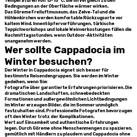
Temperaturen von 13-15 °C, die im Vergleich zu den 
Bedingungen an der Oberfläche wärmer wirken.
Das Göreme Freiluftmuseum, das Zelve-Tal und die 
Höhlenkirchen werden komfortable Rückzugsorte vor 
kaltem Wind. Innentöpfervorführungen, türkische 
Teppichworkshops und lokale Weinverkostungen füllen die 
Nachmittagsstunden, wenn Outdoor-Aktivitäten 
unangenehm werden.
Wer sollte Cappadocia im 
Winter besuchen?
Der Winter in Cappadocia eignet sich besser für 
bestimmte Reisendengruppen. Sie werden im Winter 
gedeihen, wenn Sie:
Fotografie über garantierte Erfahrungen priorisieren. Die 
dramatischen Landschaften, schneebedeckten 
Formationen und außergewöhnlichen Lichtbedingungen 
im Winter erzeugen Bilder, die im Sommer unmöglich 
festzuhalten sind. Professionelle Fotografen bevorzugen 
oft den Winter trotz der Komplikationen.
Wert auf Einsamkeit und authentische Erfahrungen 
legen. Durch Göreme ohne Menschenmengen zu spazieren, 
gemütlich mit Händlern zu plaudern und Cappadocia ohne 