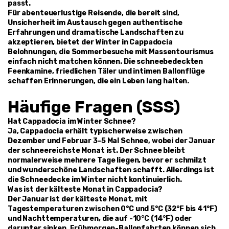
passt.
Für abenteuerlustige Reisende, die bereit sind, 
Unsicherheit im Austausch gegen authentische 
Erfahrungen und dramatische Landschaften zu 
akzeptieren, bietet der Winter in Cappadocia 
Belohnungen, die Sommerbesuche mit Massentourismus 
einfach nicht matchen können. Die schneebedeckten 
Feenkamine, friedlichen Täler und intimen Ballonflüge 
schaffen Erinnerungen, die ein Leben lang halten.
Häufige Fragen (SSS)
Hat Cappadocia im Winter Schnee?
Ja, Cappadocia erhält typischerweise zwischen 
Dezember und Februar 3-5 Mal Schnee, wobei der Januar 
der schneereichste Monat ist. Der Schnee bleibt 
normalerweise mehrere Tage liegen, bevor er schmilzt 
und wunderschöne Landschaften schafft. Allerdings ist 
die Schneedecke im Winter nicht kontinuierlich.
Was ist der kälteste Monat in Cappadocia?
Der Januar ist der kälteste Monat, mit 
Tagestemperaturen zwischen 0°C und 5°C (32°F bis 41°F) 
und Nachttemperaturen, die auf -10°C (14°F) oder 
darunter sinken. Frühmorgen-Ballonfahrten können sich 