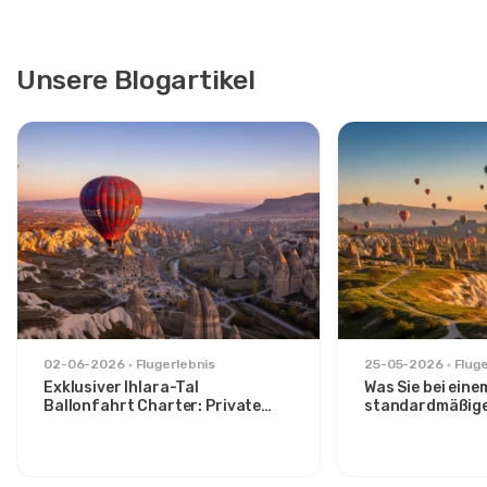
Unsere Blogartikel
02-06-2026
Flugerlebnis
25-05-2026
Flug
Exklusiver Ihlara-Tal
Was Sie bei eine
Ballonfahrt Charter: Private
standardmäßig
Sonnenaufgangsflucht ab
Sonnenaufgangs
Avanos
über das Görem
können