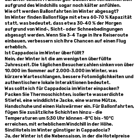
aufgrund des Windchills sogar noch kälter anfühlen.
Wie oft werden Ballonfahrten im Winter abgesagt?
Im Winter finden Ballonflüge mit etwa 60-70 % Kapazität 
statt, was bedeutet, dass etwa 30-40 % der Morgen 
aufgrund von Wind-, Sicht- oder Schneebedingungen 
abgesagt werden. Wenn Sie 3-4 Tage in Ihre Reiseroute 
einbauen, verbessern sich Ihre Chancen auf einen Flug 
erheblich.
Ist Cappadocia im Winter überfüllt?
Nein, der Winter ist die am wenigsten überfüllte 
Jahreszeit. Die täglichen Besucherzahlen sinken von über 
10.000 im Sommer auf 2.000-3.000 im Winter, was 
kürzere Warteschlangen, bessere Fotomöglichkeiten und 
authentischere lokale Interaktionen bedeutet.
Was sollte ich für Cappadocia im Winter einpacken?
Packen Sie Thermoschichten, isolierte wasserdichte 
Stiefel, eine winddichte Jacke, eine warme Mütze, 
Handschuhe und einen Halswärmer ein. Für Ballonfahrten, 
fügen Sie zusätzliche Schichten hinzu – die 
Temperaturen um 5:30 Uhr können -8°C bis -10°C 
erreichen, mit erheblichem Windchill in der Höhe.
Sind Hotels im Winter günstiger in Cappadocia?
Ja, der Winter ist die Nebensaison, in der die Hotelpreise 