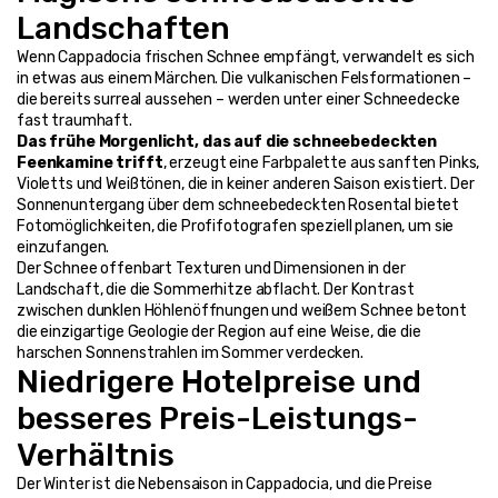
Landschaften
Wenn Cappadocia frischen Schnee empfängt, verwandelt es sich 
in etwas aus einem Märchen. Die vulkanischen Felsformationen – 
die bereits surreal aussehen – werden unter einer Schneedecke 
fast traumhaft.
Das frühe Morgenlicht, das auf die schneebedeckten 
Feenkamine trifft
, erzeugt eine Farbpalette aus sanften Pinks, 
Violetts und Weißtönen, die in keiner anderen Saison existiert. Der 
Sonnenuntergang über dem schneebedeckten Rosental bietet 
Fotomöglichkeiten, die Profifotografen speziell planen, um sie 
einzufangen.
Der Schnee offenbart Texturen und Dimensionen in der 
Landschaft, die die Sommerhitze abflacht. Der Kontrast 
zwischen dunklen Höhlenöffnungen und weißem Schnee betont 
die einzigartige Geologie der Region auf eine Weise, die die 
harschen Sonnenstrahlen im Sommer verdecken.
Niedrigere Hotelpreise und 
besseres Preis-Leistungs-
Verhältnis
Der Winter ist die Nebensaison in Cappadocia, und die Preise 