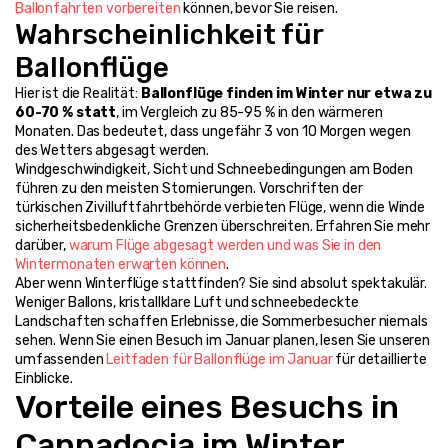
Ballonfahrten vorbereiten
 können, bevor Sie reisen.
Wahrscheinlichkeit für 
Ballonflüge
Hier ist die Realität: 
Ballonflüge finden im Winter nur etwa zu 
60-70 % statt
, im Vergleich zu 85-95 % in den wärmeren 
Monaten. Das bedeutet, dass ungefähr 3 von 10 Morgen wegen 
des Wetters abgesagt werden.
Windgeschwindigkeit, Sicht und Schneebedingungen am Boden 
führen zu den meisten Stornierungen. Vorschriften der 
türkischen Zivilluftfahrtbehörde verbieten Flüge, wenn die Winde 
sicherheitsbedenkliche Grenzen überschreiten. Erfahren Sie mehr 
darüber, 
warum Flüge abgesagt werden und was Sie in den 
Wintermonaten erwarten können
.
Aber wenn Winterflüge stattfinden? Sie sind absolut spektakulär. 
Weniger Ballons, kristallklare Luft und schneebedeckte 
Landschaften schaffen Erlebnisse, die Sommerbesucher niemals 
sehen. Wenn Sie einen Besuch im Januar planen, lesen Sie unseren 
umfassenden 
Leitfaden für Ballonflüge im Januar
 für detaillierte 
Einblicke.
Vorteile eines Besuchs in 
Cappadocia im Winter