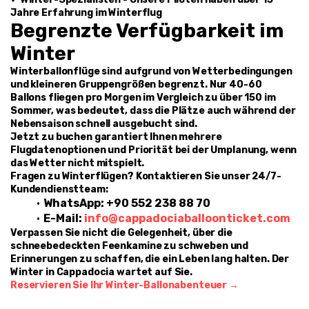
Jahre Erfahrung im Winterflug
Begrenzte Verfügbarkeit im 
Winter
Winterballonflüge sind aufgrund von Wetterbedingungen 
und kleineren Gruppengrößen begrenzt. Nur 40-60 
Ballons fliegen pro Morgen im Vergleich zu über 150 im 
Sommer, was bedeutet, dass die Plätze auch während der 
Nebensaison schnell ausgebucht sind.
Jetzt zu buchen garantiert Ihnen mehrere 
Flugdatenoptionen und Priorität bei der Umplanung, wenn 
das Wetter nicht mitspielt.
Fragen zu Winterflügen? Kontaktieren Sie unser 24/7-
Kundendienstteam:
WhatsApp: +90 552 238 88 70
E-Mail: 
info@cappadociaballoonticket.com
Verpassen Sie nicht die Gelegenheit, über die 
schneebedeckten Feenkamine zu schweben und 
Erinnerungen zu schaffen, die ein Leben lang halten. Der 
Winter in Cappadocia wartet auf Sie.
Reservieren Sie Ihr Winter-Ballonabenteuer →