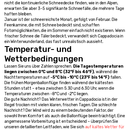
nicht die kontinuierliche Schneedecke finden, wie in den Alpen, 
erwarten Sie aber 3-5 signifikante Schneefälle, die mehrere Tage 
haften bleiben.
Januar ist der schneereichste Monat, gefolgt von Februar. Die 
Feenkamine, die mit Schnee bedeckt sind, schaffen 
Fotomöglichkeiten, die im Sommer einfach nicht existieren. Wenn 
frischer Schnee die Täler bedeckt, verwandelt sich Cappadocia in 
ein Winterwunderland, das fast unrealistisch aussieht.
Temperatur- und 
Wetterbedingungen
Lassen Sie uns über Zahlen sprechen. 
Die Tagestemperaturen 
liegen zwischen 0°C und 8°C (32°F bis 46°F)
, während die 
Nachttemperaturen auf 
-5°C bis -10°C (23°F bis 14°F)
 fallen. 
Die frühen Morgenballonflüge finden während der kältesten 
Stunden statt – etwa zwischen 5:30 und 6:30 Uhr, wenn die 
Temperaturen zwischen -8°C und -2°C liegen.
Die gute Nachricht? Das Winterwetter in Cappadocia ist in der 
Regel trocken mit vielen klaren, frischen Tagen. Die schlechte 
Nachricht? Der Wind wird zu einem bedeutenden Faktor, der 
sowohl Ihren Komfort als auch die Ballonflüge beeinträchtigt. Eine 
angemessene Vorbereitung ist entscheidend – überprüfen Sie 
unseren detaillierten Leitfaden, wie Sie sich 
auf kaltes Wetter für 