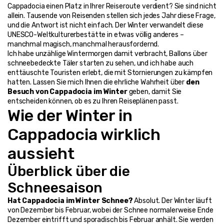
Cappadocia einen Platz in Ihrer Reiseroute verdient? Sie sind nicht 
allein. Tausende von Reisenden stellen sich jedes Jahr diese Frage, 
und die Antwort ist nicht einfach. Der Winter verwandelt diese 
UNESCO-Weltkulturerbestätte in etwas völlig anderes – 
manchmal magisch, manchmal herausfordernd.
Ich habe unzählige Wintermorgen damit verbracht, Ballons über 
schneebedeckte Täler starten zu sehen, und ich habe auch 
enttäuschte Touristen erlebt, die mit Stornierungen zu kämpfen 
hatten. Lassen Sie mich Ihnen die ehrliche Wahrheit über 
den 
Besuch von Cappadocia im Winter
 geben, damit Sie 
entscheiden können, ob es zu Ihren Reiseplänen passt.
Wie der Winter in 
Cappadocia wirklich 
aussieht
Überblick über die 
Schneesaison
Hat Cappadocia im Winter Schnee?
 Absolut. Der Winter läuft 
von Dezember bis Februar, wobei der Schnee normalerweise Ende 
Dezember eintrifft und sporadisch bis Februar anhält. Sie werden 