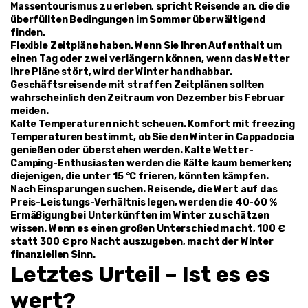
Massentourismus zu erleben, spricht Reisende an, die die 
überfüllten Bedingungen im Sommer überwältigend 
finden.
Flexible Zeitpläne haben. Wenn Sie Ihren Aufenthalt um 
einen Tag oder zwei verlängern können, wenn das Wetter 
Ihre Pläne stört, wird der Winter handhabbar. 
Geschäftsreisende mit straffen Zeitplänen sollten 
wahrscheinlich den Zeitraum von Dezember bis Februar 
meiden.
Kalte Temperaturen nicht scheuen. Komfort mit freezing 
Temperaturen bestimmt, ob Sie den Winter in Cappadocia 
genießen oder überstehen werden. Kalte Wetter-
Camping-Enthusiasten werden die Kälte kaum bemerken; 
diejenigen, die unter 15 °C frieren, könnten kämpfen.
Nach Einsparungen suchen. Reisende, die Wert auf das 
Preis-Leistungs-Verhältnis legen, werden die 40-60 % 
Ermäßigung bei Unterkünften im Winter zu schätzen 
wissen. Wenn es einen großen Unterschied macht, 100 € 
statt 300 € pro Nacht auszugeben, macht der Winter 
finanziellen Sinn.
Letztes Urteil – Ist es es 
wert?