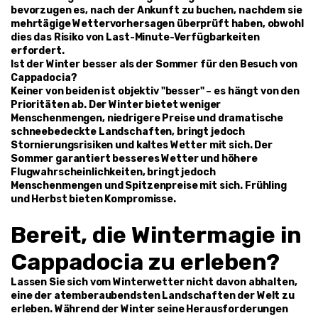
bevorzugen es, nach der Ankunft zu buchen, nachdem sie 
mehrtägige Wettervorhersagen überprüft haben, obwohl 
dies das Risiko von Last-Minute-Verfügbarkeiten 
erfordert.
Ist der Winter besser als der Sommer für den Besuch von 
Cappadocia?
Keiner von beiden ist objektiv "besser" – es hängt von den 
Prioritäten ab. Der Winter bietet weniger 
Menschenmengen, niedrigere Preise und dramatische 
schneebedeckte Landschaften, bringt jedoch 
Stornierungsrisiken und kaltes Wetter mit sich. Der 
Sommer garantiert besseres Wetter und höhere 
Flugwahrscheinlichkeiten, bringt jedoch 
Menschenmengen und Spitzenpreise mit sich. Frühling 
und Herbst bieten Kompromisse.
Bereit, die Wintermagie in 
Cappadocia zu erleben?
Lassen Sie sich vom Winterwetter nicht davon abhalten, 
eine der atemberaubendsten Landschaften der Welt zu 
erleben. Während der Winter seine Herausforderungen 