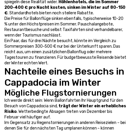
spiegeln diese Realität wider. 
Höhlenhotels, die im Sommer 
200-400 € pro Nacht kosten, sinken im Winter auf 80-150 
€
. Standardhotels bieten noch steilere Rabatte.
Die Preise für Ballonflüge sinken ebenfalls, typischerweise 10-20 
% unter den Höchstpreisen im Sommer. Pauschalangebote, 
Restaurantbesuche und selbst Taxifahrten sind verhandelbarer, 
wenn der Tourismus nachlässt.
Ein Paar, das für drei Nächte besucht, könnte im Vergleich zu 
Sommerpreisen 300-500 € nur bei der Unterkunft sparen. Das 
reicht aus, um einen zusätzlichen Ballonflug oder mehrere 
Tagestouren zu finanzieren. Für budgetbewusste Reisende bietet 
der Winter echten Wert.
Nachteile eines Besuchs in 
Cappadocia im Winter
Mögliche Flugstornierungen
Ich werde direkt sein: Wenn Ballonfahrten Ihr Hauptgrund für den 
Besuch von Cappadocia sind, 
trägt der Winter ein erhebliches 
Risiko
. Wetterbedingte Absagen treten von Dezember bis 
Februar viel häufiger auf.
Im Gegensatz zu Regenstornierungen in anderen Reisezielen – bei 
denen Sie für den nächsten Tag umplanen können – können 