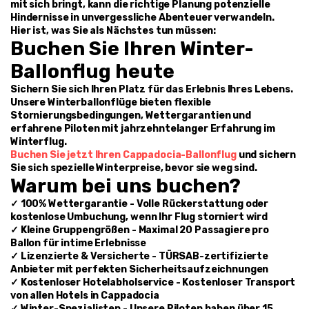
mit sich bringt, kann die richtige Planung potenzielle 
Hindernisse in unvergessliche Abenteuer verwandeln.
Hier ist, was Sie als Nächstes tun müssen:
Buchen Sie Ihren Winter-
Ballonflug heute
Sichern Sie sich Ihren Platz für das Erlebnis Ihres Lebens. 
Unsere Winterballonflüge bieten flexible 
Stornierungsbedingungen, Wettergarantien und 
erfahrene Piloten mit jahrzehntelanger Erfahrung im 
Winterflug.
Buchen Sie jetzt Ihren Cappadocia-Ballonflug
 und sichern 
Sie sich spezielle Winterpreise, bevor sie weg sind.
Warum bei uns buchen?
✓ 100% Wettergarantie - Volle Rückerstattung oder 
kostenlose Umbuchung, wenn Ihr Flug storniert wird
✓ Kleine Gruppengrößen - Maximal 20 Passagiere pro 
Ballon für intime Erlebnisse
✓ Lizenzierte & Versicherte - TÜRSAB-zertifizierte 
Anbieter mit perfekten Sicherheitsaufzeichnungen
✓ Kostenloser Hotelabholservice - Kostenloser Transport 
von allen Hotels in Cappadocia
✓ Winter-Spezialisten - Unsere Piloten haben über 15 