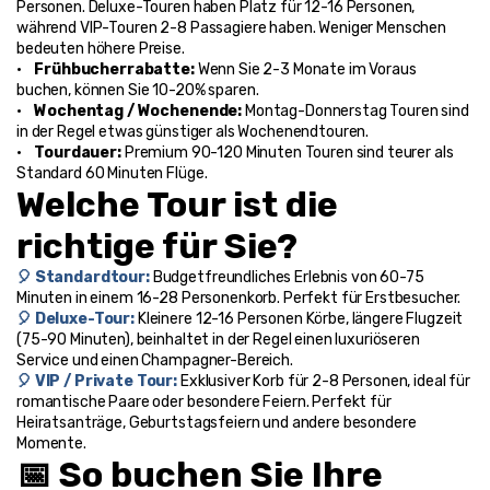
Personen. Deluxe-Touren haben Platz für 12-16 Personen, 
während VIP-Touren 2-8 Passagiere haben. Weniger Menschen 
bedeuten höhere Preise.
•    
Frühbucherrabatte: 
Wenn Sie 2-3 Monate im Voraus 
buchen, können Sie 10-20% sparen.
•    
Wochentag / Wochenende: 
Montag-Donnerstag Touren sind 
in der Regel etwas günstiger als Wochenendtouren.
•    
Tourdauer: 
Premium 90-120 Minuten Touren sind teurer als 
Standard 60 Minuten Flüge.
Welche Tour ist die 
richtige für Sie?
🎈 Standardtour: 
Budgetfreundliches Erlebnis von 60-75 
Minuten in einem 16-28 Personenkorb. Perfekt für Erstbesucher.
🎈 Deluxe-Tour: 
Kleinere 12-16 Personen Körbe, längere Flugzeit 
(75-90 Minuten), beinhaltet in der Regel einen luxuriöseren 
Service und einen Champagner-Bereich.
🎈 VIP / Private Tour: 
Exklusiver Korb für 2-8 Personen, ideal für 
romantische Paare oder besondere Feiern. Perfekt für 
Heiratsanträge, Geburtstagsfeiern und andere besondere 
Momente.
📅 So buchen Sie Ihre 