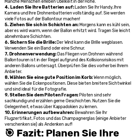
Manche Menschen erleben Übelkeit in der Höhe.
4. Laden Sie Ihre Batterien auf: 
Laden Sie Ihr Handy, Ihre 
Kamera und Ihre Drohnenbatterien vollständig auf. Sie werden 
viele Fotos auf der Ballontour machen!
5. Ziehen Sie sich in Schichten an: 
Morgens kann es kühl sein, 
aber es wird warm, wenn der Ballon erhitzt wird. Tragen Sie leicht 
abnehmbare Schichten.
6. Sichern Sie die Brille: 
Der Wind kann die Brille wegblasen. 
Verwenden Sie ein Band oder eine Schnur.
7. Drohnenverwendung: 
Das Fliegen von Drohnen während 
Ballontouren ist in der Regel aufgrund des Kollisionsrisikos mit 
anderen Ballons untersagt. Überprüfen Sie dies vorher bei Ihrem 
Anbieter.
8. Wählen Sie eine gute Position im Korb: 
Wenn möglich, 
wählen Sie die Eckenpositionen. Diese bieten breitere Sichtwinkel 
und sind ideal für die Fotografie.
9. Stellen Sie dem Piloten Fragen: 
Piloten sind sehr 
sachkundig und erzählen gerne Geschichten. Nutzen Sie die 
Gelegenheit, etwas über Kappadokien zu lernen.
10. Erinnerungen aufbewahren: 
Bewahren Sie Ihr 
Flugzertifikat, Fotos und das Champagnerglas (einige Anbieter 
verschenken sie) als Andenken auf!
🎯 Fazit: Planen Sie Ihre 