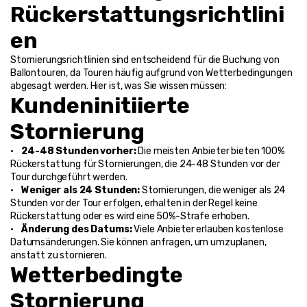
Rückerstattungsrichtlini
en
Stornierungsrichtlinien sind entscheidend für die Buchung von 
Ballontouren, da Touren häufig aufgrund von Wetterbedingungen 
abgesagt werden. Hier ist, was Sie wissen müssen:
Kundeninitiierte 
Stornierung
•    
24-48 Stunden vorher: 
Die meisten Anbieter bieten 100% 
Rückerstattung für Stornierungen, die 24-48 Stunden vor der 
Tour durchgeführt werden.
•    
Weniger als 24 Stunden: 
Stornierungen, die weniger als 24 
Stunden vor der Tour erfolgen, erhalten in der Regel keine 
Rückerstattung oder es wird eine 50%-Strafe erhoben.
•    
Änderung des Datums: 
Viele Anbieter erlauben kostenlose 
Datumsänderungen. Sie können anfragen, um umzuplanen, 
anstatt zu stornieren.
Wetterbedingte 
Stornierung