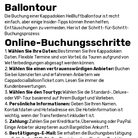
Ballontour
Die Buchung einer 
Kappadokien Heißluftballontour
 ist recht 
einfach, aber einige Insider-Tipps können Ihnen helfen, 
Enttäuschungen zu vermeiden. Hier ist der Schritt-für-Schritt-
Buchungsprozess:
Online-Buchungsschritte
1. 
Wählen Sie Ihre Daten: 
Bestimmen Sie Ihre Kappadokien 
Daten. Flexible Termine sind von Vorteil, da Touren aufgrund von 
Wetterbedingungen abgesagt werden können.
2. 
Wählen Sie einen vertrauenswürdigen Anbieter: 
Buchen 
Sie bei lizenzierten und erfahrenen Anbietern wie 
CappadociaBalloonTicket.com. Lesen Sie immer die 
Kundenbewertungen.
3. 
Wählen Sie den Tourtyp: 
Wählen Sie die Standard-, Deluxe- 
oder VIP-Tour basierend auf Ihrem Budget und Vorlieben.
4. 
Persönliche Informationen: 
Geben Sie Ihren Namen, 
Kontaktdaten und Hoteladresse ein. Die Hotelinformation ist 
wichtig, wenn der Transferdienst inkludiert ist.
5. 
Zahlung: 
Zahlen Sie per Kreditkarte, Überweisung oder PayPal. 
Einige Anbieter akzeptieren auch Bargeld bei Ankunft.
6. 
Bestätigungs-E-Mail: 
Sie erhalten die Buchungsbestätigung 