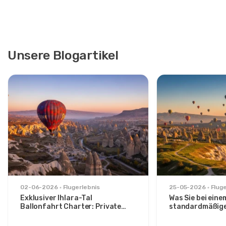
Unsere Blogartikel
02-06-2026
Flugerlebnis
25-05-2026
Flug
Exklusiver Ihlara-Tal
Was Sie bei eine
Ballonfahrt Charter: Private
standardmäßig
Sonnenaufgangsflucht ab
Sonnenaufgangs
Avanos
über das Görem