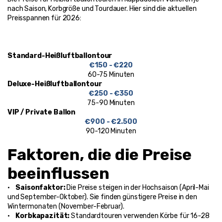
nach Saison, Korbgröße und Tourdauer. Hier sind die aktuellen 
Preisspannen für 2026:
Tourtyp
Preisspanne
Flugdauer
Standard-Heißluftballontour
€150 - €220
60-75 Minuten
Deluxe-Heißluftballontour
€250 - €350
75-90 Minuten
VIP / Private Ballon
€900 - €2.500
90-120 Minuten
Faktoren, die die Preise 
beeinflussen
•    
Saisonfaktor: 
Die Preise steigen in der Hochsaison (April-Mai 
und September-Oktober). Sie finden günstigere Preise in den 
Wintermonaten (November-Februar).
•    
Korbkapazität: 
Standardtouren verwenden Körbe für 16-28 