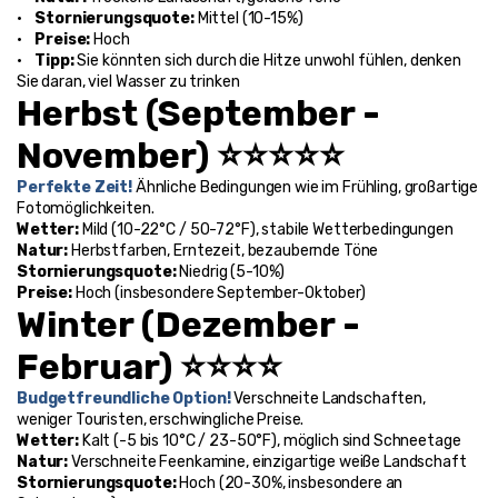
•    
Stornierungsquote: 
Mittel (10-15%)
•    
Preise: 
Hoch
•    
Tipp: 
Sie könnten sich durch die Hitze unwohl fühlen, denken 
Sie daran, viel Wasser zu trinken
Herbst (September - 
November) ⭐⭐⭐⭐⭐
Perfekte Zeit! 
Ähnliche Bedingungen wie im Frühling, großartige 
Fotomöglichkeiten.
Wetter: 
Mild (10-22°C / 50-72°F), stabile Wetterbedingungen
Natur: 
Herbstfarben, Erntezeit, bezaubernde Töne
Stornierungsquote: 
Niedrig (5-10%)
Preise: 
Hoch (insbesondere September-Oktober)
Winter (Dezember - 
Februar) ⭐⭐⭐⭐
Budgetfreundliche Option! 
Verschneite Landschaften, 
weniger Touristen, erschwingliche Preise.
Wetter: 
Kalt (-5 bis 10°C / 23-50°F), möglich sind Schneetage
Natur: 
Verschneite Feenkamine, einzigartige weiße Landschaft
Stornierungsquote: 
Hoch (20-30%, insbesondere an 