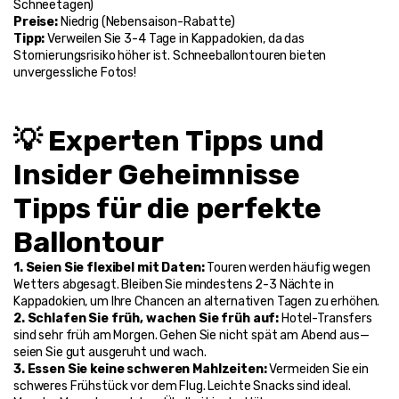
Schneetagen)
Preise: 
Niedrig (Nebensaison-Rabatte)
Tipp: 
Verweilen Sie 3-4 Tage in Kappadokien, da das 
Stornierungsrisiko höher ist. Schneeballontouren bieten 
unvergessliche Fotos!
💡 Experten Tipps und 
Insider Geheimnisse
Tipps für die perfekte 
Ballontour
1. Seien Sie flexibel mit Daten: 
Touren werden häufig wegen 
Wetters abgesagt. Bleiben Sie mindestens 2-3 Nächte in 
Kappadokien, um Ihre Chancen an alternativen Tagen zu erhöhen.
2. Schlafen Sie früh, wachen Sie früh auf: 
Hotel-Transfers 
sind sehr früh am Morgen. Gehen Sie nicht spät am Abend aus—
seien Sie gut ausgeruht und wach.
3. Essen Sie keine schweren Mahlzeiten: 
Vermeiden Sie ein 
schweres Frühstück vor dem Flug. Leichte Snacks sind ideal. 