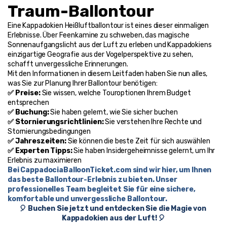
Traum-Ballontour
Eine Kappadokien Heißluftballontour ist eines dieser einmaligen 
Erlebnisse. Über Feenkamine zu schweben, das magische 
Sonnenaufgangslicht aus der Luft zu erleben und Kappadokiens 
einzigartige Geografie aus der Vogelperspektive zu sehen, 
schafft unvergessliche Erinnerungen.
Mit den Informationen in diesem Leitfaden haben Sie nun alles, 
was Sie zur Planung Ihrer Ballontour benötigen:
✅ Preise: 
Sie wissen, welche Touroptionen Ihrem Budget 
entsprechen
✅ Buchung: 
Sie haben gelernt, wie Sie sicher buchen
✅ Stornierungsrichtlinien: 
Sie verstehen Ihre Rechte und 
Stornierungsbedingungen
✅ Jahreszeiten: 
Sie können die beste Zeit für sich auswählen
✅ Experten Tipps: 
Sie haben Insidergeheimnisse gelernt, um Ihr 
Erlebnis zu maximieren
Bei 
CappadociaBalloonTicket.com
 sind wir hier, um Ihnen 
das beste Ballontour-Erlebnis zu bieten. Unser 
professionelles Team begleitet Sie für eine sichere, 
komfortable und unvergessliche Ballontour.
🎈 Buchen Sie jetzt und entdecken Sie die Magie von 
Kappadokien aus der Luft! 🎈