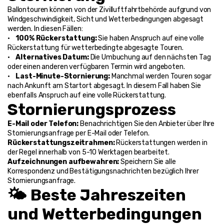
Ballontouren können von der Zivilluftfahrtbehörde aufgrund von 
Windgeschwindigkeit, Sicht und Wetterbedingungen abgesagt 
werden. In diesen Fällen:
•    
100% Rückerstattung: 
Sie haben Anspruch auf eine volle 
Rückerstattung für wetterbedingte abgesagte Touren.
•    
Alternatives Datum: 
Die Umbuchung auf den nächsten Tag 
oder einen anderen verfügbaren Termin wird angeboten.
•    
Last-Minute-Stornierung: 
Manchmal werden Touren sogar 
nach Ankunft am Startort abgesagt. In diesem Fall haben Sie 
ebenfalls Anspruch auf eine volle Rückerstattung.
Stornierungsprozess
E-Mail oder Telefon: 
Benachrichtigen Sie den Anbieter über Ihre 
Stornierungsanfrage per E-Mail oder Telefon.
Rückerstattungszeitrahmen: 
Rückerstattungen werden in 
der Regel innerhalb von 5-10 Werktagen bearbeitet.
Aufzeichnungen aufbewahren: 
Speichern Sie alle 
Korrespondenz und Bestätigungsnachrichten bezüglich Ihrer 
Stornierungsanfrage.
🌤️ Beste Jahreszeiten 
und Wetterbedingungen