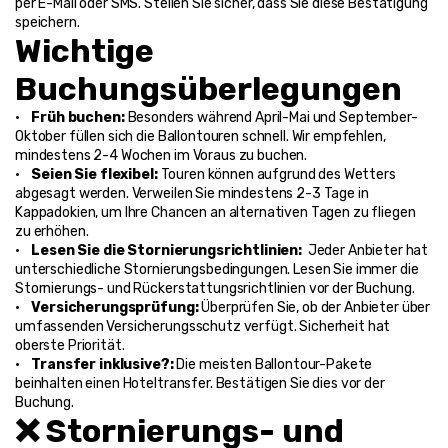
per E-Mail oder SMS. Stellen Sie sicher, dass Sie diese Bestätigung 
speichern.
Wichtige 
Buchungsüberlegungen
•    
Früh buchen: 
Besonders während April-Mai und September-
Oktober füllen sich die Ballontouren schnell. Wir empfehlen, 
mindestens 2-4 Wochen im Voraus zu buchen.
•    
Seien Sie flexibel: 
Touren können aufgrund des Wetters 
abgesagt werden. Verweilen Sie mindestens 2-3 Tage in 
Kappadokien, um Ihre Chancen an alternativen Tagen zu fliegen 
zu erhöhen.
•    
Lesen Sie die Stornierungsrichtlinien: 
 Jeder Anbieter hat 
unterschiedliche Stornierungsbedingungen. Lesen Sie immer die 
Stornierungs- und Rückerstattungsrichtlinien vor der Buchung.
•    
Versicherungsprüfung: 
Überprüfen Sie, ob der Anbieter über 
umfassenden Versicherungsschutz verfügt. Sicherheit hat 
oberste Priorität.
•    
Transfer inklusive?: 
Die meisten Ballontour-Pakete 
beinhalten einen Hoteltransfer. Bestätigen Sie dies vor der 
Buchung.
❌ Stornierungs- und 