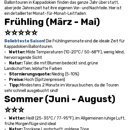
Ballontouren in Kappadokien finden das ganze Jahr über statt, 
aber jede Jahreszeit hat ihre eigenen Vor- und Nachteile. Hier ist 
ein detaillierter Monat-für-Monat-Leitfaden:
Frühling (März - Mai) 
⭐⭐⭐⭐⭐
Beliebteste Saison! 
Die Frühlingsmonate sind die ideale Zeit für 
Kappadokien Ballontouren.
•    
Wetter: 
Milde Temperaturen (10-20°C / 50-68°F), wenig Wind, 
hervorragende Sicht
•    
Natur: 
Täler, die mit Blumen bedeckt sind, grüne 
Landschaften, lebhafte Farben
•    
Stornierungsquote: 
Niedrig (5-10%)
•    
Preise: 
Hoch (Spitzenpreisen)
•    
Tipp: 
Mindestens 2 Monate im Voraus buchen, da die Touren 
sehr schnell ausgebucht sind!
Sommer (Juni - August) 
⭐⭐⭐
•    
Wetter: 
Heiß (25-35°C / 77-95°F), im Allgemeinen ruhige Luft, 
frühe Morgenflüge sind ideal
•    
Natur: 
Trockene Landschaft, goldene Töne