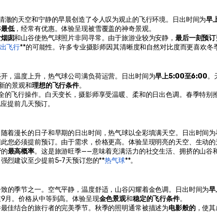
清澈的天空和宁静的早晨创造了令人叹为观止的飞行环境。日出时间为
早上
年最低
，经常有优惠。体验呈现被雪覆盖的神奇景观。
女烟囱
和山谷使热气球照片非同寻常。由于旅游业较为安静，
最后一刻预订
出飞行
**的可能性。许多专业摄影师因其清晰度和自然对比度而更喜欢冬
盛开，温度上升，热气球公司满负荷运营。日出时间为
早上5:00至6:00
。
新的景观和
理想的飞行条件
。
安全的飞行操作。白天变长，摄影师享受温暖、柔和的日出色调。春季特别
此应提前几天预订。
。随着漫长的日子和早期的日出时间，热气球以全彩填满天空。日出时间为
因此您必须提前预订。由于需求，价格更高。体验呈现明亮的天空、生动的
行
的
最高概率
。这是旅游旺季——意味着充满活力的社交生活、拥挤的山谷
烈建议至少提前5-7天预订您的**
热气球
**。
一致的季节之一。空气平静，温度舒适，山谷闪耀着金色调。日出时间为
早
9月。价格从中等到高。体验呈现
金色景观
和
稳定的飞行条件
。
件最佳结合的旅行者的完美季节。秋季的照明通常被描述为
电影般的
，使其