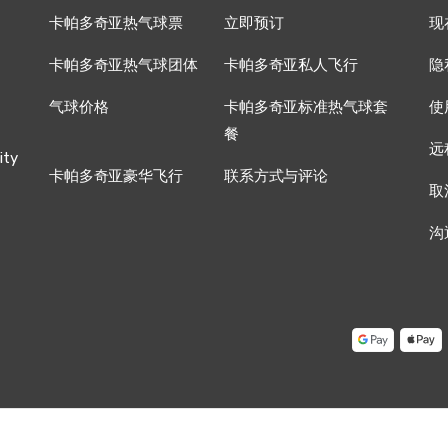
卡帕多奇亚热气球票
立即预订
现
卡帕多奇亚热气球团体
卡帕多奇亚私人飞行
隐
气球价格
卡帕多奇亚标准热气球套
使
餐
远
ity
卡帕多奇亚豪华飞行
联系方式与评论
取
沟