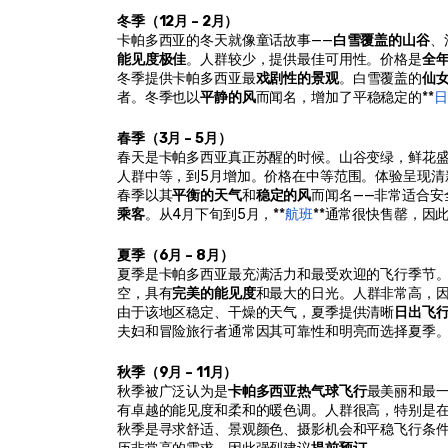
冬季（12月 – 2月）
卡帕多西亚的冬天就像童话故事——
白雪覆盖的山谷
、
能见度极佳
。人群较少，提供最佳可用性。价格是
全
冬季提供卡帕多西亚最
戏剧性的景观
。白雪覆盖的
仙
者。冬季也以
平静的风
而闻名，增加了平稳稳定的**
日
春季（3月 – 5月）
春天是卡帕多西亚真正苏醒的时候。山谷变绿，鲜花
人群中等，到5月增加。价格在中等范围。体验呈现清
春季以其
平衡的天气
和
稳定的风
而闻名——非常适合
乘客
。从4月下旬到5月，**
航班
**通常很快售罄，因
夏季（6月 – 8月）
夏季是卡帕多西亚最充满活力和最受欢迎的飞行季节
空，具有
完美的能见度
和最大的日光。人群非常高，
由于该地区稳定、干燥的天气，夏季提供清晰
日出飞
夫妇和冒险旅行者通常因其可靠性和明亮而选择夏季。强
秋季（9月 – 11月）
秋季被广泛认为是
卡帕多西亚热气球飞行
最美丽和最
有卓越的能见度和柔和的暖色调。人群很高，特别是在
秋季是寻求舒适、景观颜色、摄影机会和平稳飞行条