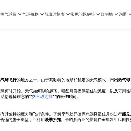
亚热气球票
气球价格
航班时刻表
常见问题解答
目的地
沟通
热气球飞行
的地方之一。由于其独特的地形和稳定的天气模式，
日出热气球
航班何时开始、天气如何影响起飞、哪些月份提供最佳能见度，以及可用性
助您选择难忘的**
热气球之旅
**的最佳时间。
都有其独特的魔力和飞行条件。了解季节差异确保您选择最佳月份进行
能见
择合适的篮子类型，并利用
淡季折扣
。卡帕多西亚的景观在全年发生戏剧性