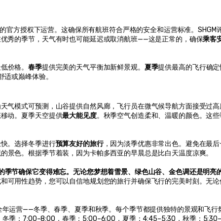
的官方授权下运营。这确保所有航班符合严格的安全和运营标准。SHGM
优秀的季节，天气有时也可能延迟或取消航班——这是正常的，确保
乘客
最低价格。
春季
提供完美的天气平衡加新鲜景观。
夏季
提供最高的飞行确定
舒适或巅峰体验。
为天气模式可预测，山谷提供自然风廊，飞行员在微气候导航方面接受过高
态移动。夏季天空提供
最大能见度
。秋季空气创造柔和、温暖的颜色。这些
极快。选择冬季进行
预算友好的旅行
，因为淡季优惠非常出色。避免在最后
观的景色。根据季节着装，因为卡帕多西亚的早晨总是比白天温度凉爽。
确的季节确保它变得难忘。无论您梦想着雪景、绿色山谷、金色调还是明亮
式和可用性趋势，您可以自信地规划您的旅行并确保飞行的完美时刻。无论
全年运营——冬季、春季、夏季和秋季。每个季节都提供独特的景观和飞行
7:00–8:00，春季：5:00–6:00，夏季：4:45–5:30，秋季：5:30–