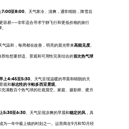
7:00至8:00
。天气寒冷、清爽，通常晴朗，降雪后
更容易——非常适合寻求宁静飞行和更低价格的旅行
季。
天气温和，每周都在改善，明亮的晨光带来
高能见度
。
推荐给想要舒适、景观和可用性完美结合的
首次热气球
早上4:45至5:30
。天气呈现温暖的早晨和晴朗的天
景观和
标志性的卡帕多西亚景观
。
和充满数百个热气球的壮观晨空。家庭、摄影师、蜜月
上5:30至6:30
。天气呈现凉爽的早晨和
稳定的风
，具
成为一年中最上镜的时刻之一。运营商在9月和10月经