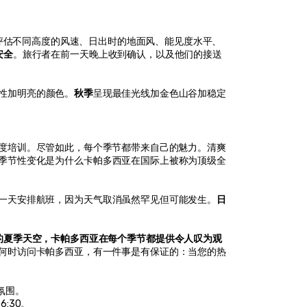
评估不同高度的风速、日出时的地面风、能见度水平、
安全
。旅行者在前一天晚上收到确认，以及他们的接送
性加明亮的颜色。
秋季
呈现最佳光线加金色山谷加稳定
度培训。尽管如此，每个季节都带来自己的魅力。清爽
季节性变化是为什么卡帕多西亚在国际上被称为顶级全
一天安排航班，因为天气取消虽然罕见但可能发生。
日
的夏季天空，卡帕多西亚在每个季节都提供令人叹为观
何时访问卡帕多西亚，有一件事是有保证的：当您的热
氛围。
6:30。