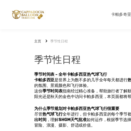
卡帕多奇
主页
季节性日程
季节性日程
季节时间表 – 全年卡帕多西亚热气球飞行
卡帕多西亚
是世界上为数不多的几乎全年每天都进行
的氛围、景观颜色和飞行体验。
这份
季节时间表
指南经过精心准备，帮助旅行者了解
阳光还是秋天的金色中访问卡帕多西亚，本页面都将帮
为什么季节规划对卡帕多西亚热气球飞行很重要
尽管
热气球飞行
全年进行，但卡帕多西亚的每个季节
出时间
，理解
SHGM天气批准
如何运作，根据季节选
冒险、浪漫、摄影、舒适或价值。