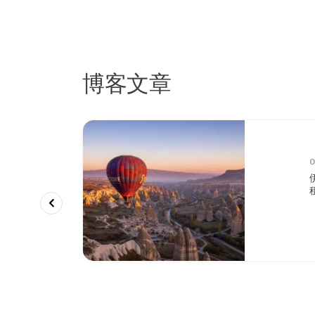
博客文章
0
之旅：在棉
空滑翔