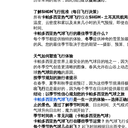
历非常高的需求，因此强烈建议
提前预订
。
了解SHGM飞行批准（每日飞行决策）
所有
卡帕多西亚热气球飞行
仅在
SHGM - 土耳其民航局
温度、云密度和雾以及未来几小时的天气预报。即使在
时间。
卡帕多西亚热气球飞行的最佳季节是什么？
每个季节都提供独特的体验。
冬季
提供神奇的雪景加
的风。您的最佳季节取决于您的期望——摄影、预算、
天气如何塑造飞行体验
卡帕多西亚是世界上最安全的热气球目的地之一，因
的冬季空气创造更清晰的图像。春风允许在山谷上动
球
热气球目的地
的原因。
按季节规划的旅行者提示
在春季、夏季和秋季提前预订，因为这些季节填满得
出飞行
总是最好的，因为每个季节在日出时提供最壮
结论：以季节性信心规划您的卡帕多西亚热气球之旅
卡帕多西亚热气球飞行
是一生一次的体验——选择正
止的景色。通过了解季节时间表
、日出时间、天气模
气球升向日出时，魔力就开始了。
季节时间表 – 常见问题（卡帕多西亚热气球）
卡帕多西亚热气球飞行在哪些季节运营？
 热气球飞行
每个季节热气球几点起飞？
 起飞时间根据日出而变化。冬季：