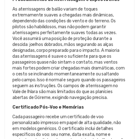
As aterrissagens de balão variam de toques
extremamente suaves a chegadas mais dinâmicas,
dependendo das condições do vento e do terreno. Os
pilotos são habilidosos, mas não podem garantir
aterrissagens perfeitamente suaves todas as vezes.
Você assumirá uma posição de proteção durante a
descida: joelhos dobrados, mãos segurando as alças
designadas, corpo preparado para o impacto. A maioria
das aterrissagens é suave o suficiente para que os
passageiros quase não sintam o contato, mas ventos
mais fortes podem criar chegadas mais dramáticas, com
o cesto se inclinando momentaneamente ou saltando
pelo campo. Isso é normal e seguro quando os passageiros
seguem as instruções. Os campos de aterrissagem no
Vale de Ihlara são mais limitados do que as planícies
abertas de Göreme, exigindo navegação precisa.
Certificado Pós-Voo e Memórias
Cada passageiro recebe um certificado de voo
personalizado impresso em papel de alta qualidade, não
em modelos genéricos. O certificado inclui detalhes
específicos do voo: seu nome, data exata, nome e