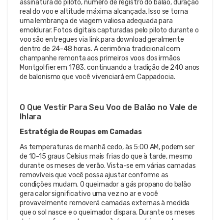
assinatura do piloto, número de registro do balão, duração
real do voo e altitude máxima alcançada. Isso se torna
uma lembrança de viagem valiosa adequada para
emoldurar. Fotos digitais capturadas pelo piloto durante o
voo são entregues via link para download geralmente
dentro de 24-48 horas. A cerimônia tradicional com
champanhe remonta aos primeiros voos dos irmãos
Montgolfier em 1783, continuando a tradição de 240 anos
de balonismo que você vivenciará em Cappadocia.
O Que Vestir Para Seu Voo de Balão no Vale de
Ihlara
Estratégia de Roupas em Camadas
As temperaturas de manhã cedo, às 5:00 AM, podem ser
de 10-15 graus Celsius mais frias do que à tarde, mesmo
durante os meses de verão. Vista-se em várias camadas
removíveis que você possa ajustar conforme as
condições mudam. O queimador a gás propano do balão
gera calor significativo uma vez no ar e você
provavelmente removerá camadas externas à medida
que o sol nasce e o queimador dispara. Durante os meses