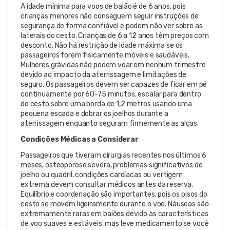
A idade mínima para voos de balão é de 6 anos, pois
crianças menores não conseguem seguir instruções de
segurança de forma confiável e podem não ver sobre as
laterais do cesto. Crianças de 6 a 12 anos têm preços com
desconto. Não há restrição de idade máxima se os
passageiros forem fisicamente móveis e saudáveis.
Mulheres grávidas não podem voar em nenhum trimestre
devido ao impacto da aterrissagem e limitações de
seguro. Os passageiros devem ser capazes de ficar em pé
continuamente por 60-75 minutos, escalar para dentro
do cesto sobre uma borda de 1,2 metros usando uma
pequena escada e dobrar os joelhos durante a
aterrissagem enquanto seguram firmemente as alças.
Condições Médicas a Considerar
Passageiros que tiveram cirurgias recentes nos últimos 6
meses, osteoporose severa, problemas significativos de
joelho ou quadril, condições cardíacas ou vertigem
extrema devem consultar médicos antes da reserva.
Equilíbrio e coordenação são importantes, pois os pisos do
cesto se movem ligeiramente durante o voo. Náuseas são
extremamente raras em balões devido às características
de voo suaves e estáveis, mas leve medicamento se você