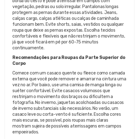
borda do cesto e pode aterrissar em campos com
vegetação, pedras ou solo irregular. Pantalonas longas
protegem as pernas durante essas atividades. Jeans,
calças cargo, calças atléticas ou calças de caminhada
funcionam bem. Evite shorts, saias, vestidos ou qualquer
roupa que deixe as pernas expostas. Escolha tecidos
confortáveis e flexíveis que não restrinjam o movimento,
já que você ficará em pé por 60-75 minutos
continuamente.
Recomendações para Roupas da Parte Superior do
Corpo
Comece com um casaco quente ou fleece como camada
externa que você pode remover e amarrar na cintura uma
vez no ar. Por baixo, use uma camisa de manga longa ou
suéter confortável. Evite casacos volumosos que
restrinjam o movimento dos braços ou dificultem a
fotografia. No inverno, jaquetas acolchoadas ou casacos
de inverno substanciais são necessários. No verão, um
casaco leve ou corta-vento é suficiente. Escolha cores
mais escuras, se possível, pois roupas mais claras
mostram sujeira de possíveis aterrissagens em campos
empoeirados.