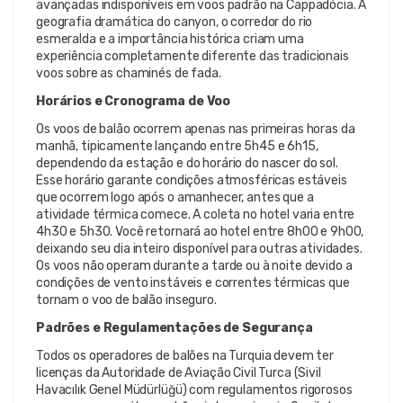
avançadas indisponíveis em voos padrão na Cappadócia. A
geografia dramática do canyon, o corredor do rio
esmeralda e a importância histórica criam uma
experiência completamente diferente das tradicionais
voos sobre as chaminés de fada.
Horários e Cronograma de Voo
Os voos de balão ocorrem apenas nas primeiras horas da
manhã, tipicamente lançando entre 5h45 e 6h15,
dependendo da estação e do horário do nascer do sol.
Esse horário garante condições atmosféricas estáveis
que ocorrem logo após o amanhecer, antes que a
atividade térmica comece. A coleta no hotel varia entre
4h30 e 5h30. Você retornará ao hotel entre 8h00 e 9h00,
deixando seu dia inteiro disponível para outras atividades.
Os voos não operam durante a tarde ou à noite devido a
condições de vento instáveis e correntes térmicas que
tornam o voo de balão inseguro.
Padrões e Regulamentações de Segurança
Todos os operadores de balões na Turquia devem ter
licenças da Autoridade de Aviação Civil Turca (Sivil
Havacılık Genel Müdürlüğü) com regulamentos rigorosos