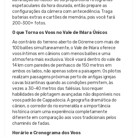
espetaculares da hora dourada, então prepare as
configurações da câmera com antecedência. Traga
baterias extras e cartões de memória, pois você fará
200-300+ fotos.
O que Torna os Voos no Vale de Ihlara Únicos
Ao contrário do terreno aberto de Göreme com mais de
100 balões simultaneamente, o Vale de Ihlara oferece
voos íntimos em cânions com menos balões e uma
atmosfera mais exclusiva. Você voará dentro do vale de
14 km com paredes de penhasco de 150 metros em
ambos os lados, não apenas sobre a paisagem. Os pilotos
realizam passagens próximas perto de antigas igrejas
cavas bizantinas quando as condições permitem, às
vezes a 30-40 metros das falésias. Isso requer
habilidades de pilotagem avançadas não disponíveis nos
voos padrão de Cappadocia. A geografia dramática do
cânion, o corredor do rio esmeralda e a importância
histórica criam uma experiência completamente
diferente em comparação aos voos tradicionais pelos
chaminés de fadas.
Horário e Cronograma dos Voos