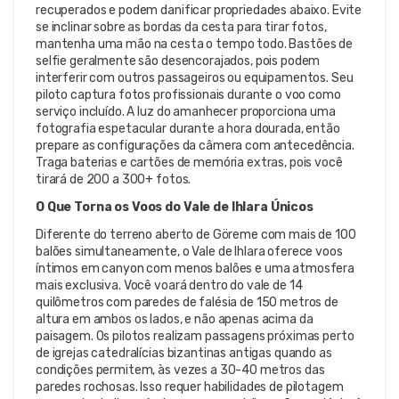
recuperados e podem danificar propriedades abaixo. Evite
se inclinar sobre as bordas da cesta para tirar fotos,
mantenha uma mão na cesta o tempo todo. Bastões de
selfie geralmente são desencorajados, pois podem
interferir com outros passageiros ou equipamentos. Seu
piloto captura fotos profissionais durante o voo como
serviço incluído. A luz do amanhecer proporciona uma
fotografia espetacular durante a hora dourada, então
prepare as configurações da câmera com antecedência.
Traga baterias e cartões de memória extras, pois você
tirará de 200 a 300+ fotos.
O Que Torna os Voos do Vale de Ihlara Únicos
Diferente do terreno aberto de Göreme com mais de 100
balões simultaneamente, o Vale de Ihlara oferece voos
íntimos em canyon com menos balões e uma atmosfera
mais exclusiva. Você voará dentro do vale de 14
quilômetros com paredes de falésia de 150 metros de
altura em ambos os lados, e não apenas acima da
paisagem. Os pilotos realizam passagens próximas perto
de igrejas catedralícias bizantinas antigas quando as
condições permitem, às vezes a 30-40 metros das
paredes rochosas. Isso requer habilidades de pilotagem