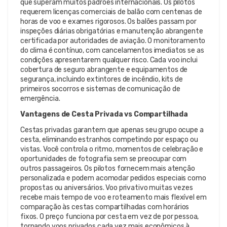
que superam muitos padrões internacionais. Os pilotos
requerem licenças comerciais de balão com centenas de
horas de voo e exames rigorosos. Os balões passam por
inspeções diárias obrigatórias e manutenção abrangente
certificada por autoridades de aviação. O monitoramento
do clima é contínuo, com cancelamentos imediatos se as
condições apresentarem qualquer risco. Cada voo inclui
cobertura de seguro abrangente e equipamentos de
segurança, incluindo extintores de incêndio, kits de
primeiros socorros e sistemas de comunicação de
emergência.
Vantagens de Cesta Privada vs Compartilhada
Cestas privadas garantem que apenas seu grupo ocupe a
cesta, eliminando estranhos competindo por espaço ou
vistas. Você controla o ritmo, momentos de celebração e
oportunidades de fotografia sem se preocupar com
outros passageiros. Os pilotos fornecem mais atenção
personalizada e podem acomodar pedidos especiais como
propostas ou aniversários. Voo privativo muitas vezes
recebe mais tempo de voo e roteamento mais flexível em
comparação às cestas compartilhadas com horários
fixos. O preço funciona por cesta em vez de por pessoa,
tornando voos privados cada vez mais econômicos à