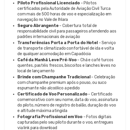
Piloto Profissional Licenciado
– Pilotos
certificados pela Autoridade de Aviação Civil Turca
com mais de 500 horas de voo e especialização em
navegação no Vale de Ihlara
Seguro Abrangente
– Cobertura total de
responsabilidade civil para passageiros atendendo aos
padrões internacionais de aviação
Transferências Porta a Porta do Hotel
– Serviço
de transporte climatizado confortável de ida e volta
de qualquer acomodação em Capadócia
Café da Manhã Leve Pré-Voo
– Chá e café turcos
quentes, pastéis frescos, biscoitos e lanches leves no
local de lançamento
Brinde com Champanhe Tradicional
– Celebração
com champanhe premium após o pouso, ou suco
espumante não alcoólico a pedido
Certificado de Voo Personalizado
– Certificado
comemorativo com seu nome, data do voo, assinatura
do piloto, número de registro do balão, duração do voo
e altitude máxima atingida
Fotografia Profissional em Voo
– Fotos digitais
capturadas pelo seu piloto durante o voo, entregues
via link para download