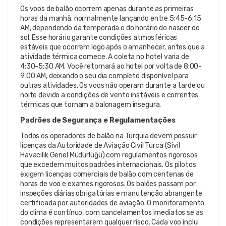
Os voos de balão ocorrem apenas durante as primeiras
horas da manhã, normalmente lançando entre 5:45-6:15
AM, dependendo da temporada e do horário do nascer do
sol. Esse horário garante condições atmosféricas
estáveis que ocorrem logo após o amanhecer, antes que a
atividade térmica comece. A coleta no hotel varia de
4:30-5:30 AM. Você retornará ao hotel por volta de 8:00-
9:00 AM, deixando o seu dia completo disponível para
outras atividades. Os voos não operam durante a tarde ou
noite devido a condições de vento instáveis e correntes
térmicas que tornam a balonagem insegura.
Padrões de Segurança e Regulamentações
Todos os operadores de balão na Turquia devem possuir
licenças da Autoridade de Aviação Civil Turca (Sivil
Havacılık Genel Müdürlüğü) com regulamentos rigorosos
que excedem muitos padrões internacionais. Os pilotos
exigem licenças comerciais de balão com centenas de
horas de voo e exames rigorosos. Os balões passam por
inspeções diárias obrigatórias e manutenção abrangente
certificada por autoridades de aviação. O monitoramento
do clima é contínuo, com cancelamentos imediatos se as
condições representarem qualquer risco. Cada voo inclui