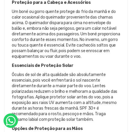
Proteção para a Cabeça e Acessórios
Um boné ou gorro quente protege do frio da manhã e do
calor ocasional do queimador proveniente das chamas
acima. O queimador dispara para cima no envelope do
balão e, embora não seja perigoso, gera um calor notável
diretamente acima dos passageiros. Um boné proporciona
conforto durante esses momentos. No inverno, um gorro
ou touca quente é essencial. Evite cachecóis soltos que
possam balançar ou fluir, pois podem se enroscar em
equipamentos ou voar durante o voo.
Essenciais de Proteção Solar
Óculos de sol de alta qualidade são absolutamente
essenciais, pois você enfrentará o sol nascente
diretamente durante a maior parte do voo. Lentes
polarizadas reduzem o brilho e melhoram a qualidade das
fotografias. Aplique protetor solar antes do voo, pois a
exposição aos raios UV aumenta com a altitude, mesmo
durante as horas frescas da manhã. SPF 30+ é
recomendado para o rosto, pescoço e mãos. Traga
bálsamo labial com proteção solar também.
Opções de Proteção para as Mãos