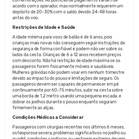
comemorações. As políticas de pagamento variam de
acordo com o operador, mas normalmente requerem um
depósito de 20-30% com o saldo devido 24-48 horas
antes do voo.
Restrições de Idade e Saúde
A idade mínima para voos de balão é de 6 anos, pois
crianças mais novas não conseguem seguir instruções de
segurança de forma confiável e podem não ver sobre os
lados da cesta. Crianças de 6 a 12 anos recebem preços
com desconto. Não há restrição de idade máxima se os
passageiros forem fisicamente móveis e saudáveis.
Mulheres grávidas não podem voar em nenhum trimestre
devido ao impacto do pouso e limitações de seguro. Os
passageiros devem ser capazes de permanecer em pé
continuamente por 60-75 minutos, subir na cesta sobre
uma borda de 1,2 metro usando uma pequena escada, e
dobrar os joelhos durante o pouso enquanto seguram
firmemente as alças.
Condições Médicas a Considerar
Passageiros com cirurgias recentes nos últimos 6 meses,
osteoporose severa, problemas significativos no joelho ou
quadril, condições cardíacas ou vertigem extrema devem