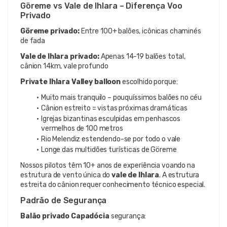
Göreme vs Vale de Ihlara – Diferença Voo 
Privado
Göreme privado:
 Entre 100+ balões, icônicas chaminés 
de fada
Vale de Ihlara privado:
 Apenas 14-19 balões total, 
cânion 14km, vale profundo
Private Ihlara Valley balloon
 escolhido porque:
Muito mais tranquilo – pouquíssimos balões no céu
Cânion estreito = vistas próximas dramáticas
Igrejas bizantinas esculpidas em penhascos 
vermelhos de 100 metros
Rio Melendiz estendendo-se por todo o vale
Longe das multidões turísticas de Göreme
Nossos pilotos têm 10+ anos de experiência voando na 
estrutura de vento única do 
vale de Ihlara
. A estrutura 
estreita do cânion requer conhecimento técnico especial.
Padrão de Segurança
Balão privado Capadócia
 segurança: