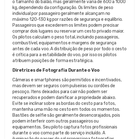
o tamanho do balão, mas geralmente varia de 600 a 1000
kg, dependendo da configuração. Os limites de peso
individual por passageiro geralmente alcançam no
máximo 120-130 kg por razões de segurança e equilíbrio.
Passageiros que excederem os limites podem precisar
comprar dois lugares ou reservar um cesto privado maior.
Os pilotos calculam o peso total, incluindo passageiros,
combustível, equipamentos e margens de segurança
antes de cada voo. A distribuição de peso por todo o cesto
é crítica para a estabilidade do voo, por isso os pilotos
atribuem posições de forma estratégica.
Diretrizes de Fotografia Durante o Voo
Câmeras e smartphones são permitidos e incentivados,
mas devem ser seguros com pulseiras ou cordões de
pescoço. Itens deixados para cair não podem ser
recuperados e podem danificar a propriedade abaixo.
Evite se inclinar sobre as bordas do cesto para fotos,
mantenha uma mão no cesto em todos os momentos.
Bastões de selfie são geralmente desencorajados, pois
podem interferir com outros passageiros ou
equipamentos. Seu piloto captura fotos profissionais
durante o voo como parte do serviço incluído. A
iluminação do nascer do sol proporciona fotografias