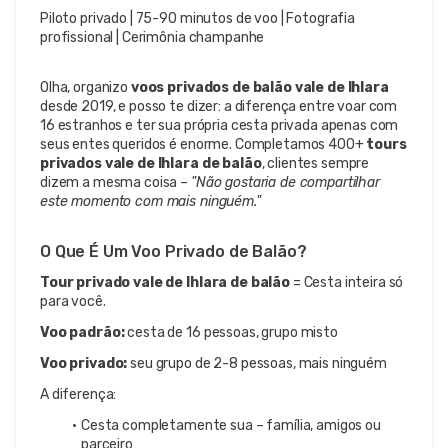
Piloto privado | 75-90 minutos de voo | Fotografia 
profissional | Cerimônia champanhe
Olha, organizo 
voos privados de balão vale de Ihlara
desde 2019, e posso te dizer: a diferença entre voar com 
16 estranhos e ter sua própria cesta privada apenas com 
seus entes queridos é enorme. Completamos 400+ 
tours 
privados vale de Ihlara de balão
, clientes sempre 
dizem a mesma coisa – 
"Não gostaria de compartilhar 
este momento com mais ninguém."
O Que É Um Voo Privado de Balão?
Tour privado vale de Ihlara de balão
 = Cesta inteira só 
para você.
Voo padrão:
 cesta de 16 pessoas, grupo misto
Voo privado:
 seu grupo de 2-8 pessoas, mais ninguém
A diferença:
Cesta completamente sua – família, amigos ou 
parceiro