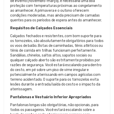
de inverno (novembro-março), é necessária uma boa
proteção com temperaturas próximas ao congelamento
ao amanhecer. A primavera e o outono oferecem
condições moderadas, mas ainda precisam de camadas
quentes para os períodos de espera antes do amanhecer.
Requisitos de Calçados Essenciais
Calçados fechados e resistentes, com bom suporte para
os tornozelos, são absolutamente obrigatórios para todos
os voos de balão. Botas de caminhadas, tênis atléticos ou
tênis de corrida em trilhas funcionam perfeitamente.
Sandálias, chinelos, saltos altos, sapatos sociais ou
qualquer calçado aberto são estritamente proibidos por
razões de segurança. Você estará escalando para dentro
do cesto, em pé sobre um piso de vime irregular e
potencialmente aterrissando em campos agrícolas com
terreno acidentado. O suporte para os tornozelos evita
lesões durante a entrada/saída do cesto e o impacto da
aterrissagem.
Pantalonas e Vestuário Inferior Apropriados
Pantalonas longas são obrigatórias, não opcionais, para
todos os passageiros. Você estará escalando sobre a