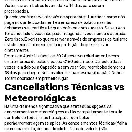
através de uma plataforma de terceiros como GetYourGuide ou 
Viator, os reembolsos levam de 7 a 14 dias para serem 
processados.
Quando você reserva através de operadores turísticos como nós, 
pagamos antecipadamente a empresa de balão, mas não 
cobramos seu cartão até que você voe com sucesso. Se seu voo 
for cancelado e você não puder reagendar, você nunca é cobrado. 
Zero risco. É por isso que reservar através de empresas de turismo 
estabelecidas oferece melhor proteção do que reservar 
diretamente.
Emma da Austrália (abril de 2024) reservou diretamente com 
uma empresa de balão e pagou €180 adiantado. Cancelou duas 
vezes, ela deixou a Capadócia sem voar. Seu reembolso demorou 
18 dias para chegar. Nossos clientes na mesma situação? Nunca 
foram cobrados em primeiro lugar.
Cancellations Técnicas vs 
Meteorológicas
Há uma diferença significativa que afeta suas opções. As 
cancelamentos meteorológicos estão completamente fora de 
controle de todos - não há culpa, o reembolso 
padrão/remarcagem se aplica. As cancelamentos técnicas (falha 
de equipamento, doença do piloto, falha de veículo) são 