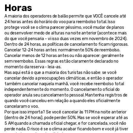
Horas
A maioria dos operadores de balão permite que VOCÊ cancele até 
24 horas antes do horário do voo para reembolso total. Isso 
protege você se o clima parecer péssimo, você mudar de planos 
ou desenvolver medo de alturas na noite anterior (acontece mais 
do que você pensaria - vi isso duas vezes em novembro de 2024).
Dentro de 24 horas, as políticas de cancelamento ficam rigorosas. 
Cancelar 12-24 horas antes: normalmente 50% de reembolso. 
Cancelar menos de 12 horas antes ou não aparecer: geralmente 
sem reembolso. Essas regras estão claramente declarado no 
momento da reserva - leia-as.
Mas aqui está o que a maioria dos turistas não sabe: se você 
cancelar devido a preocupações climáticas, e então o operador 
também cancelar naquela manhã, você recebe reembolso total 
independentemente do momento. O cancelamento oficial do 
operador anula seu cancelamento pessoal. Mantenha registros de 
quando você cancelou em relação a quando eles oficialmente 
cancelaram o voo.
Por que isso importa? Se você cancelar às 11 PM na noite anterior 
(dentro de 24 horas), pode perder 50%. Mas se você esperar até as 
5 AM quando a chamada oficial chegar, e for cancelada, você não 
perde nada. O risco é se o clima acabar ficando bom e você já tiver 