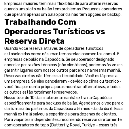
Empresas maiores têm mais flexibilidade para alterar reservas 
quando um piloto ou balão tem problemas. Pequenos operadores 
que operam apenas um balão por dia não têm opções de backup.
Trabalhando Com 
Operadores Turísticos vs 
Reserva Direta
Quando você reserva através de operadores turísticos 
estabelecidos como nós, mantemos relacionamentos com 4-5 
empresas de balão na Capadócia. Se seu operador designado 
cancelar por razões técnicas (não climáticas), podemos às vezes 
garantir lugares com nossos outros parceiros na mesma manhã.
Reservas diretas não têm essa flexibilidade. Você está preso a 
uma empresa. Se eles cancelarem - devido ao clima ou técnico - 
você fica por conta própria para encontrar alternativas, e todos 
os outros estão totalmente reservados.
Nosso tour de 10 dias inclui uma manhã extra na Capadócia 
especificamente para backups de balão. Agendamos o voo para o 
dia 5, mas não partimos da Capadócia até meio-dia do dia 6. Essa 
manhã extra já salvou a experiência para dezenas de clientes.
Para viajantes independentes, recomendo reservar diretamente 
com operadores de topo (Butterfly, Royal, Turkiye - essas três 