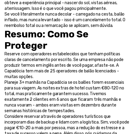
obteve a experiência principal - nascer do sol, vistas aéreas, 
aterrissagem. Isso é o que você pagou principalmente.
Se você literalmente nunca decolar - carregado na cesta, balão 
inflado, mas nunca levantado - isso é um cancelamento total. O 
reembolso total ou a remarcação se aplicam, sem dúvida.
Resumo: Como Se 
Proteger
Reserve com operadores estabelecidos que tenham políticas 
claras de cancelamento por escrito. Se uma empresa não pode 
produzir termos em inglês antes de você pagar, afaste-se. A 
Capadócia tem mais de 25 operadores de balão licenciados - 
muitas opções.
Planeje 3+ manhãs na Capadócia se os balões forem essenciais 
para sua viagem. As noites extras de hotel custam €80-120 no 
total, mas praticamente garantem sucesso. Tivemos 
exatamente 2 clientes em 6 anos que ficaram três manhãs e 
nunca voaram - ambos eram visitas em dezembro durante 
semanas históricas de tempestades.
Considere reservar através de operadores turísticos que 
incorporam dias de backup e lidam com a logística. Sim, você pode 
pagar €10-20 a mais por pessoa, mas a redução do estresse e a 
taxa de sucesso valem a pena. Além disso, nós cuidamos da 