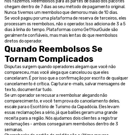
nós fazemos. Reembolsos para as partes de balão dos pacotes 
chegam dentro de 7 dias ao seu método de pagamento original. 
Nunca tivemos um reembolso que demorou mais de 10 dias.
Se você pagou por uma plataforma de reserva de terceiros, eles 
processam os reembolsos, não o operador. Isso adiciona de 3 a 5 
dias à linha do tempo. Plataformas como GetYourGuide são 
geralmente confiáveis, mas mais lentas do que reembolsos 
diretos do operador.
Quando Reembolsos Se 
Tornam Complicados
Disputas surgem quando operadores alegam que você não 
compareceu, mas você alega que cancelou ou que eles 
cancelaram. É por isso que a confirmação por escrito de qualquer 
cancelamento é crítica. Capturar e-mails, salvar mensagens de 
texto, documentar tudo.
Se um operador se recusar a reembolsar alegando não 
comparecimento, e você tem prova do cancelamento deles, 
escale para o Escritório de Turismo da Capadócia. Eles levam 
essas reclamações a sério, já que balões geram uma grande 
receita para a região. Nós ajudamos dois clientes a registrar 
reclamações - ambos conseguiram reembolsos dentro de 3 
semanas.