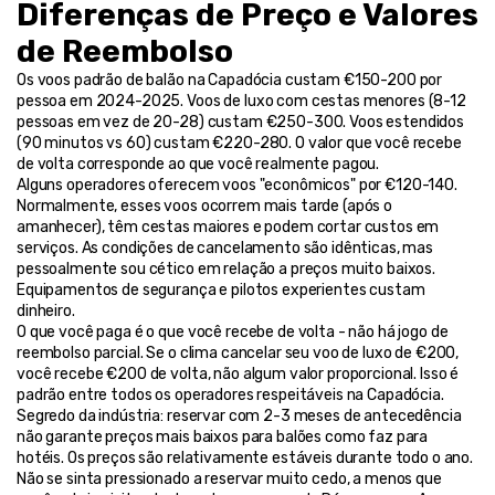
Diferenças de Preço e Valores 
de Reembolso
Os voos padrão de balão na Capadócia custam €150-200 por 
pessoa em 2024-2025. Voos de luxo com cestas menores (8-12 
pessoas em vez de 20-28) custam €250-300. Voos estendidos 
(90 minutos vs 60) custam €220-280. O valor que você recebe 
de volta corresponde ao que você realmente pagou.
Alguns operadores oferecem voos "econômicos" por €120-140. 
Normalmente, esses voos ocorrem mais tarde (após o 
amanhecer), têm cestas maiores e podem cortar custos em 
serviços. As condições de cancelamento são idênticas, mas 
pessoalmente sou cético em relação a preços muito baixos. 
Equipamentos de segurança e pilotos experientes custam 
dinheiro.
O que você paga é o que você recebe de volta - não há jogo de 
reembolso parcial. Se o clima cancelar seu voo de luxo de €200, 
você recebe €200 de volta, não algum valor proporcional. Isso é 
padrão entre todos os operadores respeitáveis na Capadócia.
Segredo da indústria: reservar com 2-3 meses de antecedência 
não garante preços mais baixos para balões como faz para 
hotéis. Os preços são relativamente estáveis durante todo o ano. 
Não se sinta pressionado a reservar muito cedo, a menos que 