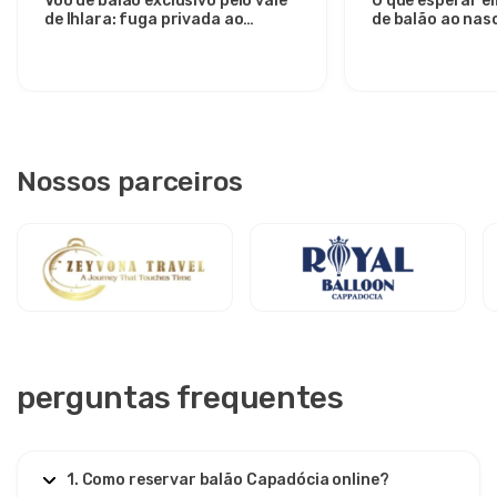
Voo de balão exclusivo pelo vale
O que esperar e
de Ihlara: fuga privada ao
de balão ao nasc
nascer do sol de Avanos
Vale de Göreme
Nossos parceiros
perguntas frequentes
1. Como reservar balão Capadócia online?