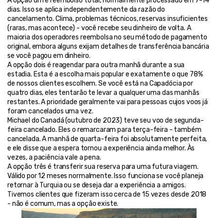
A opção um é reembolso total, normalmente processado em 7-14 
dias. Isso se aplica independentemente da razão do 
cancelamento. Clima, problemas técnicos, reservas insuficientes 
(raras, mas acontece) - você recebe seu dinheiro de volta. A 
maioria dos operadores reembolsa no seu método de pagamento 
original, embora alguns exijam detalhes de transferência bancária 
se você pagou em dinheiro.
A opção dois é reagendar para outra manhã durante a sua 
estadia. Esta é a escolha mais popular e exatamente o que 78% 
de nossos clientes escolhem. Se você está na Capadócia por 
quatro dias, eles tentarão te levar a qualquer uma das manhãs 
restantes. A prioridade geralmente vai para pessoas cujos voos já 
foram cancelados uma vez.
Michael do Canadá (outubro de 2023) teve seu voo de segunda-
feira cancelado. Eles o remarcaram para terça-feira - também 
cancelada. A manhã de quarta-feira foi absolutamente perfeita, 
e ele disse que a espera tornou a experiência ainda melhor. Às 
vezes, a paciência vale a pena.
A opção três é transferir sua reserva para uma futura viagem. 
Válido por 12 meses normalmente. Isso funciona se você planeja 
retornar à Turquia ou se deseja dar a experiência a amigos. 
Tivemos clientes que fizeram isso cerca de 15 vezes desde 2018 
- não é comum, mas a opção existe.