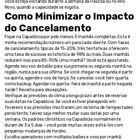
você esteja visitando durante a semana da Páscoa ou no Ano 
Novo, quando a capacidade se esgota.
Como Minimizar o Impacto 
do Cancelamento
Fique na Capadócia por pelo menos 3 manhãs completas. Esta é 
minha recomendação número um para cada cliente. Com taxas 
de cancelamento típicas de 15-20%, três tentativas oferecem 
uma taxa de sucesso estatística de 98% ou mais. Duas manhãs 
reduzem isso para 85-90%. Uma manhã? Você está apostando.
Agende seu voo de balão para sua primeira ou segunda manhã na 
região, nunca para sua última. Se você chegar na segunda e partir 
na quinta, agende o voo de terça. Se cancelar, você tem quarta 
como backup. Agendar na quinta-feira de manhã e partir naquela 
tarde? Receita para decepções.
Verifique as previsões do clima a longo prazo antes de reservar 
suas datas na Capadócia. Se você estiver planejando em 
fevereiro e as previsões mostrarem um sistema de tempestades 
persistente, talvez seja melhor mudar suas datas por uma 
semana. Os padrões climáticos na Capadócia normalmente 
duram de 3 a 5 dias - você pode muitas vezes evitá-los com 
pequenas mudanças de horário.
Escolha operadores com múltiplos balões e voos por manhã. 