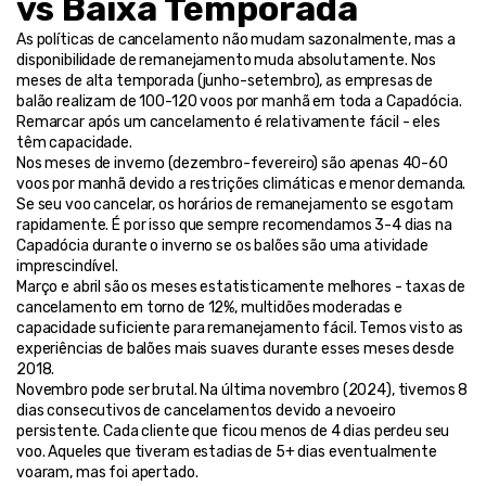
vs Baixa Temporada
As políticas de cancelamento não mudam sazonalmente, mas a 
disponibilidade de remanejamento muda absolutamente. Nos 
meses de alta temporada (junho-setembro), as empresas de 
balão realizam de 100-120 voos por manhã em toda a Capadócia. 
Remarcar após um cancelamento é relativamente fácil - eles 
têm capacidade.
Nos meses de inverno (dezembro-fevereiro) são apenas 40-60 
voos por manhã devido a restrições climáticas e menor demanda. 
Se seu voo cancelar, os horários de remanejamento se esgotam 
rapidamente. É por isso que sempre recomendamos 3-4 dias na 
Capadócia durante o inverno se os balões são uma atividade 
imprescindível.
Março e abril são os meses estatisticamente melhores - taxas de 
cancelamento em torno de 12%, multidões moderadas e 
capacidade suficiente para remanejamento fácil. Temos visto as 
experiências de balões mais suaves durante esses meses desde 
2018.
Novembro pode ser brutal. Na última novembro (2024), tivemos 8 
dias consecutivos de cancelamentos devido a nevoeiro 
persistente. Cada cliente que ficou menos de 4 dias perdeu seu 
voo. Aqueles que tiveram estadias de 5+ dias eventualmente 
voaram, mas foi apertado.