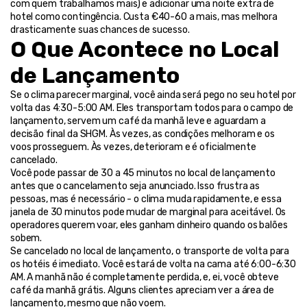
com quem trabalhamos mais) e adicionar uma noite extra de 
hotel como contingência. Custa €40-60 a mais, mas melhora 
drasticamente suas chances de sucesso.
O Que Acontece no Local 
de Lançamento
Se o clima parecer marginal, você ainda será pego no seu hotel por 
volta das 4:30-5:00 AM. Eles transportam todos para o campo de 
lançamento, servem um café da manhã leve e aguardam a 
decisão final da SHGM. Às vezes, as condições melhoram e os 
voos prosseguem. Às vezes, deterioram e é oficialmente 
cancelado.
Você pode passar de 30 a 45 minutos no local de lançamento 
antes que o cancelamento seja anunciado. Isso frustra as 
pessoas, mas é necessário - o clima muda rapidamente, e essa 
janela de 30 minutos pode mudar de marginal para aceitável. Os 
operadores querem voar, eles ganham dinheiro quando os balões 
sobem.
Se cancelado no local de lançamento, o transporte de volta para 
os hotéis é imediato. Você estará de volta na cama até 6:00-6:30 
AM. A manhã não é completamente perdida, e, ei, você obteve 
café da manhã grátis. Alguns clientes apreciam ver a área de 
lançamento, mesmo que não voem.