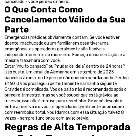
cancelado - você perdeu dinheiro.
O Que Conta Como 
Cancelamento Válido da Sua 
Parte
Emergências médicas obviamente contam. Se você estiver 
doente, machucado ou um familiar em casa tiver uma 
emergência, os operadores geralmente são flexíveis, 
independentemente do momento. Forneça documentação e a 
maioria trabalhará com você.
Estar "muito cansado" ou "mudar de ideia" dentro de 24 horas? 
Isso custa. Um casal da Alemanha em setembro de 2023 
cancelou à meia-noite porque não queriam acordar cedo. Perdeu 
€160. O voo prosseguiu perfeitamente na manhã seguinte.
Gravidez é complicada. Voo de balão não é recomendado após o 
primeiro trimestre, mas se você souber que está grávida ao 
reservar, isso não é motivo para reembolso. Se você descobrir 
entre a reserva e o voo, os operadores geralmente acomodam 
com reembolso total. Nós lidamos com essa situação talvez 8 
vezes - sempre funcionou com aviso prévio.
Regras de Alta Temporada 