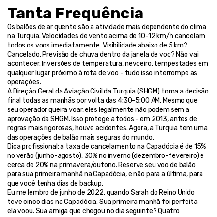
Tanta Frequência
Os balões de ar quente são a atividade mais dependente do clima 
na Turquia. Velocidades de vento acima de 10-12 km/h cancelam 
todos os voos imediatamente. Visibilidade abaixo de 5 km? 
Cancelado. Previsão de chuva dentro da janela de voo? Não vai 
acontecer. Inversões de temperatura, nevoeiro, tempestades em 
qualquer lugar próximo à rota de voo - tudo isso interrompe as 
operações.
A Direção Geral da Aviação Civil da Turquia (SHGM) toma a decisão 
final todas as manhãs por volta das 4:30-5:00 AM. Mesmo que 
seu operador queira voar, eles legalmente não podem sem a 
aprovação da SHGM. Isso protege a todos - em 2013, antes de 
regras mais rigorosas, houve acidentes. Agora, a Turquia tem uma 
das operações de balão mais seguras do mundo.
Dica profissional: a taxa de cancelamento na Capadócia é de 15% 
no verão (junho-agosto), 30% no inverno (dezembro-fevereiro) e 
cerca de 20% na primavera/outono. Reserve seu voo de balão 
para sua primeira manhã na Capadócia, e não para a última, para 
que você tenha dias de backup.
Eu me lembro de junho de 2022, quando Sarah do Reino Unido 
teve cinco dias na Capadócia. Sua primeira manhã foi perfeita - 
ela voou. Sua amiga que chegou no dia seguinte? Quatro 