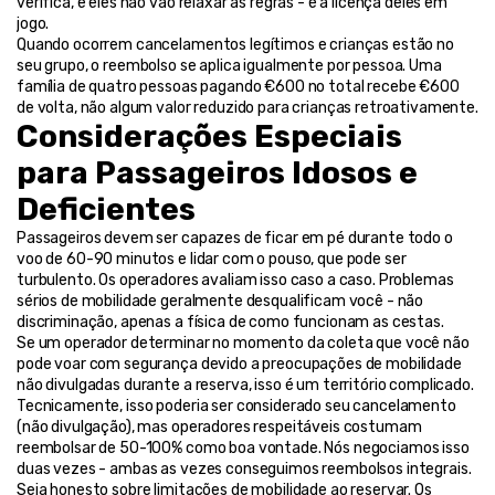
verifica, e eles não vão relaxar as regras - é a licença deles em 
jogo.
Quando ocorrem cancelamentos legítimos e crianças estão no 
seu grupo, o reembolso se aplica igualmente por pessoa. Uma 
família de quatro pessoas pagando €600 no total recebe €600 
de volta, não algum valor reduzido para crianças retroativamente.
Considerações Especiais 
para Passageiros Idosos e 
Deficientes
Passageiros devem ser capazes de ficar em pé durante todo o 
voo de 60-90 minutos e lidar com o pouso, que pode ser 
turbulento. Os operadores avaliam isso caso a caso. Problemas 
sérios de mobilidade geralmente desqualificam você - não 
discriminação, apenas a física de como funcionam as cestas.
Se um operador determinar no momento da coleta que você não 
pode voar com segurança devido a preocupações de mobilidade 
não divulgadas durante a reserva, isso é um território complicado. 
Tecnicamente, isso poderia ser considerado seu cancelamento 
(não divulgação), mas operadores respeitáveis costumam 
reembolsar de 50-100% como boa vontade. Nós negociamos isso 
duas vezes - ambas as vezes conseguimos reembolsos integrais.
Seja honesto sobre limitações de mobilidade ao reservar. Os 