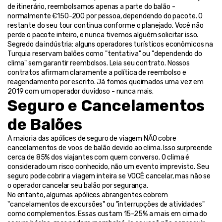
de itinerário, reembolsamos apenas a parte do balão - 
normalmente €150-200 por pessoa, dependendo do pacote. O 
restante do seu tour continua conforme o planejado. Você não 
perde o pacote inteiro, e nunca tivemos alguém solicitar isso.
Segredo da indústria: alguns operadores turísticos econômicos na 
Turquia reservam balões como "tentativa" ou "dependendo do 
clima" sem garantir reembolsos. Leia seu contrato. Nossos 
contratos afirmam claramente a política de reembolso e 
reagendamento por escrito. Já fomos queimados uma vez em 
2019 com um operador duvidoso - nunca mais.
Seguro e Cancelamentos 
de Balões
A maioria das apólices de seguro de viagem NÃO cobre 
cancelamentos de voos de balão devido ao clima. Isso surpreende 
cerca de 85% dos viajantes com quem converso. O clima é 
considerado um risco conhecido, não um evento imprevisto. Seu 
seguro pode cobrir a viagem inteira se VOCÊ cancelar, mas não se 
o operador cancelar seu balão por segurança.
No entanto, algumas apólices abrangentes cobrem 
"cancelamentos de excursões" ou "interrupções de atividades" 
como complementos. Essas custam 15-25% a mais em cima do 