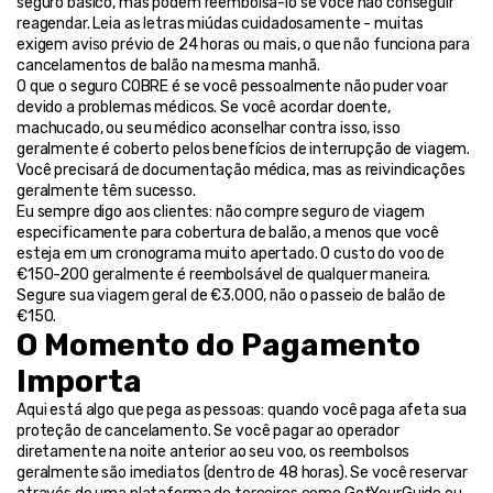
seguro básico, mas podem reembolsá-lo se você não conseguir 
reagendar. Leia as letras miúdas cuidadosamente - muitas 
exigem aviso prévio de 24 horas ou mais, o que não funciona para 
cancelamentos de balão na mesma manhã.
O que o seguro COBRE é se você pessoalmente não puder voar 
devido a problemas médicos. Se você acordar doente, 
machucado, ou seu médico aconselhar contra isso, isso 
geralmente é coberto pelos benefícios de interrupção de viagem. 
Você precisará de documentação médica, mas as reivindicações 
geralmente têm sucesso.
Eu sempre digo aos clientes: não compre seguro de viagem 
especificamente para cobertura de balão, a menos que você 
esteja em um cronograma muito apertado. O custo do voo de 
€150-200 geralmente é reembolsável de qualquer maneira. 
Segure sua viagem geral de €3.000, não o passeio de balão de 
€150.
O Momento do Pagamento 
Importa
Aqui está algo que pega as pessoas: quando você paga afeta sua 
proteção de cancelamento. Se você pagar ao operador 
diretamente na noite anterior ao seu voo, os reembolsos 
geralmente são imediatos (dentro de 48 horas). Se você reservar 