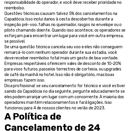
responsabilidade do operador, e você deve receber prioridade no 
reembolso.
Questões técnicas causam talvez 5% dos cancelamentos na 
Capadócia. Isso inclui danos à cesta descobertos durante a 
inspeção pré-voo, falhas no queimador, rasgos no envelope ou o 
piloto chamando doente. Quando isso acontece, os operadores se 
esforçam para encontrar um lugar para você em outra empresa, 
se possível.
Se uma questão técnica cancela seu voo e eles não conseguem 
remarcá-lo com nenhum operador durante sua estadia, você 
deve receber reembolso total mais um gesto de boa vontade. 
Empresas respeitáveis oferecem vales de desconto de 10-20% 
para voos futuros, passeios terrestres de cortesia, ou upgrades 
de café da manhã no hotel. Isso não é obrigatório, mas boas 
empresas fazem isso.
Dica profissional: se seu cancelamento for técnico e você estiver 
saindo da Capadócia no dia seguinte, pergunte educadamente se 
eles podem arranjar um lugar com um concorrente. A maioria dos 
operadores mantém relacionamentos e fará ligações. Isso 
funcionou para 4 de nossos clientes no verão de 2023.
A Política de 
Cancelamento de 24 