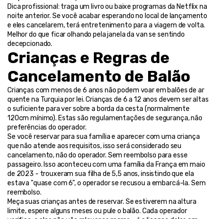
Dica profissional: traga um livro ou baixe programas da Netflix na 
noite anterior. Se você acabar esperando no local de lançamento 
e eles cancelarem, terá entretenimento para a viagem de volta. 
Melhor do que ficar olhando pela janela da van se sentindo 
decepcionado.
Crianças e Regras de 
Cancelamento de Balão
Crianças com menos de 6 anos não podem voar em balões de ar 
quente na Turquia por lei. Crianças de 6 a 12 anos devem ser altas 
o suficiente para ver sobre a borda da cesta (normalmente 
120cm mínimo). Estas são regulamentações de segurança, não 
preferências do operador.
Se você reservar para sua família e aparecer com uma criança 
que não atende aos requisitos, isso será considerado seu 
cancelamento, não do operador. Sem reembolso para esse 
passageiro. Isso aconteceu com uma família da França em maio 
de 2023 - trouxeram sua filha de 5,5 anos, insistindo que ela 
estava "quase com 6", o operador se recusou a embarcá-la. Sem 
reembolso.
Meça suas crianças antes de reservar. Se estiverem na altura 
limite, espere alguns meses ou pule o balão. Cada operador 