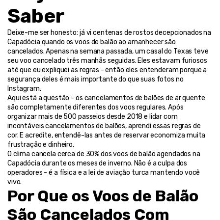
Saber
Deixe-me ser honesto: já vi centenas de rostos decepcionados na 
Capadócia quando os voos de balão ao amanhecer são 
cancelados. Apenas na semana passada, um casal do Texas teve 
seu voo cancelado três manhãs seguidas. Eles estavam furiosos 
até que eu expliquei as regras - então eles entenderam porque a 
segurança deles é mais importante do que suas fotos no 
Instagram.
Aqui está a questão - os cancelamentos de balões de ar quente 
são completamente diferentes dos voos regulares. Após 
organizar mais de 500 passeios desde 2018 e lidar com 
incontáveis cancelamentos de balões, aprendi essas regras de 
cor. E acredite, entendê-las antes de reservar economiza muita 
frustração e dinheiro.
O clima cancela cerca de 30% dos voos de balão agendados na 
Capadócia durante os meses de inverno. Não é a culpa dos 
operadores - é a física e a lei de aviação turca mantendo você 
vivo.
Por Que os Voos de Balão 
São Cancelados Com 