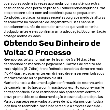
operadores podem às vezes acomodar com assistência extra, 
posicionando você perto do piloto ou fornecendo banquinhos. Mas 
eles precisam saber com antecedência para se prepararem.
Condições cardíacas, cirurgias recentes ou grave medo de alturas 
descobertos no momento do lançamento? Esses são seus 
cancelamentos, não do operador, a menos que você os tenha 
divulgado antes e eles confirmaram a adequação. Documentação 
protege ambos os lados.
Obtendo Seu Dinheiro de 
Volta: O Processo
Reembolsos totais normalmente levam de 5 a 14 dias úteis, 
dependendo do método de pagamento. Cartões de crédito são 
mais rápidos (5-7 dias), transferências bancárias demoram mais 
(10-14 dias), e pagamentos em dinheiro devem ser reembolsados 
imediatamente ou no próximo dia útil.
Mantenha toda a documentação: confirmação de reserva, aviso 
de cancelamento (peça confirmação por escrito ou por e-mail) e 
correspondência. Se os reembolsos não aparecerem dentro do 
prazo prometido, essa documentação é essencial para disputas.
Para os passeios reservados através de nós, lidamos com toda a 
logística de reembolso. Você não persegue a empresa de balão - 