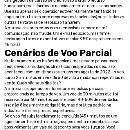
Chargebacks de cartão de crédito são o último recurso. 
Funcionam, mas danificam relacionamentos com os operadores. 
Use isso apenas se o operador estiver realmente tentando te 
enganar (muito raro com empresas estabelecidas) ou se todas as 
outras tentativas de resolução falharem.
A maioria dos problemas com reembolsos decorre de má 
comunicação, não fraude. Um e-mail educado, mas firme, 
declarando fatos e expectativas resolve 95% dos problemas em 
48 horas.
Cenários de Voo Parcial
Muito raramente, os balões decolam, mas devem pousar mais 
cedo devido a mudanças climáticas inesperadas no céu. Isso 
aconteceu com um de nossos grupos em agosto de 2022 - o voo 
durou 25 minutos em vez de 60 devido a mudanças repentinas no 
vento. Quais são seus direitos?
A maioria dos operadores fornece reembolsos parciais 
proporcionais ao tempo de voo. Um voo de 30 minutos que foi 
reservado por 60 minutos pode receber 40-50% de reembolso. 
Isso não é legalmente obrigatório, mas é prática padrão na 
indústria entre empresas respeitáveis.
Se o voo foi substancialmente concluído (45+ minutos de um 
agendamento de 60 minutos), espere nenhum reembolso, mas 
possivelmente um vale de desconto para voos futuros. Você 