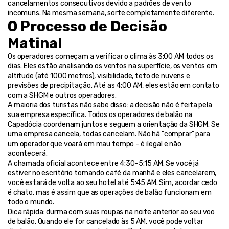
cancelamentos consecutivos devido a padrões de vento 
incomuns. Na mesma semana, sorte completamente diferente.
O Processo de Decisão 
Matinal
Os operadores começam a verificar o clima às 3:00 AM todos os 
dias. Eles estão analisando os ventos na superfície, os ventos em 
altitude (até 1000 metros), visibilidade, teto de nuvens e 
previsões de precipitação. Até as 4:00 AM, eles estão em contato 
com a SHGM e outros operadores.
A maioria dos turistas não sabe disso: a decisão não é feita pela 
sua empresa específica. Todos os operadores de balão na 
Capadócia coordenam juntos e seguem a orientação da SHGM. Se 
uma empresa cancela, todas cancelam. Não há "comprar" para 
um operador que voará em mau tempo - é ilegal e não 
acontecerá.
A chamada oficial acontece entre 4:30-5:15 AM. Se você já 
estiver no escritório tomando café da manhã e eles cancelarem, 
você estará de volta ao seu hotel até 5:45 AM. Sim, acordar cedo 
é chato, mas é assim que as operações de balão funcionam em 
todo o mundo.
Dica rápida: durma com suas roupas na noite anterior ao seu voo 
de balão. Quando ele for cancelado às 5 AM, você pode voltar 