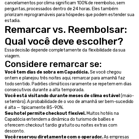
cancelamentos por clima significam 100% de reembolso, sem 
perguntas, processados dentro de 24 horas. Eles também 
priorizam reprogramáveis para hóspedes que podem estender sua 
estadia.
Remarcar vs. Reembolsar: 
Qual você deve escolher?
Essa decisão depende completamente da flexibilidade da sua 
viagem.
Considere remarcar se:
Você tem dias de sobra em Capadócia.
 Se você chegou 
ontem e planejou três noites aqui, remarcar para amanhã faz 
todo sentido. Padrões climáticos raramente se repetem em dias 
consecutivos durante a alta temporada.
Você está visitando durante meses de clima estável
 (maio-
setembro). A probabilidade de o voo de amanhã ser bem-sucedido 
é alta — tipicamente 85-90%.
Seu hotel permite checkout flexível.
 Muitos hotéis na 
Capadócia entendem a dinâmica do turismo de balões e 
oferecem checkout tardio gratuito ou noites extras com 
desconto.
Você reservou diretamente com o operador.
 As empresas 