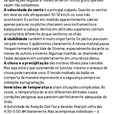
de operações seguras e, honestamente? Estou grato que eles 
sejam tão cuidadosos.
A velocidade do vento
 é o principal culpado. Quando os ventos 
em nível do solo ultrapassam 10-12 km/h, os voos não 
acontecem. Eu estive em manhãs aparentemente calmas 
apenas para ver os pilotos checarem seus instrumentos e 
balançarem a cabeça. Ventos em altitudes superiores contam 
uma história diferente do que sentimos no chão.
A visibilidade
 também é muito importante. Os pilotos precisam 
ver pelo menos 5 quilômetros claramente. A névoa matinal passa 
frequentemente pelo Vale de Göreme, especialmente durante os 
meses de outono e inverno. Algumas manhãs, as chaminés de 
fadas desaparecem completamente em uma névoa densa.
A chuva e a precipitação
 são motivos óbvios para cancelar. 
Mas aqui está o que surpreende os turistas: mesmo a 
ameaça
 de 
chuva pode cancelar voos. O tecido molhado do balão se 
comporta de maneira imprevisível, e a segurança sempre se 
sobrepõe à programação.
Inversões de temperatura
 criam situações complicadas. Às 
vezes, a temperatura do ar em diferentes altitudes causa 
condições perigosas que parecem perfeitamente adequadas do 
chão.
A Autoridade de Aviação Civil faz a decisão final por volta das 
4:30-5:00 AM diariamente. Não as empresas individuais — a 