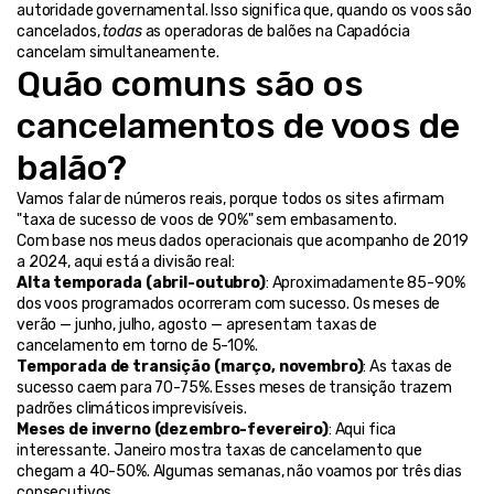
autoridade governamental. Isso significa que, quando os voos são 
cancelados, 
todas
 as operadoras de balões na Capadócia 
cancelam simultaneamente.
Quão comuns são os 
cancelamentos de voos de 
balão?
Vamos falar de números reais, porque todos os sites afirmam 
"taxa de sucesso de voos de 90%" sem embasamento.
Com base nos meus dados operacionais que acompanho de 2019 
a 2024, aqui está a divisão real:
Alta temporada (abril-outubro)
: Aproximadamente 85-90% 
dos voos programados ocorreram com sucesso. Os meses de 
verão — junho, julho, agosto — apresentam taxas de 
cancelamento em torno de 5-10%.
Temporada de transição (março, novembro)
: As taxas de 
sucesso caem para 70-75%. Esses meses de transição trazem 
padrões climáticos imprevisíveis.
Meses de inverno (dezembro-fevereiro)
: Aqui fica 
interessante. Janeiro mostra taxas de cancelamento que 
chegam a 40-50%. Algumas semanas, não voamos por três dias 
consecutivos.