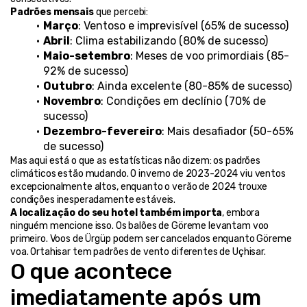
Padrões mensais
 que percebi:
Março
: Ventoso e imprevisível (65% de sucesso)
Abril
: Clima estabilizando (80% de sucesso)
Maio-setembro
: Meses de voo primordiais (85-
92% de sucesso)
Outubro
: Ainda excelente (80-85% de sucesso)
Novembro
: Condições em declínio (70% de 
sucesso)
Dezembro-fevereiro
: Mais desafiador (50-65% 
de sucesso)
Mas aqui está o que as estatísticas não dizem: os padrões 
climáticos estão mudando. O inverno de 2023-2024 viu ventos 
excepcionalmente altos, enquanto o verão de 2024 trouxe 
condições inesperadamente estáveis.
A localização do seu hotel também importa
, embora 
ninguém mencione isso. Os balões de Göreme levantam voo 
primeiro. Voos de Ürgüp podem ser cancelados enquanto Göreme 
voa. Ortahisar tem padrões de vento diferentes de Uçhisar.
O que acontece 
imediatamente após um 