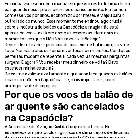
Eu nunca vou esquecer a manhã em que vi o rosto de uma cliente 
cair quando nosso piloto anunciou o cancelamento. Ela sonhou 
com esse voo por anos, economizou por meses e viajou para o 
outro lado do mundo. Esse momento me ensinou algo crucial 
sobre a indústria de balões da Capadócia: a magia não está 
apenas no voo — está em como as empresas lidam com os 
momentos em que a Mãe Natureza diz "não hoje".
Depois de sete anos gerenciando passeios de balão aqui, eu vi de 
tudo. Manhãs claras se tornam ventosas em minutos. Condições 
perfeitas mudam de repente. E cada vez, as mesmas perguntas 
surgem: E agora? Vou receber meu dinheiro de volta? Devo 
estender minha estadia?
Deixe-me explicar exatamente o que acontece quando os balões 
ficam no chão em Capadócia — e, mais importante, como 
proteger-se de decepções.
Por que os voos de balão de 
ar quente são cancelados 
na Capadócia?
A Autoridade de Aviação Civil da Turquia não brinca. Eles 
estabeleceram protocolos rigorosos de clima depois de décadas 