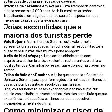
autênticas de culinária em casas de cavernas.
Oficinas de cerâmica em Avanos
: Esta tradição de cerâmica 
hittita remonta a 4.000 anos. Assistir mestres artesãos 
trabalhando e, em seguida, criando sua própria peça fornece 
memórias tangíveis para levar para casa.
Joias escondidas que a 
maioria dos turistas perde
Vale Soğanlı
: A uma hora de Göreme, este vale remoto 
apresenta igrejas escavadas na rocha com afrescos intactos e 
quase zero turistas. Vale muito a pena a viagem.
A vila de Mustafapaşa
: Uma antiga cidade grega com 
arquitetura deslumbrante, excelentes restaurantes e cultura 
local autêntica. Caminhar por essas ruas é como uma viagem no 
tempo.
Trilha do Vale das Pombas
: A trilha que conecta o Castelo de 
Uçhisar a Göreme passa por formações dramáticas e milhares de 
casas de pombas antigas esculpidas nas falésias.
Olha, vou ser honesto: essas experiências não irão substituir 
aquele voo de balão que você sonhou. Mas elas garantirão que sua 
experiência na Capadócia continue sendo inesquecível, 
independentemente do clima.
Como minimizar o risco de 