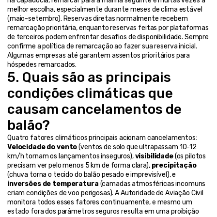
na Capadócia, remarcar para a manhã seguinte é muitas vezes a 
melhor escolha, especialmente durante meses de clima estável 
(maio-setembro). Reservas diretas normalmente recebem 
remarcação prioritária, enquanto reservas feitas por plataformas 
de terceiros podem enfrentar desafios de disponibilidade. Sempre 
confirme a política de remarcação ao fazer sua reserva inicial. 
Algumas empresas até garantem assentos prioritários para 
hóspedes remarcados.
5. Quais são as principais 
condições climáticas que 
causam cancelamentos de 
balão?
Quatro fatores climáticos principais acionam cancelamentos: 
Velocidade do vento
 (ventos de solo que ultrapassam 10-12 
km/h tornam os lançamentos inseguros), 
visibilidade
 (os pilotos 
precisam ver pelo menos 5 km de forma clara), 
precipitação
(chuva torna o tecido do balão pesado e imprevisível), e 
inversões de temperatura
 (camadas atmosféricas incomuns 
criam condições de voo perigosas). A Autoridade de Aviação Civil 
monitora todos esses fatores continuamente, e mesmo um 
estado fora dos parâmetros seguros resulta em uma proibição 