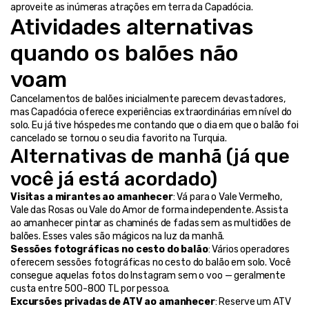
aproveite as inúmeras atrações em terra da Capadócia.
Atividades alternativas 
quando os balões não 
voam
Cancelamentos de balões inicialmente parecem devastadores, 
mas Capadócia oferece experiências extraordinárias em nível do 
solo. Eu já tive hóspedes me contando que o dia em que o balão foi 
cancelado se tornou o seu dia favorito na Turquia.
Alternativas de manhã (já que 
você já está acordado)
Visitas a mirantes ao amanhecer
: Vá para o Vale Vermelho, 
Vale das Rosas ou Vale do Amor de forma independente. Assista 
ao amanhecer pintar as chaminés de fadas sem as multidões de 
balões. Esses vales são mágicos na luz da manhã.
Sessões fotográficas no cesto do balão
: Vários operadores 
oferecem sessões fotográficas no cesto do balão em solo. Você 
consegue aquelas fotos do Instagram sem o voo — geralmente 
custa entre 500-800 TL por pessoa.
Excursões privadas de ATV ao amanhecer
: Reserve um ATV 