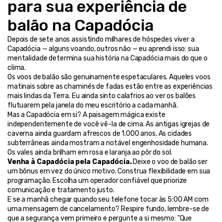
para sua experiência de 
balão na Capadócia
Depois de sete anos assistindo milhares de hóspedes viver a 
Capadócia — alguns voando, outros não — eu aprendi isso: sua 
mentalidade determina sua história na Capadócia mais do que o 
clima.
Os voos de balão são genuinamente espetaculares. Aqueles voos 
matinais sobre as chaminés de fadas estão entre as experiências 
mais lindas da Terra. Eu ainda sinto calafrios ao ver os balões 
flutuarem pela janela do meu escritório a cada manhã.
Mas a Capadócia em si? A paisagem mágica existe 
independentemente de você vê-la de cima. As antigas igrejas de 
caverna ainda guardam afrescos de 1.000 anos. As cidades 
subterrâneas ainda mostram a notável engenhosidade humana. 
Os vales ainda brilham em rosa e laranja ao pôr do sol.
Venha à Capadócia pela Capadócia.
 Deixe o voo de balão ser 
um bônus em vez do único motivo. Construa flexibilidade em sua 
programação. Escolha um operador confiável que priorize 
comunicação e tratamento justo.
E se a manhã chegar quando seu telefone tocar às 5:00 AM com 
uma mensagem de cancelamento? Respire fundo, lembre-se de 
que a segurança vem primeiro e pergunte a si mesmo: "Que 