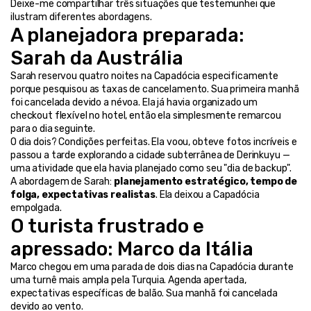
Deixe-me compartilhar três situações que testemunhei que 
ilustram diferentes abordagens.
A planejadora preparada: 
Sarah da Austrália
Sarah reservou quatro noites na Capadócia especificamente 
porque pesquisou as taxas de cancelamento. Sua primeira manhã 
foi cancelada devido a névoa. Ela já havia organizado um 
checkout flexível no hotel, então ela simplesmente remarcou 
para o dia seguinte.
O dia dois? Condições perfeitas. Ela voou, obteve fotos incríveis e 
passou a tarde explorando a cidade subterrânea de Derinkuyu — 
uma atividade que ela havia planejado como seu "dia de backup".
A abordagem de Sarah: 
planejamento estratégico, tempo de 
folga, expectativas realistas
. Ela deixou a Capadócia 
empolgada.
O turista frustrado e 
apressado: Marco da Itália
Marco chegou em uma parada de dois dias na Capadócia durante 
uma turnê mais ampla pela Turquia. Agenda apertada, 
expectativas específicas de balão. Sua manhã foi cancelada 
devido ao vento.