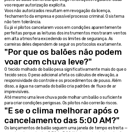
voo requer autorização explícita.
Voos não autorizados resultam em revogação da licença, 
fechamento da empresa e possível processo criminal. O sistema 
não tem tolerância.
Eu já vi pilotos cancelarem voos em condições aparentemente 
perfeitas porque as leituras dos instrumentos mostraram ventos 
em alta atmosfera excedendo os limites de segurança. As 
carreiras deles dependem de seguir os protocolos exatamente.
"Por que os balões não podem 
voar com chuva leve?"
O tecido molhado do balão pesa significativamente mais do que o 
tecido seco. O peso adicional afeta os cálculos de elevação, a 
responsividade do controle e os procedimentos de pouso. Além 
disso, a água na camada do balão cria padrões de fluxo de ar 
imprevisíveis.
Até mesmo uma leve chuva pode molhar um balão o suficiente 
para criar condições perigosas. Os pilotos não correrão riscos.
"E se o clima melhorar após o 
cancelamento das 5:00 AM?"
Os lançamentos de balão seguem uma janela de tempo estreita — 