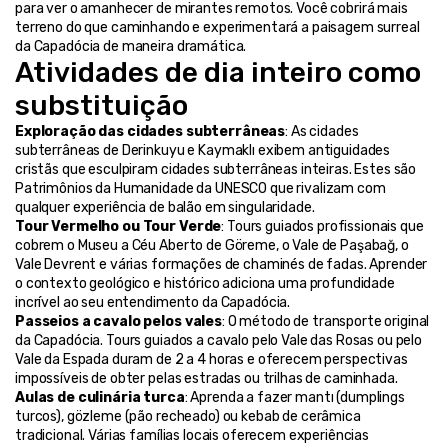
para ver o amanhecer de mirantes remotos. Você cobrirá mais 
terreno do que caminhando e experimentará a paisagem surreal 
da Capadócia de maneira dramática.
Atividades de dia inteiro como 
substituição
Exploração das cidades subterrâneas
: As cidades 
subterrâneas de Derinkuyu e Kaymaklı exibem antiguidades 
cristãs que esculpiram cidades subterrâneas inteiras. Estes são 
Patrimônios da Humanidade da UNESCO que rivalizam com 
qualquer experiência de balão em singularidade.
Tour Vermelho ou Tour Verde
: Tours guiados profissionais que 
cobrem o Museu a Céu Aberto de Göreme, o Vale de Paşabağ, o 
Vale Devrent e várias formações de chaminés de fadas. Aprender 
o contexto geológico e histórico adiciona uma profundidade 
incrível ao seu entendimento da Capadócia.
Passeios a cavalo pelos vales
: O método de transporte original 
da Capadócia. Tours guiados a cavalo pelo Vale das Rosas ou pelo 
Vale da Espada duram de 2 a 4 horas e oferecem perspectivas 
impossíveis de obter pelas estradas ou trilhas de caminhada.
Aulas de culinária turca
: Aprenda a fazer mantı (dumplings 
turcos), gözleme (pão recheado) ou kebab de cerâmica 
tradicional. Várias famílias locais oferecem experiências 