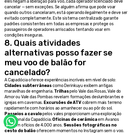
eles negam a liberação para voo, cada operador licenciado deve 
cancelar — sem exceções. Se alguém afirma que pode voar 
quando outros cancelaram, está operando ilegalmente e deve ser 
evitado completamente. Este sistema centralizado garante 
padrões consistentes em todas as empresas e protege os 
passageiros de operadores arriscados tentando voar em 
condições inseguras.
8. Quais atividades 
alternativas posso fazer se 
meu voo de balão for 
cancelado?
A Capadócia oferece experiências incríveis em nível de solo: 
Cidades subterrâneas
 como Derinkuyu exibem antigas 
maravilhas de engenharia. 
Trilhas
 pelo Vale das Rosas, Vale do 
Amor ou Vale das Pombas revelam formações deslumbrantes e 
igrejas em cavernas. 
Excursões de ATV
 cobrem mais terreno 
rapidamente com horários ao amanhecer ou ao pôr do sol. 
Passeios a cavalo
 pelos vales proporcionam uma exploração 
tradicional da Capadócia. 
Oficinas de cerâmica
 em Avanos 
ensinam ofícios de 4.000 anos. 
Sessões fotográficas no 
cesto do balão
 oferecem momentos no Instagram sem o voo. 