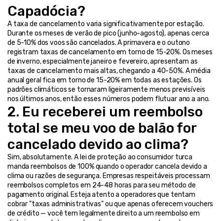
Capadócia?
A taxa de cancelamento varia significativamente por estação. 
Durante os meses de verão de pico (junho-agosto), apenas cerca 
de 5-10% dos voos são cancelados. A primavera e o outono 
registram taxas de cancelamento em torno de 15-20%. Os meses 
de inverno, especialmente janeiro e fevereiro, apresentam as 
taxas de cancelamento mais altas, chegando a 40-50%. A média 
anual geral fica em torno de 15-20% em todas as estações. Os 
padrões climáticos se tornaram ligeiramente menos previsíveis 
nos últimos anos, então esses números podem flutuar ano a ano.
2. Eu receberei um reembolso 
total se meu voo de balão for 
cancelado devido ao clima?
Sim, absolutamente. A lei de proteção ao consumidor turca 
manda reembolsos de 100% quando o operador cancela devido a 
clima ou razões de segurança. Empresas respeitáveis processam 
reembolsos completos em 24-48 horas para seu método de 
pagamento original. Esteja atento a operadores que tentam 
cobrar "taxas administrativas" ou que apenas oferecem vouchers 
de crédito — você tem legalmente direito a um reembolso em 