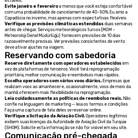
estáveis.
Evite janeiro e fevereiro
 a menos que você esteja confortável 
com uma probabilidade de cancelamento de 40-50%. Eu amo a 
Capadócia no inverno, mas apenas com expectativas flexíveis.
Verifique as previsões climáticas estendidas
 duas semanas 
antes de chegar. Serviços meteorológicos turcos (MGM - 
Meteoroloji Genel Müdürlüğü) fornecem previsões de 10 dias 
razoavelmente precisas. Ver previsões consistentes de vento 
deve ativar ajustes na viagem.
Reservando com sabedoria
Reserve diretamente com operadores estabelecidos
 em 
vez de plataformas de terceiros. Você terá reprogramação 
prioritária, melhor comunicação e reembolsos mais rápidos.
Escolha operadores com vários voos diários.
 Empresas que 
realizam voos ao amanhecer e, ocasionalmente, voos de meio da 
manhã oferecem mais flexibilidade na reprogramação.
Leia cuidadosamente as políticas de reembolso reais.
 Não 
confie na linguagem de marketing — leia os termos e condições. 
Faça uma captura de tela deles se reservar online.
Verifique a licitação da Aviação Civil.
 Operadores legítimos 
exibem suas licenças da Autoridade de Aviação Civil da Turquia 
(SHGM). Solicite esta informação se não for visível em seu site.
Comunicação pré-chegada