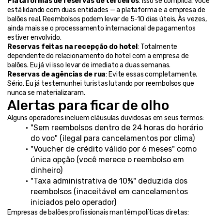
Plataformas de reservas de terceiros
: Isso se complica. Você 
está lidando com duas entidades — a plataforma e a empresa de 
balões real. Reembolsos podem levar de 5-10 dias úteis. Às vezes, 
ainda mais se o processamento internacional de pagamentos 
estiver envolvido.
Reservas feitas na recepção do hotel
: Totalmente 
dependente do relacionamento do hotel com a empresa de 
balões. Eu já vi isso levar de imediato a duas semanas.
Reservas de agências de rua
: Evite essas completamente. 
Sério. Eu já testemunhei turistas lutando por reembolsos que 
nunca se materializaram.
Alertas para ficar de olho
Alguns operadores incluem cláusulas duvidosas em seus termos:
"Sem reembolsos dentro de 24 horas do horário 
do voo" (ilegal para cancelamentos por clima)
"Voucher de crédito válido por 6 meses" como 
única opção (você merece o reembolso em 
dinheiro)
"Taxa administrativa de 10%" deduzida dos 
reembolsos (inaceitável em cancelamentos 
iniciados pelo operador)
Empresas de balões profissionais mantêm políticas diretas: 