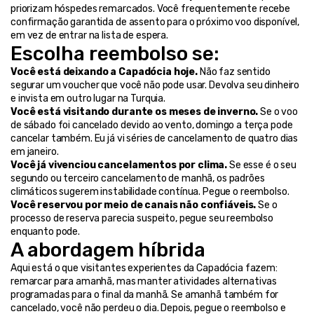
priorizam hóspedes remarcados. Você frequentemente recebe 
confirmação garantida de assento para o próximo voo disponível, 
em vez de entrar na lista de espera.
Escolha reembolso se:
Você está deixando a Capadócia hoje.
 Não faz sentido 
segurar um voucher que você não pode usar. Devolva seu dinheiro 
e invista em outro lugar na Turquia.
Você está visitando durante os meses de inverno.
 Se o voo 
de sábado foi cancelado devido ao vento, domingo a terça pode 
cancelar também. Eu já vi séries de cancelamento de quatro dias 
em janeiro.
Você já vivenciou cancelamentos por clima.
 Se esse é o seu 
segundo ou terceiro cancelamento de manhã, os padrões 
climáticos sugerem instabilidade contínua. Pegue o reembolso.
Você reservou por meio de canais não confiáveis.
 Se o 
processo de reserva parecia suspeito, pegue seu reembolso 
enquanto pode.
A abordagem híbrida
Aqui está o que visitantes experientes da Capadócia fazem: 
remarcar para amanhã, mas manter atividades alternativas 
programadas para o final da manhã. Se amanhã também for 
cancelado, você não perdeu o dia. Depois, pegue o reembolso e 