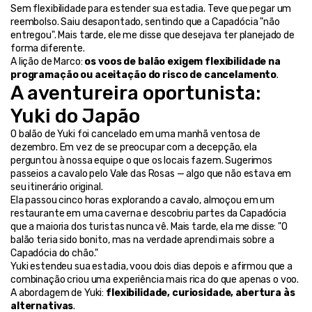
Sem flexibilidade para estender sua estadia. Teve que pegar um 
reembolso. Saiu desapontado, sentindo que a Capadócia "não 
entregou". Mais tarde, ele me disse que desejava ter planejado de 
forma diferente.
A lição de Marco: 
os voos de balão exigem flexibilidade na 
programação ou aceitação do risco de cancelamento
.
A aventureira oportunista: 
Yuki do Japão
O balão de Yuki foi cancelado em uma manhã ventosa de 
dezembro. Em vez de se preocupar com a decepção, ela 
perguntou à nossa equipe o que os locais fazem. Sugerimos 
passeios a cavalo pelo Vale das Rosas — algo que não estava em 
seu itinerário original.
Ela passou cinco horas explorando a cavalo, almoçou em um 
restaurante em uma caverna e descobriu partes da Capadócia 
que a maioria dos turistas nunca vê. Mais tarde, ela me disse: "O 
balão teria sido bonito, mas na verdade aprendi mais sobre a 
Capadócia do chão."
Yuki estendeu sua estadia, voou dois dias depois e afirmou que a 
combinação criou uma experiência mais rica do que apenas o voo.
A abordagem de Yuki: 
flexibilidade, curiosidade, abertura às 
alternativas
.