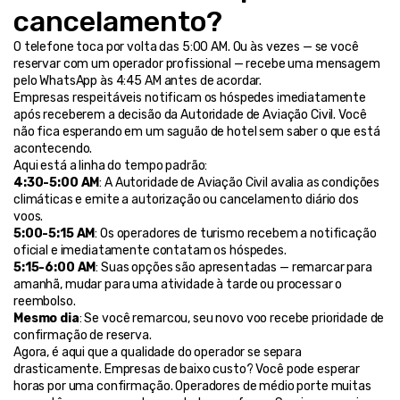
cancelamento?
O telefone toca por volta das 5:00 AM. Ou às vezes — se você 
reservar com um operador profissional — recebe uma mensagem 
pelo WhatsApp às 4:45 AM antes de acordar.
Empresas respeitáveis notificam os hóspedes imediatamente 
após receberem a decisão da Autoridade de Aviação Civil. Você 
não fica esperando em um saguão de hotel sem saber o que está 
acontecendo.
Aqui está a linha do tempo padrão:
4:30-5:00 AM
: A Autoridade de Aviação Civil avalia as condições 
climáticas e emite a autorização ou cancelamento diário dos 
voos.
5:00-5:15 AM
: Os operadores de turismo recebem a notificação 
oficial e imediatamente contatam os hóspedes.
5:15-6:00 AM
: Suas opções são apresentadas — remarcar para 
amanhã, mudar para uma atividade à tarde ou processar o 
reembolso.
Mesmo dia
: Se você remarcou, seu novo voo recebe prioridade de 
confirmação de reserva.
Agora, é aqui que a qualidade do operador se separa 
drasticamente. Empresas de baixo custo? Você pode esperar 
horas por uma confirmação. Operadores de médio porte muitas 