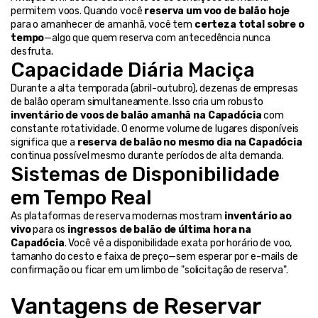
permitem voos. Quando você 
reserva um voo de balão hoje
para o amanhecer de amanhã, você tem 
certeza total sobre o 
tempo
—algo que quem reserva com antecedência nunca 
desfruta.
Capacidade Diária Maciça
Durante a alta temporada (abril-outubro), dezenas de empresas 
de balão operam simultaneamente. Isso cria um robusto 
inventário de voos de balão amanhã na Capadócia
 com 
constante rotatividade. O enorme volume de lugares disponíveis 
significa que a 
reserva de balão no mesmo dia na Capadócia
continua possível mesmo durante períodos de alta demanda.
Sistemas de Disponibilidade 
em Tempo Real
As plataformas de reserva modernas mostram 
inventário ao 
vivo
 para os 
ingressos de balão de última hora na 
Capadócia
. Você vê a disponibilidade exata por horário de voo, 
tamanho do cesto e faixa de preço—sem esperar por e-mails de 
confirmação ou ficar em um limbo de "solicitação de reserva".
Vantagens de Reservar 