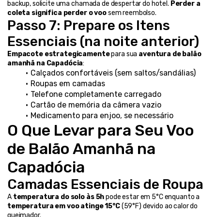
backup, solicite uma chamada de despertar do hotel. 
Perder a 
coleta significa perder o voo
 sem reembolso.
Passo 7: Prepare os Itens 
Essenciais (na noite anterior)
Empacote estrategicamente
 para sua 
aventura de balão 
amanhã na Capadócia
:
Calçados confortáveis (sem saltos/sandálias)
Roupas em camadas
Telefone completamente carregado
Cartão de memória da câmera vazio
Medicamento para enjoo, se necessário
O Que Levar para Seu Voo 
de Balão Amanhã na 
Capadócia
Camadas Essenciais de Roupa
A 
temperatura do solo às 5h
 pode estar em 5°C enquanto a 
temperatura em voo atinge 15°C
 (59°F) devido ao calor do 
queimador.