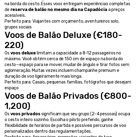
na borda do cesto. Esses voos entregam experiências completas 
de 
reserva de balão no mesmo dia na Capadócia
 a preços 
acessíveis.
Perfeito para: Viajantes com orçamento, aventureiros solo, 
grupos sociais
Voos de Balão Deluxe (€180-
220)
Os 
voos deluxe
 limitam a capacidade a 8-12 passageiros no 
máximo. Você obtém cerca de 150 cm de espaço na borda do 
cesto—espaço para se mover, mudar de ângulo e tirar fotos sem 
aglomeração. Muitas vezes incluem champanhe premium e 
duração de voo ligeiramente mais longa.
Perfeito para: Casais, pequenas famílias, fotógrafos que desejam 
espaço
Voos de Balão Privados (€800-
1,200)
Os 
voos privados
 significam que seu grupo (2-4 pessoas) ocupa 
o cesto inteiro sozinho. Escolha o piloto preferido, ganhe 
flexibilidade de horários de partida e possíveis percursos de voo 
personalizados dentro das regulamentações.