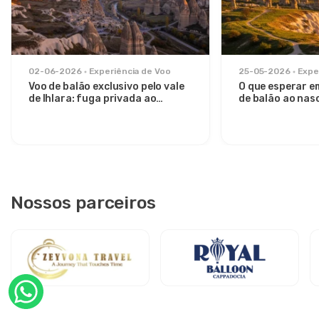
02-06-2026
Experiência de Voo
25-05-2026
Expe
Voo de balão exclusivo pelo vale
O que esperar e
de Ihlara: fuga privada ao
de balão ao nasc
nascer do sol de Avanos
Vale de Göreme
Nossos parceiros