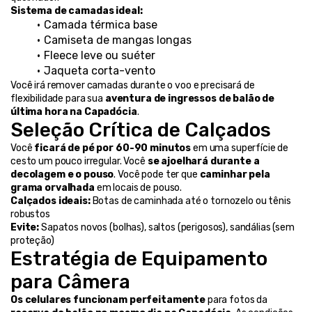
Sistema de camadas ideal:
Camada térmica base
Camiseta de mangas longas
Fleece leve ou suéter
Jaqueta corta-vento
Você irá remover camadas durante o voo e precisará de 
flexibilidade para sua 
aventura de ingressos de balão de 
última hora na Capadócia
.
Seleção Crítica de Calçados
Você 
ficará de pé por 60-90 minutos
 em uma superfície de 
cesto um pouco irregular. Você 
se ajoelhará durante a 
decolagem e o pouso
. Você pode ter que 
caminhar pela 
grama orvalhada
 em locais de pouso.
Calçados ideais:
 Botas de caminhada até o tornozelo ou tênis 
robustos
Evite:
 Sapatos novos (bolhas), saltos (perigosos), sandálias (sem 
proteção)
Estratégia de Equipamento 
para Câmera
Os celulares funcionam perfeitamente
 para fotos da 