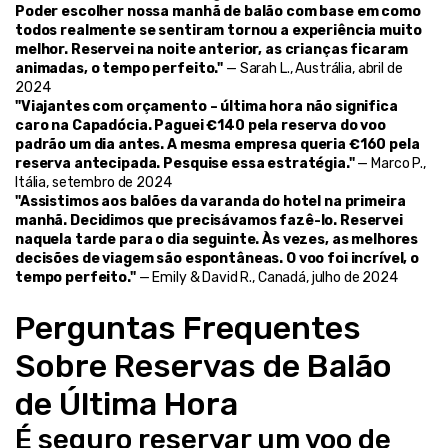
Poder escolher nossa manhã de balão com base em como 
todos realmente se sentiram tornou a experiência muito 
melhor. Reservei na noite anterior, as crianças ficaram 
animadas, o tempo perfeito."
 — Sarah L., Austrália, abril de 
2024
"Viajantes com orçamento – última hora não significa 
caro na Capadócia. Paguei €140 pela reserva do voo 
padrão um dia antes. A mesma empresa queria €160 pela 
reserva antecipada. Pesquise essa estratégia."
 — Marco P., 
Itália, setembro de 2024
"Assistimos aos balões da varanda do hotel na primeira 
manhã. Decidimos que precisávamos fazê-lo. Reservei 
naquela tarde para o dia seguinte. Às vezes, as melhores 
decisões de viagem são espontâneas. O voo foi incrível, o 
tempo perfeito."
 — Emily & David R., Canadá, julho de 2024
Perguntas Frequentes 
Sobre Reservas de Balão 
de Última Hora
É seguro reservar um voo de 