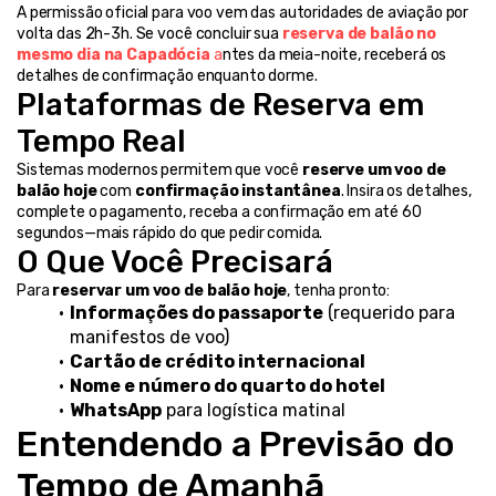
A permissão oficial para voo vem das autoridades de aviação por 
volta das 2h-3h. Se você concluir sua 
reserva de balão no 
mesmo dia na Capadócia
 a
ntes da meia-noite, receberá os 
detalhes de confirmação enquanto dorme.
Plataformas de Reserva em 
Tempo Real
Sistemas modernos permitem que você 
reserve um voo de 
balão hoje
 com 
confirmação instantânea
. Insira os detalhes, 
complete o pagamento, receba a confirmação em até 60 
segundos—mais rápido do que pedir comida.
O Que Você Precisará
Para 
reservar um voo de balão hoje
, tenha pronto:
Informações do passaporte
 (requerido para 
manifestos de voo)
Cartão de crédito internacional
Nome e número do quarto do hotel
WhatsApp
 para logística matinal
Entendendo a Previsão do 
Tempo de Amanhã