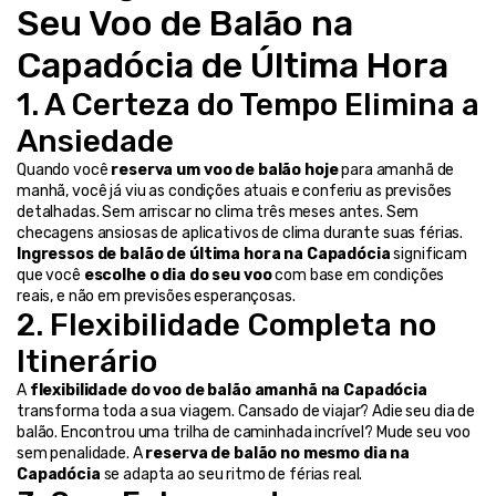
Seu Voo de Balão na 
Capadócia de Última Hora
1. A Certeza do Tempo Elimina a 
Ansiedade
Quando você 
reserva um voo de balão hoje
 para amanhã de 
manhã, você já viu as condições atuais e conferiu as previsões 
detalhadas. Sem arriscar no clima três meses antes. Sem 
checagens ansiosas de aplicativos de clima durante suas férias.
Ingressos de balão de última hora na Capadócia
 significam 
que você 
escolhe o dia do seu voo
 com base em condições 
reais, e não em previsões esperançosas.
2. Flexibilidade Completa no 
Itinerário
A 
flexibilidade do voo de balão amanhã na Capadócia
transforma toda a sua viagem. Cansado de viajar? Adie seu dia de 
balão. Encontrou uma trilha de caminhada incrível? Mude seu voo 
sem penalidade. A 
reserva de balão no mesmo dia na 
Capadócia
 se adapta ao seu ritmo de férias real.