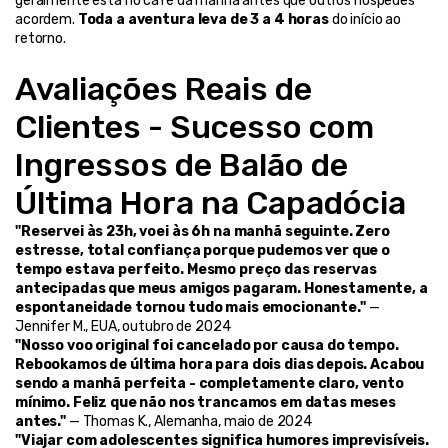
geralmente está no café da manhã antes que outros hóspedes 
acordem. 
Toda a aventura leva de 3 a 4 horas
 do início ao 
retorno.
Avaliações Reais de 
Clientes - Sucesso com 
Ingressos de Balão de 
Última Hora na Capadócia
"Reservei às 23h, voei às 6h na manhã seguinte. Zero 
estresse, total confiança porque pudemos ver que o 
tempo estava perfeito. Mesmo preço das reservas 
antecipadas que meus amigos pagaram. Honestamente, a 
espontaneidade tornou tudo mais emocionante."
 — 
Jennifer M., EUA, outubro de 2024
"Nosso voo original foi cancelado por causa do tempo. 
Rebookamos de última hora para dois dias depois. Acabou 
sendo a manhã perfeita - completamente claro, vento 
mínimo. Feliz que não nos trancamos em datas meses 
antes."
 — Thomas K., Alemanha, maio de 2024
"Viajar com adolescentes significa humores imprevisíveis. 