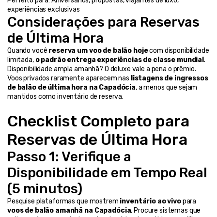
Perfeito para: Aniversários, propostas, viajantes de luxo, 
experiências exclusivas
Considerações para Reservas 
de Última Hora
Quando você 
reserva um voo de balão hoje
 com disponibilidade 
limitada, 
o padrão entrega experiências de classe mundial
. 
Disponibilidade ampla amanhã? O deluxe vale a pena o prêmio. 
Voos privados raramente aparecem nas 
listagens de ingressos 
de balão de última hora na Capadócia
, a menos que sejam 
mantidos como inventário de reserva.
Checklist Completo para 
Reservas de Última Hora
Passo 1: Verifique a 
Disponibilidade em Tempo Real 
(5 minutos)
Pesquise plataformas que mostrem 
inventário ao vivo
 para 
voos de balão amanhã na Capadócia
. Procure sistemas que 