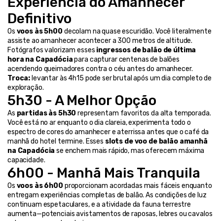
Experiência do Amanhecer 
Definitivo
Os 
voos às 5h00
 decolam na quase escuridão. Você literalmente 
assiste ao amanhecer acontecer a 300 metros de altitude. 
Fotógrafos valorizam esses 
ingressos de balão de última 
hora na Capadócia
 para capturar centenas de balões 
acendendo queimadores contra o céu antes do amanhecer.
Troca:
 levantar às 4h15 pode ser brutal após um dia completo de 
exploração.
5h30 - A Melhor Opção
As 
partidas às 5h30
 representam favoritos da alta temporada. 
Você está no ar enquanto o dia clareia, experimenta todo o 
espectro de cores do amanhecer e aterrissa antes que o café da 
manhã do hotel termine. Esses 
slots de voo de balão amanhã 
na Capadócia
 se enchem mais rápido, mas oferecem máxima 
capacidade.
6h00 - Manhã Mais Tranquila
Os 
voos às 6h00
 proporcionam acordadas mais fáceis enquanto 
entregam experiências completas de balão. As condições de luz 
continuam espetaculares, e a atividade da fauna terrestre 
aumenta—potenciais avistamentos de raposas, lebres ou cavalos 