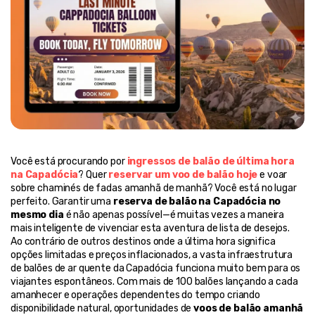
Você está procurando por 
ingressos de balão de última hora 
na Capadócia
? Quer 
reservar um voo de balão hoje
 e voar 
sobre chaminés de fadas amanhã de manhã? Você está no lugar 
perfeito. Garantir uma 
reserva de balão na Capadócia no 
mesmo dia
 é não apenas possível—é muitas vezes a maneira 
mais inteligente de vivenciar esta aventura de lista de desejos.
Ao contrário de outros destinos onde a última hora significa 
opções limitadas e preços inflacionados, a vasta infraestrutura 
de balões de ar quente da Capadócia funciona muito bem para os 
viajantes espontâneos. Com mais de 100 balões lançando a cada 
amanhecer e operações dependentes do tempo criando 
disponibilidade natural, oportunidades de 
voos de balão amanhã 