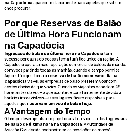
na Capadócia
 aparecem diariamente para aqueles que sabem 
onde procurar.
Por que Reservas de Balão 
de Última Hora Funcionam 
na Capadócia
Ingressos de balão de última hora na Capadócia
 têm 
sucesso por causa do ecossistema turístico único da região. A 
Capadócia opera a maior operação comercial de balões do mundo, 
com voos partindo todas as manhãs, quando o tempo permite.
Aqui está o que torna a 
reserva de balão no mesmo dia na 
Capadócia
 viável: as empresas de balão preferem voar com 
cestos cheios do que vazios. Quando os viajantes cancelam 48 
horas antes do voo—o que acontece constantemente devido a 
horários imprevisíveis—esses lugares ficam disponíveis para 
aqueles que 
reservam um voo de balão hoje
.
A Vantagem do Tempo
O tempo desempenha um papel crucial no sucesso dos 
ingressos 
de balão de última hora na Capadócia
. A Autoridade de 
Aviação Civil decide cada noite se as condições da manhã 