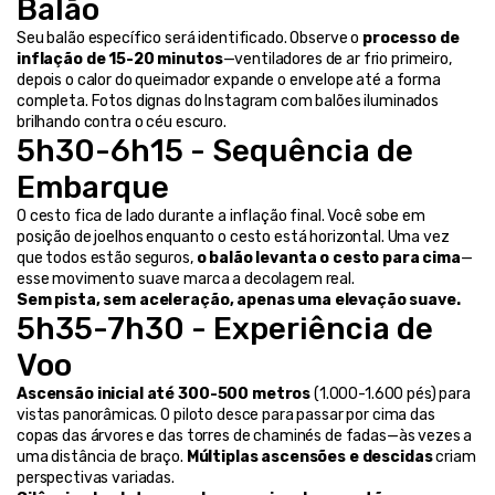
Balão
Seu balão específico será identificado. Observe o 
processo de 
inflação de 15-20 minutos
—ventiladores de ar frio primeiro, 
depois o calor do queimador expande o envelope até a forma 
completa. Fotos dignas do Instagram com balões iluminados 
brilhando contra o céu escuro.
5h30-6h15 - Sequência de 
Embarque
O cesto fica de lado durante a inflação final. Você sobe em 
posição de joelhos enquanto o cesto está horizontal. Uma vez 
que todos estão seguros, 
o balão levanta o cesto para cima
—
esse movimento suave marca a decolagem real.
Sem pista, sem aceleração, apenas uma elevação suave.
5h35-7h30 - Experiência de 
Voo
Ascensão inicial até 300-500 metros
 (1.000-1.600 pés) para 
vistas panorâmicas. O piloto desce para passar por cima das 
copas das árvores e das torres de chaminés de fadas—às vezes a 
uma distância de braço. 
Múltiplas ascensões e descidas
 criam 
perspectivas variadas.