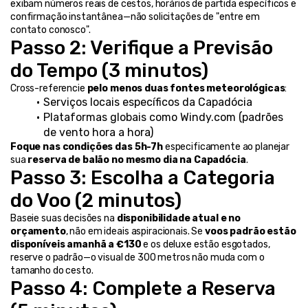
exibam números reais de cestos, horários de partida específicos e 
confirmação instantânea—não solicitações de "entre em 
contato conosco".
Passo 2: Verifique a Previsão 
do Tempo (3 minutos)
Cross-referencie 
pelo menos duas fontes meteorológicas
:
Serviços locais específicos da Capadócia
Plataformas globais como Windy.com (padrões 
de vento hora a hora)
Foque nas condições das 5h-7h
 especificamente ao planejar 
sua 
reserva de balão no mesmo dia na Capadócia
.
Passo 3: Escolha a Categoria 
do Voo (2 minutos)
Baseie suas decisões na 
disponibilidade atual e no 
orçamento
, não em ideais aspiracionais. Se 
voos padrão estão 
disponíveis amanhã a €130
 e os deluxe estão esgotados, 
reserve o padrão—o visual de 300 metros não muda com o 
tamanho do cesto.
Passo 4: Complete a Reserva 