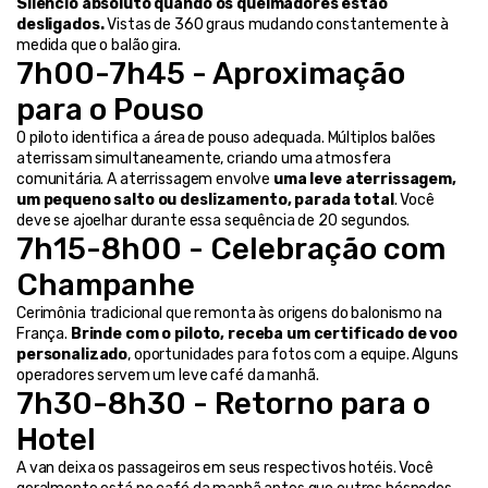
Silêncio absoluto quando os queimadores estão 
desligados.
 Vistas de 360 graus mudando constantemente à 
medida que o balão gira.
7h00-7h45 - Aproximação 
para o Pouso
O piloto identifica a área de pouso adequada. Múltiplos balões 
aterrissam simultaneamente, criando uma atmosfera 
comunitária. A aterrissagem envolve 
uma leve aterrissagem, 
um pequeno salto ou deslizamento, parada total
. Você 
deve se ajoelhar durante essa sequência de 20 segundos.
7h15-8h00 - Celebração com 
Champanhe
Cerimônia tradicional que remonta às origens do balonismo na 
França. 
Brinde com o piloto, receba um certificado de voo 
personalizado
, oportunidades para fotos com a equipe. Alguns 
operadores servem um leve café da manhã.
7h30-8h30 - Retorno para o 
Hotel
A van deixa os passageiros em seus respectivos hotéis. Você 