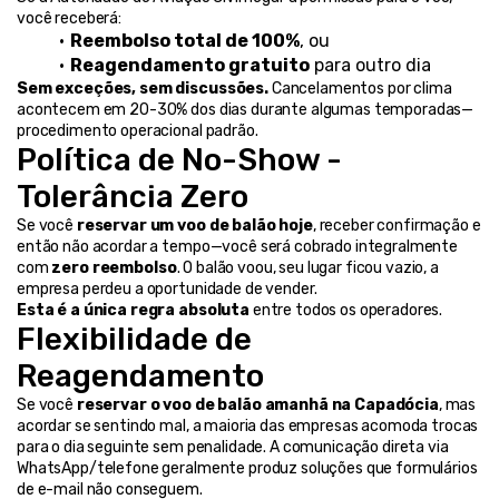
você receberá:
Reembolso total de 100%
, ou
Reagendamento gratuito
 para outro dia
Sem exceções, sem discussões.
 Cancelamentos por clima 
acontecem em 20-30% dos dias durante algumas temporadas—
procedimento operacional padrão.
Política de No-Show - 
Tolerância Zero
Se você 
reservar um voo de balão hoje
, receber confirmação e 
então não acordar a tempo—você será cobrado integralmente 
com 
zero reembolso
. O balão voou, seu lugar ficou vazio, a 
empresa perdeu a oportunidade de vender.
Esta é a única regra absoluta
 entre todos os operadores.
Flexibilidade de 
Reagendamento
Se você 
reservar o voo de balão amanhã na Capadócia
, mas 
acordar se sentindo mal, a maioria das empresas acomoda trocas 
para o dia seguinte sem penalidade. A comunicação direta via 
WhatsApp/telefone geralmente produz soluções que formulários 
de e-mail não conseguem.