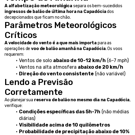
A alfabetização meteorológica
 separa os bem-sucedidos 
ingressos de balão de última hora na Capadócia
 dos 
decepcionados que ficam no chão.
Parâmetros Meteorológicos 
Críticos
A velocidade do vento é a que mais importa
 para as 
operações de 
voo de balão amanhã na Capadócia
. Os voos 
requerem:
Ventos de solo 
abaixo de 10-12 km/h
 (6-7 mph)
Ventos na alta atmosfera 
abaixo de 20 km/h
Direção do vento consistente
 (não variável)
Lendo a Previsão 
Corretamente
Ao planejar sua 
reserva de balão no mesmo dia na Capadócia
, 
verifique:
Condições específicas das 5h-7h
 (não médias 
diárias)
Visibilidade acima de 10 quilômetros
Probabilidade de precipitação abaixo de 10%