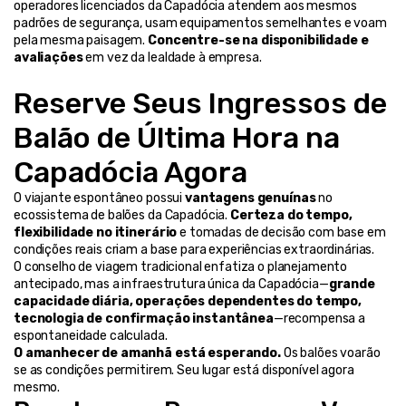
operadores licenciados da Capadócia atendem aos mesmos 
padrões de segurança, usam equipamentos semelhantes e voam 
pela mesma paisagem. 
Concentre-se na disponibilidade e 
avaliações
 em vez da lealdade à empresa.
Reserve Seus Ingressos de 
Balão de Última Hora na 
Capadócia Agora
O viajante espontâneo possui 
vantagens genuínas
 no 
ecossistema de balões da Capadócia. 
Certeza do tempo, 
flexibilidade no itinerário
 e tomadas de decisão com base em 
condições reais criam a base para experiências extraordinárias.
O conselho de viagem tradicional enfatiza o planejamento 
antecipado, mas a infraestrutura única da Capadócia—
grande 
capacidade diária, operações dependentes do tempo, 
tecnologia de confirmação instantânea
—recompensa a 
espontaneidade calculada.
O amanhecer de amanhã está esperando.
 Os balões voarão 
se as condições permitirem. Seu lugar está disponível agora 
mesmo.