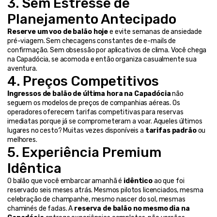
3. Sem Estresse de 
Planejamento Antecipado
Reserve um voo de balão hoje
 e evite semanas de ansiedade 
pré-viagem. Sem checagens constantes de e-mails de 
confirmação. Sem obsessão por aplicativos de clima. Você chega 
na Capadócia, se acomoda e então organiza casualmente sua 
aventura.
4. Preços Competitivos
Ingressos de balão de última hora na Capadócia
 não 
seguem os modelos de preços de companhias aéreas. Os 
operadores oferecem tarifas competitivas para reservas 
imediatas porque já se comprometeram a voar. Aqueles últimos 
lugares no cesto? Muitas vezes disponíveis a 
tarifas padrão
 ou 
melhores.
5. Experiência Premium 
Idêntica
O balão que você embarcar amanhã é 
idêntico
 ao que foi 
reservado seis meses atrás. Mesmos pilotos licenciados, mesma 
celebração de champanhe, mesmo nascer do sol, mesmas 
chaminés de fadas. A 
reserva de balão no mesmo dia na 