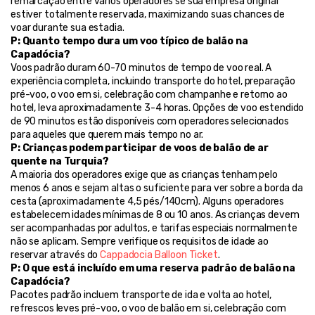
remarcação entre vários operadores se sua empresa original 
estiver totalmente reservada, maximizando suas chances de 
voar durante sua estadia.
P: Quanto tempo dura um voo típico de balão na 
Capadócia?
Voos padrão duram 60-70 minutos de tempo de voo real. A 
experiência completa, incluindo transporte do hotel, preparação 
pré-voo, o voo em si, celebração com champanhe e retorno ao 
hotel, leva aproximadamente 3-4 horas. Opções de voo estendido 
de 90 minutos estão disponíveis com operadores selecionados 
para aqueles que querem mais tempo no ar.
P: Crianças podem participar de voos de balão de ar 
quente na Turquia?
A maioria dos operadores exige que as crianças tenham pelo 
menos 6 anos e sejam altas o suficiente para ver sobre a borda da 
cesta (aproximadamente 4,5 pés/140cm). Alguns operadores 
estabelecem idades mínimas de 8 ou 10 anos. As crianças devem 
ser acompanhadas por adultos, e tarifas especiais normalmente 
não se aplicam. Sempre verifique os requisitos de idade ao 
reservar através do 
Cappadocia Balloon Ticket
.
P: O que está incluído em uma reserva padrão de balão na 
Capadócia?
Pacotes padrão incluem transporte de ida e volta ao hotel, 
refrescos leves pré-voo, o voo de balão em si, celebração com 