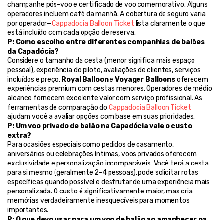
champanhe pós-voo e certificado de voo comemorativo. Alguns 
operadores incluem café da manhã. A cobertura de seguro varia 
por operador—
Cappadocia Balloon Ticket
 lista claramente o que 
está incluído com cada opção de reserva.
P: Como escolho entre diferentes companhias de balões 
da Capadócia?
Considere o tamanho da cesta (menor significa mais espaço 
pessoal), experiência do piloto, avaliações de clientes, serviços 
incluídos e preço. 
Royal Balloon
 e 
Voyager Balloons
 oferecem 
experiências premium com cestas menores. Operadores de médio 
alcance fornecem excelente valor com serviço profissional. As 
ferramentas de comparação do 
Cappadocia Balloon Ticket
ajudam você a avaliar opções com base em suas prioridades.
P: Um voo privado de balão na Capadócia vale o custo 
extra?
Para ocasiões especiais como pedidos de casamento, 
aniversários ou celebrações íntimas, voos privados oferecem 
exclusividade e personalização incomparáveis. Você terá a cesta 
para si mesmo (geralmente 2-4 pessoas), pode solicitar rotas 
específicas quando possível e desfrutar de uma experiência mais 
personalizada. O custo é significativamente maior, mas cria 
memórias verdadeiramente inesquecíveis para momentos 
importantes.
P: O que devo usar para um voo de balão ao amanhecer na 