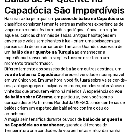
Capadócia São Imperdíveis
Há uma razão pela qual um 
passeio de balão na Capadócia
 se 
classifica consistentemente entre as melhores experiências de 
viagem do mundo. As formações geológicas únicas da região—
aquelas icônicas chaminés de fadas, antigas habitações em 
cavernas e vales semelhantes à lua—criam uma paisagem que 
parece saída de um romance de fantasia. Quando observada de 
um 
balão de ar quente na Turquia
 ao amanhecer, a 
experiência transcende o simples turismo e se torna um 
momento transformador.
Diferentemente dos passeios de balão em outros destinos, um 
voo de balão na Capadócia
 oferece diversidade incomparável 
em um único voo. Em uma hora, você flutuará sobre vales cor-de-
rosa, antigas igrejas esculpidas em rocha, cidades subterrâneas e 
vinhedos que produzem vinho há milênios. A experiência do 
voo 
de balão sobre Göreme
, em particular, leva você sobre o 
coração deste Patrimônio Mundial da UNESCO, onde centenas de 
balões criam um espetacular balé aéreo contra o céu do 
amanhecer.
A magia se intensifica durante os voos de 
balão de ar quente 
na Capadócia ao amanhecer
, quando a diferença de 
temperatura cria condições de voo perfeitas e a luz da manhã 