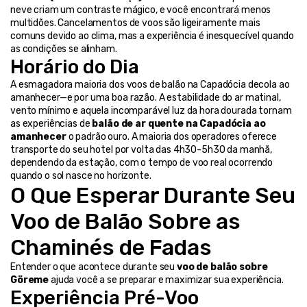
neve criam um contraste mágico, e você encontrará menos 
multidões. Cancelamentos de voos são ligeiramente mais 
comuns devido ao clima, mas a experiência é inesquecível quando 
as condições se alinham.
Horário do Dia
A esmagadora maioria dos voos de balão na Capadócia decola ao 
amanhecer—e por uma boa razão. A estabilidade do ar matinal, 
vento mínimo e aquela incomparável luz da hora dourada tornam 
as experiências de 
balão de ar quente na Capadócia ao 
amanhecer
 o padrão ouro. A maioria dos operadores oferece 
transporte do seu hotel por volta das 4h30-5h30 da manhã, 
dependendo da estação, com o tempo de voo real ocorrendo 
quando o sol nasce no horizonte.
O Que Esperar Durante Seu 
Voo de Balão Sobre as 
Chaminés de Fadas
Entender o que acontece durante seu 
voo de balão sobre 
Göreme
 ajuda você a se preparar e maximizar sua experiência.
Experiência Pré-Voo