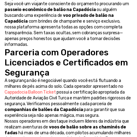
Seja você um viajante consciente do orçamento procurando um 
passeio econômico de balão na Capadócia
 ou alguém 
buscando uma experiência de 
voo privado de balão na 
Capadócia
 com brindes de champanhe e serviço exclusivo, 
nossa plataforma apresenta todas as opções com completa 
transparência. Sem taxas ocultas, sem cobranças surpresa—
apenas preços honestos que ajudam você a tomar decisões 
informadas.
Parceria com Operadores 
Licenciados e Certificados em 
Segurança
A segurança não é negociável quando você está flutuando a 
milhares de pés acima do solo. Cada operador apresentado no 
Cappadocia Balloon Ticket
 possui a certificação apropriada da 
Autoridade de Aviação Civil Turca e mantém padrões rigorosos de 
segurança. Verificamos pessoalmente cada parceria de 
companhias de balões da Capadócia
 para garantir que sua 
experiência seja não apenas mágica, mas segura.
Nossos operadores em destaque incluem líderes da indústria que 
realizam aventuras de 
voos de balão sobre as chaminés de 
fadas
 há mais de uma década, com pilotos acumulando milhares 