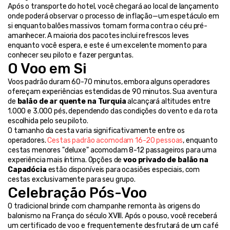
Após o transporte do hotel, você chegará ao local de lançamento 
onde poderá observar o processo de inflação—um espetáculo em 
si enquanto balões massivos tomam forma contra o céu pré-
amanhecer. A maioria dos pacotes inclui refrescos leves 
enquanto você espera, e este é um excelente momento para 
conhecer seu piloto e fazer perguntas.
O Voo em Si
Voos padrão duram 60-70 minutos, embora alguns operadores 
ofereçam experiências estendidas de 90 minutos. Sua aventura 
de 
balão de ar quente na Turquia
 alcançará altitudes entre 
1.000 e 3.000 pés, dependendo das condições do vento e da rota 
escolhida pelo seu piloto.
O tamanho da cesta varia significativamente entre os 
operadores. 
Cestas padrão acomodam 16-20 pessoas
, enquanto 
cestas menores "deluxe" acomodam 8-12 passageiros para uma 
experiência mais íntima. Opções de 
voo privado de balão na 
Capadócia
 estão disponíveis para ocasiões especiais, com 
cestas exclusivamente para seu grupo.
Celebração Pós-Voo
O tradicional brinde com champanhe remonta às origens do 
balonismo na França do século XVIII. Após o pouso, você receberá 
um certificado de voo e frequentemente desfrutará de um café 