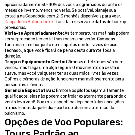
aproximadamente 30-40% dos voos programados durante os 
meses de inverno, menos no verão. Se possível, planeje sua 
estadia na Capadócia com 2-3 manhãs disponíveis para voar. 
Cappadocia Balloon Ticket
 facilita a reserva de datas de backup 
provisórias.
Vista-se Apropriadamente:
 As temperaturas matinais podem 
ser surpreendentemente frias mesmo no verão. Camadas 
funcionam melhor, junto com sapatos confortáveis de bico 
fechado, já que você ficará de pé na cesta durante toda a 
duração.
Traga o Equipamento Certo:
 Câmeras e telefones são bem-
vindos, mas traga uma alça segura. O movimento da cesta é 
suave, mas você vai querer ter as duas mãos livres às vezes. 
GoPros e câmeras de ação funcionam maravilhosamente para 
perspectivas únicas.
Gerencie Expectativas:
 Embora os pilotos sejam altamente 
qualificados, eles não podem controlar exatamente para onde o 
vento leva você. Sua rota específica dependerá das condições 
atmosféricas daquele dia—parte do charme autêntico do 
balonismo.
Opções de Voo Populares: 
Tours Padrão ao 