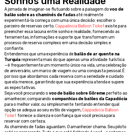
Sonhos uma Realidade
A jornada de imaginar-se flutuando sobre a paisagem do 
voo de 
balão sobre as chaminés de fadas
 até realmente 
experimentá-la começa com uma única decisão: escolher o 
parceiro de reservas certo. 
Cappadocia Balloon Ticket
 existe para 
preencher essa lacuna entre sonho e realidade, fornecendo as 
ferramentas, informações e suporte que transformam um 
processo de reserva complexo em uma decisão simples e 
confiante.
Entendemos que uma experiência de 
balão de ar quente na 
Turquia
 representa mais do que apenas uma atividade turística
—é frequentemente um momento único na vida, uma celebração 
de aniversário, um marco de viagem ou uma conquista pessoal. É 
por isso que abordamos cada reserva com a seriedade e cuidado 
que ela merece, garantindo que sua experiência atenda e supere 
as expectativas.
Seja você procurando o 
voo de balão sobre Göreme
 perfeito ao 
amanhecer, comparando 
companhias de balões da Capadócia
para o melhor valor, ou simplesmente tentando entender qual 
opção se adequa ao seu estilo de viagem, 
Cappadocia Balloon 
Ticket
 fornece a clareza e confiança que você precisa para 
reservar com certeza.
As chaminés de fadas aguardam. O amanhecer chama. Seu piloto 