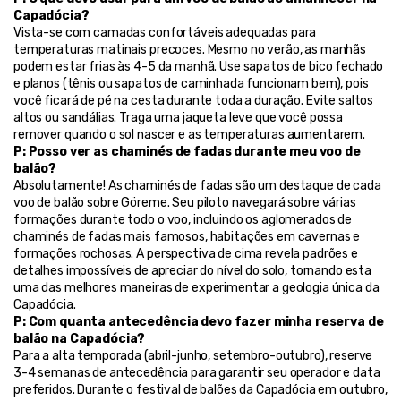
Capadócia?
Vista-se com camadas confortáveis adequadas para 
temperaturas matinais precoces. Mesmo no verão, as manhãs 
podem estar frias às 4-5 da manhã. Use sapatos de bico fechado 
e planos (tênis ou sapatos de caminhada funcionam bem), pois 
você ficará de pé na cesta durante toda a duração. Evite saltos 
altos ou sandálias. Traga uma jaqueta leve que você possa 
remover quando o sol nascer e as temperaturas aumentarem.
P: Posso ver as chaminés de fadas durante meu voo de 
balão?
Absolutamente! As chaminés de fadas são um destaque de cada 
voo de balão sobre Göreme. Seu piloto navegará sobre várias 
formações durante todo o voo, incluindo os aglomerados de 
chaminés de fadas mais famosos, habitações em cavernas e 
formações rochosas. A perspectiva de cima revela padrões e 
detalhes impossíveis de apreciar do nível do solo, tornando esta 
uma das melhores maneiras de experimentar a geologia única da 
Capadócia.
P: Com quanta antecedência devo fazer minha reserva de 
balão na Capadócia?
Para a alta temporada (abril-junho, setembro-outubro), reserve 
3-4 semanas de antecedência para garantir seu operador e data 
preferidos. Durante o festival de balões da Capadócia em outubro, 