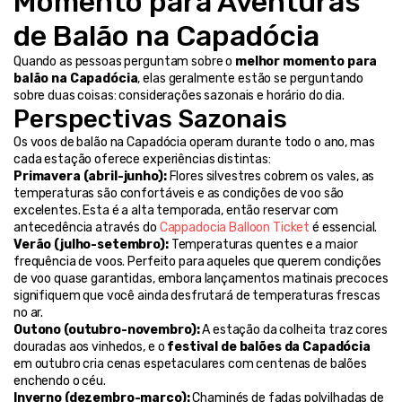
Momento para Aventuras 
de Balão na Capadócia
Quando as pessoas perguntam sobre o 
melhor momento para 
balão na Capadócia
, elas geralmente estão se perguntando 
sobre duas coisas: considerações sazonais e horário do dia.
Perspectivas Sazonais
Os voos de balão na Capadócia operam durante todo o ano, mas 
cada estação oferece experiências distintas:
Primavera (abril-junho):
 Flores silvestres cobrem os vales, as 
temperaturas são confortáveis e as condições de voo são 
excelentes. Esta é a alta temporada, então reservar com 
antecedência através do 
Cappadocia Balloon Ticket
 é essencial.
Verão (julho-setembro):
 Temperaturas quentes e a maior 
frequência de voos. Perfeito para aqueles que querem condições 
de voo quase garantidas, embora lançamentos matinais precoces 
signifiquem que você ainda desfrutará de temperaturas frescas 
no ar.
Outono (outubro-novembro):
 A estação da colheita traz cores 
douradas aos vinhedos, e o 
festival de balões da Capadócia
em outubro cria cenas espetaculares com centenas de balões 
enchendo o céu.
Inverno (dezembro-março):
 Chaminés de fadas polvilhadas de 