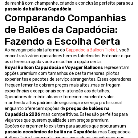
da manhã com champanhe, criando a conclusão perfeita para seu 
passeio de balão na Capadócia
.
Comparando Companhias 
de Balões da Capadócia: 
Fazendo a Escolha Certa
Ao navegar pela plataforma do 
Cappadocia Balloon Ticket
, você 
encontrará vários operadores bem estabelecidos. Entender o que 
os diferencia ajuda você a escolher a opção certa.
Royal Balloon Cappadocia
 e 
Voyager Balloons
 representam 
opções premium com tamanhos de cesta menores, pilotos 
experientes e pacotes de serviço abrangentes. Esses operadores 
frequentemente cobram preços mais altos, mas entregam 
experiências excepcionais com atenção aos detalhes.
Operadores de médio alcance fornecem excelente valor, 
mantendo altos padrões de segurança e serviço profissional 
enquanto oferecem opções de 
preços de balões na 
Capadócia 2026
 mais competitivos. Estes são perfeitos para 
viajantes que querem qualidade sem preços premium.
Opções de orçamento existem para aqueles que procuram um 
passeio econômico de balão na Capadócia
, mas Cappadocia 
Balloon Ticket apresenta apenas operadores econômicos que 