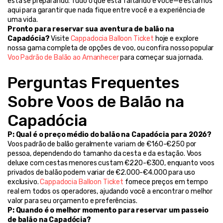
está se preparando. Tudo o que está faltando é você—e estamos 
aqui para garantir que nada fique entre você e a experiência de 
uma vida.
Pronto para reservar sua aventura de balão na 
Capadócia?
 Visite 
Cappadocia Balloon Ticket
 hoje e explore 
nossa gama completa de opções de voo, ou confira nosso popular 
Voo Padrão de Balão ao Amanhecer
 para começar sua jornada.
Perguntas Frequentes 
Sobre Voos de Balão na 
Capadócia
P: Qual é o preço médio do balão na Capadócia para 2026?
Voos padrão de balão geralmente variam de €160-€250 por 
pessoa, dependendo do tamanho da cesta e da estação. Voos 
deluxe com cestas menores custam €220-€300, enquanto voos 
privados de balão podem variar de €2.000-€4.000 para uso 
exclusivo. 
Cappadocia Balloon Ticket
 fornece preços em tempo 
real em todos os operadores, ajudando você a encontrar o melhor 
valor para seu orçamento e preferências.
P: Quando é o melhor momento para reservar um passeio 
de balão na Capadócia?