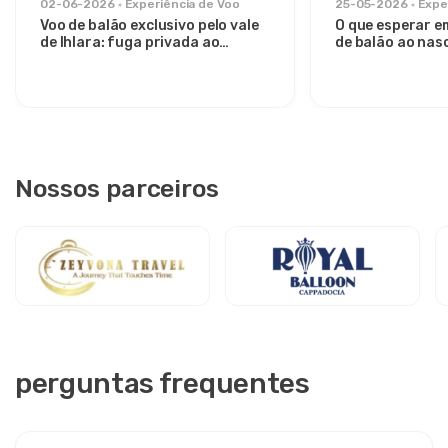
02-06-2026
Experiência de Voo
25-05-2026
Expe
Voo de balão exclusivo pelo vale
O que esperar e
de Ihlara: fuga privada ao
de balão ao nasc
nascer do sol de Avanos
Vale de Göreme
Nossos parceiros
perguntas frequentes