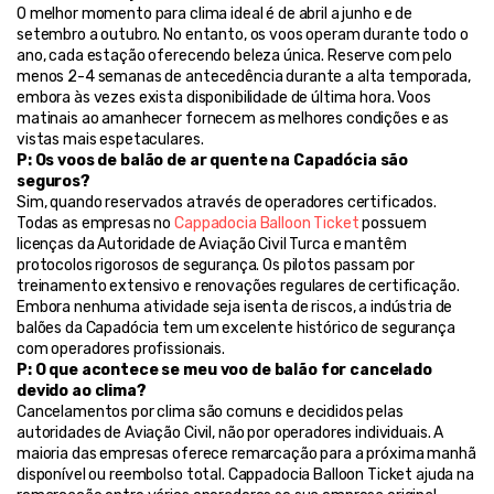
O melhor momento para clima ideal é de abril a junho e de 
setembro a outubro. No entanto, os voos operam durante todo o 
ano, cada estação oferecendo beleza única. Reserve com pelo 
menos 2-4 semanas de antecedência durante a alta temporada, 
embora às vezes exista disponibilidade de última hora. Voos 
matinais ao amanhecer fornecem as melhores condições e as 
vistas mais espetaculares.
P: Os voos de balão de ar quente na Capadócia são 
seguros?
Sim, quando reservados através de operadores certificados. 
Todas as empresas no 
Cappadocia Balloon Ticket
 possuem 
licenças da Autoridade de Aviação Civil Turca e mantêm 
protocolos rigorosos de segurança. Os pilotos passam por 
treinamento extensivo e renovações regulares de certificação. 
Embora nenhuma atividade seja isenta de riscos, a indústria de 
balões da Capadócia tem um excelente histórico de segurança 
com operadores profissionais.
P: O que acontece se meu voo de balão for cancelado 
devido ao clima?
Cancelamentos por clima são comuns e decididos pelas 
autoridades de Aviação Civil, não por operadores individuais. A 
maioria das empresas oferece remarcação para a próxima manhã 
disponível ou reembolso total. Cappadocia Balloon Ticket ajuda na 