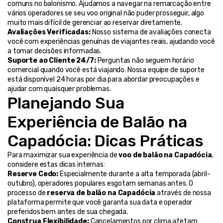
comuns no balonismo. Ajudamos a navegar na remarcação entre 
vários operadores se seu voo original não puder prosseguir, algo 
muito mais difícil de gerenciar ao reservar diretamente.
Avaliações Verificadas:
 Nosso sistema de avaliações conecta 
você com experiências genuínas de viajantes reais, ajudando você 
a tomar decisões informadas.
Suporte ao Cliente 24/7:
 Perguntas não seguem horário 
comercial quando você está viajando. Nossa equipe de suporte 
está disponível 24 horas por dia para abordar preocupações e 
ajudar com quaisquer problemas.
Planejando Sua 
Experiência de Balão na 
Capadócia: Dicas Práticas
Para maximizar sua experiência de 
voo de balão na Capadócia
, 
considere estas dicas internas:
Reserve Cedo:
 Especialmente durante a alta temporada (abril-
outubro), operadores populares esgotam semanas antes. O 
processo de 
reserva de balão na Capadócia
 através de nossa 
plataforma permite que você garanta sua data e operador 
preferidos bem antes de sua chegada.
Construa Flexibilidade:
 Cancelamentos por clima afetam 