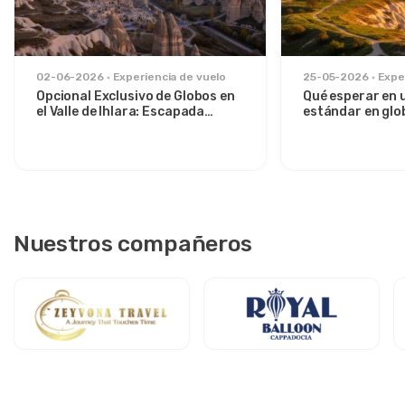
02-06-2026
Experiencia de vuelo
25-05-2026
Expe
Opcional Exclusivo de Globos en
Qué esperar en 
el Valle de Ihlara: Escapada
estándar en glo
Privada al Amanecer desde
sobre el Valle d
Avanos
Nuestros compañeros